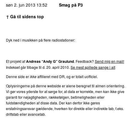
søn 2. jun 2013
13:52
Smag på P3
↑ Gå til sidens top
Dyk ned i musikken på flere radiostationer:
P3
Trends
P4
Trends
P5
Trends
P6
Trends
P7
Trends
Et projekt af
Andreas “Andy G” Graulund
. Feedback?
Send mig en mail!
Indekset går tilbage til d. 20. april 2010.
Se mest spillede sange i alt
Denne side er
ikke
affilieret med DR, og er totalt uofficiel.
Oplysningerne på denne webside er alene beregnet til almen orientering.
Vi gør vores yderste for at sørge for, at data er korrekte, men kan ikke give
garanti for nøjagtigheden, rækkefølgen, betimeligheden eller
fuldstændigheden af disse data. Der kan derfor ikke gøres
erstatningsansvar gældende, hverken for direkte eller indirekte tab, f.eks.
driftstab eller avancetab.