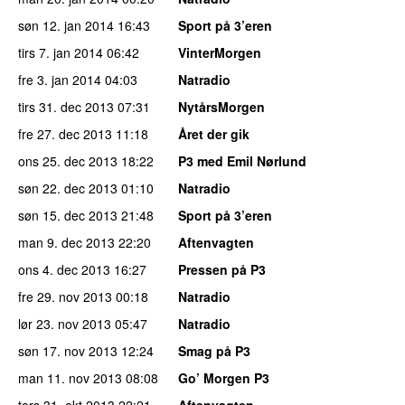
søn 12. jan 2014
16:43
Sport på 3’eren
tirs 7. jan 2014
06:42
VinterMorgen
fre 3. jan 2014
04:03
Natradio
tirs 31. dec 2013
07:31
NytårsMorgen
fre 27. dec 2013
11:18
Året der gik
ons 25. dec 2013
18:22
P3 med Emil Nørlund
søn 22. dec 2013
01:10
Natradio
søn 15. dec 2013
21:48
Sport på 3’eren
man 9. dec 2013
22:20
Aftenvagten
ons 4. dec 2013
16:27
Pressen på P3
fre 29. nov 2013
00:18
Natradio
lør 23. nov 2013
05:47
Natradio
søn 17. nov 2013
12:24
Smag på P3
man 11. nov 2013
08:08
Go’ Morgen P3
tors 31. okt 2013
22:21
Aftenvagten