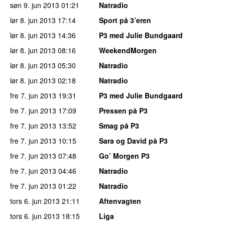
søn 9. jun 2013
01:21
Natradio
lør 8. jun 2013
17:14
Sport på 3’eren
lør 8. jun 2013
14:36
P3 med Julie Bundgaard
lør 8. jun 2013
08:16
WeekendMorgen
lør 8. jun 2013
05:30
Natradio
lør 8. jun 2013
02:18
Natradio
fre 7. jun 2013
19:31
P3 med Julie Bundgaard
fre 7. jun 2013
17:09
Pressen på P3
fre 7. jun 2013
13:52
Smag på P3
fre 7. jun 2013
10:15
Sara og David på P3
fre 7. jun 2013
07:48
Go’ Morgen P3
fre 7. jun 2013
04:46
Natradio
fre 7. jun 2013
01:22
Natradio
tors 6. jun 2013
21:11
Aftenvagten
tors 6. jun 2013
18:15
Liga