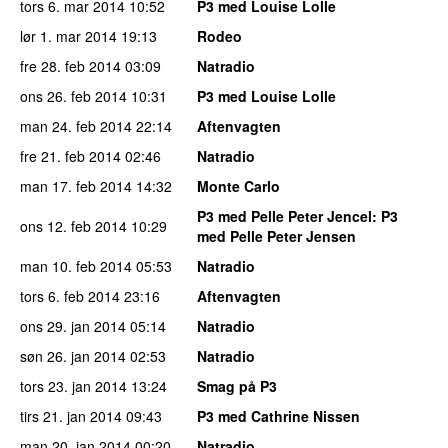
tors 6. mar 2014
10:52
P3 med Louise Lolle
lør 1. mar 2014
19:13
Rodeo
fre 28. feb 2014
03:09
Natradio
ons 26. feb 2014
10:31
P3 med Louise Lolle
man 24. feb 2014
22:14
Aftenvagten
fre 21. feb 2014
02:46
Natradio
man 17. feb 2014
14:32
Monte Carlo
P3 med Pelle Peter Jencel
: P3
ons 12. feb 2014
10:29
med Pelle Peter Jensen
man 10. feb 2014
05:53
Natradio
tors 6. feb 2014
23:16
Aftenvagten
ons 29. jan 2014
05:14
Natradio
søn 26. jan 2014
02:53
Natradio
tors 23. jan 2014
13:24
Smag på P3
tirs 21. jan 2014
09:43
P3 med Cathrine Nissen
man 20. jan 2014
00:20
Natradio