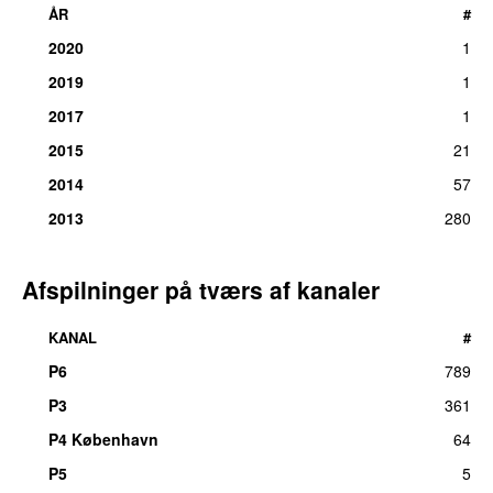
ÅR
#
2020
1
2019
1
2017
1
2015
21
2014
57
2013
280
Afspilninger på tværs af kanaler
KANAL
#
P6
789
P3
361
UU
P4 København
64
P5
5