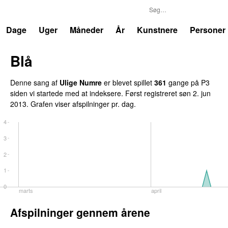
P3
Trends
Dage
Uger
Måneder
År
Kunstnere
Personer
Blå
UU
Denne sang af
Ulige Numre
er blevet spillet
361
gange på P3
siden vi startede med at indeksere. Først registreret
søn 2. jun
2013
. Grafen viser afspilninger pr. dag.
4
3
2
1
0
marts
april
Afspilninger gennem årene