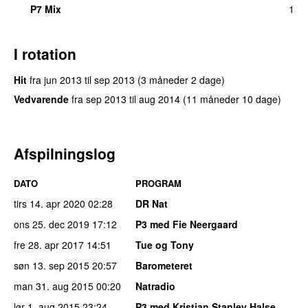
P7 Mix
1
I rotation
Hit
fra
jun 2013
til
sep 2013
(3 måneder 2 dage)
Vedvarende
fra
sep 2013
til
aug 2014
(11 måneder 10 dage)
Afspilningslog
DATO
PROGRAM
tirs 14. apr 2020
02:28
DR Nat
ons 25. dec 2019
17:12
P3 med Fie Neergaard
fre 28. apr 2017
14:51
Tue og Tony
søn 13. sep 2015
20:57
Barometeret
man 31. aug 2015
00:20
Natradio
lør 1. aug 2015
23:24
P3 med Kristian Stanley Halse