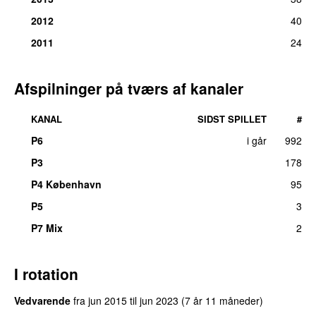
2012
40
2011
24
Afspilninger på tværs af kanaler
KANAL
SIDST SPILLET
#
P6
i går
992
P3
178
P4 København
95
P5
3
P7 Mix
2
I rotation
Vedvarende
fra
jun 2015
til
jun 2023
(7 år 11 måneder)