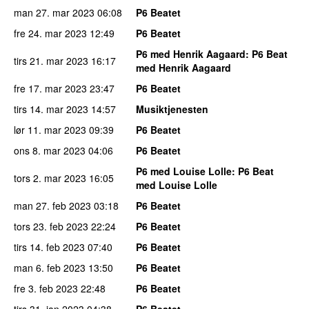
man 27. mar 2023
06:08
P6 Beatet
fre 24. mar 2023
12:49
P6 Beatet
P6 med Henrik Aagaard
: P6 Beat
tirs 21. mar 2023
16:17
med Henrik Aagaard
fre 17. mar 2023
23:47
P6 Beatet
tirs 14. mar 2023
14:57
Musiktjenesten
lør 11. mar 2023
09:39
P6 Beatet
ons 8. mar 2023
04:06
P6 Beatet
P6 med Louise Lolle
: P6 Beat
tors 2. mar 2023
16:05
med Louise Lolle
man 27. feb 2023
03:18
P6 Beatet
tors 23. feb 2023
22:24
P6 Beatet
tirs 14. feb 2023
07:40
P6 Beatet
man 6. feb 2023
13:50
P6 Beatet
fre 3. feb 2023
22:48
P6 Beatet
tirs 31. jan 2023
04:38
P6 Beatet