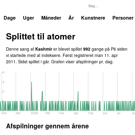
P6
Trends
Dage
Uger
Måneder
År
Kunstnere
Personer
Splittet til atomer
Denne sang af
Kashmir
er blevet spillet
992
gange på P6 siden
vi startede med at indeksere. Først registreret
man 11. apr
2011
. Sidst spillet
i går
. Grafen viser afspilninger pr. dag.
4
3
2
1
0
nov
dec
2026
feb
mar
apr
maj
jun
jul
a
Afspilninger gennem årene