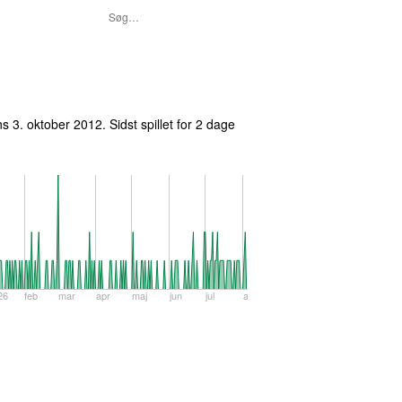
ns 3. oktober 2012
. Sidst spillet
for 2 dage
26
feb
mar
apr
maj
jun
jul
aug