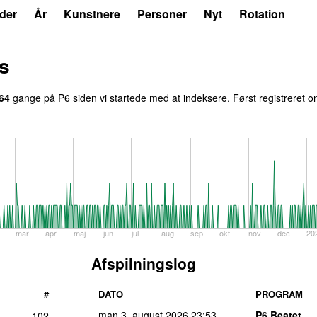
der
År
Kunstnere
Personer
Nyt
Rotation
s
64
gange på P6 siden vi startede med at indeksere. Først registreret
o
mar
apr
maj
jun
jul
aug
sep
okt
nov
dec
20
Afspilningslog
#
DATO
PROGRAM
man 3. august 2026
23:53
P6 Beatet
102