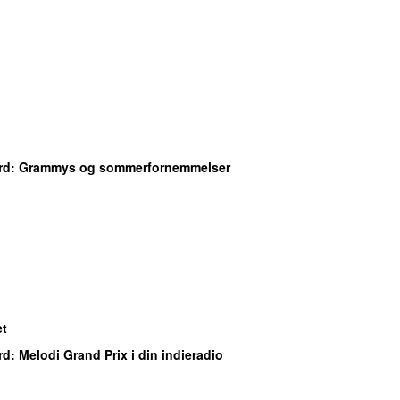
rd
: Grammys og sommerfornemmelser
et
rd
: Melodi Grand Prix i din indieradio