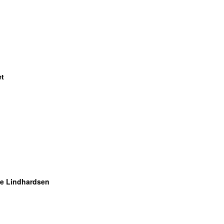
et
ie Lindhardsen