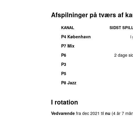
Afspilninger på tværs af ka
KANAL
SIDST SPIL
P4 København
i
P7 Mix
P6
2 dage si
P3
UU
P5
P8 Jazz
I rotation
Vedvarende
fra
dec 2021
til
nu
(4 år 7 må