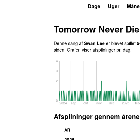
P6
Trends
Dage
Uger
Måne
Tomorrow Never Die
Denne sang af
Swan Lee
er blevet spillet
5
siden
. Grafen viser afspilninger pr. dag.
4
3
2
1
0
2024
sep
okt
nov
dec
2025
feb
Afspilninger gennem årene
ÅR
2026