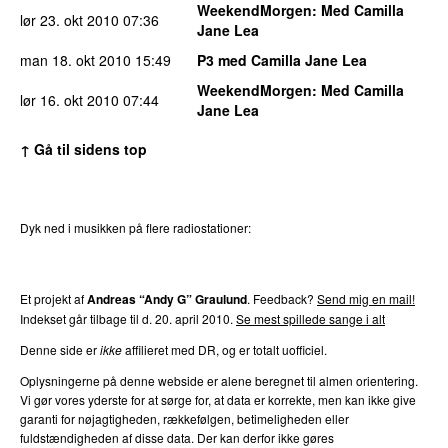
WeekendMorgen
: Med Camilla
lør 23. okt 2010
07:36
Jane Lea
man 18. okt 2010
15:49
P3 med Camilla Jane Lea
WeekendMorgen
: Med Camilla
lør 16. okt 2010
07:44
Jane Lea
↑ Gå til sidens top
Dyk ned i musikken på flere radiostationer:
P3
Trends
P4
Trends
P5
Trends
P6
Trends
P7
Trends
Et projekt af
Andreas “Andy G” Graulund
. Feedback?
Send mig en mail!
Indekset går tilbage til d. 20. april 2010.
Se mest spillede sange i alt
Denne side er
ikke
affilieret med DR, og er totalt uofficiel.
Oplysningerne på denne webside er alene beregnet til almen orientering.
Vi gør vores yderste for at sørge for, at data er korrekte, men kan ikke give
garanti for nøjagtigheden, rækkefølgen, betimeligheden eller
fuldstændigheden af disse data. Der kan derfor ikke gøres