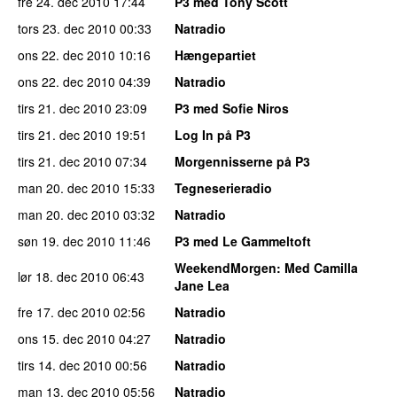
fre 24. dec 2010
17:44
P3 med Tony Scott
tors 23. dec 2010
00:33
Natradio
ons 22. dec 2010
10:16
Hængepartiet
ons 22. dec 2010
04:39
Natradio
tirs 21. dec 2010
23:09
P3 med Sofie Niros
tirs 21. dec 2010
19:51
Log In på P3
tirs 21. dec 2010
07:34
Morgennisserne på P3
man 20. dec 2010
15:33
Tegneserieradio
man 20. dec 2010
03:32
Natradio
søn 19. dec 2010
11:46
P3 med Le Gammeltoft
WeekendMorgen
: Med Camilla
lør 18. dec 2010
06:43
Jane Lea
fre 17. dec 2010
02:56
Natradio
ons 15. dec 2010
04:27
Natradio
tirs 14. dec 2010
00:56
Natradio
man 13. dec 2010
05:56
Natradio