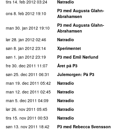
tirs 14. feb 2012
03:24
Natradio
P3 med Augusta Glahn-
ons 8. feb 2012
19:10
Abrahamsen
P3 med Augusta Glahn-
man 30. jan 2012
19:10
Abrahamsen
lør 28. jan 2012
02:46
Natradio
søn 8. jan 2012
23:14
Xperimentet
søn 1. jan 2012
23:19
P3 med Emil Nørlund
fre 30. dec 2011
11:07
Året på P3
søn 25. dec 2011
06:31
Julemorgen
: På P3
man 19. dec 2011
05:42
Natradio
man 12. dec 2011
02:45
Natradio
man 5. dec 2011
04:09
Natradio
lør 26. nov 2011
05:45
Natradio
tirs 15. nov 2011
00:53
Natradio
søn 13. nov 2011
18:42
P3 med Rebecca Svensson