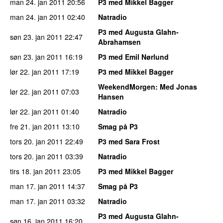
man 24. jan 2011
20:56
P3 med Mikkel Bagger
man 24. jan 2011
02:40
Natradio
P3 med Augusta Glahn-
søn 23. jan 2011
22:47
Abrahamsen
søn 23. jan 2011
16:19
P3 med Emil Nørlund
lør 22. jan 2011
17:19
P3 med Mikkel Bagger
WeekendMorgen
: Med Jonas
lør 22. jan 2011
07:03
Hansen
lør 22. jan 2011
01:40
Natradio
fre 21. jan 2011
13:10
Smag på P3
tors 20. jan 2011
22:49
P3 med Sara Frost
tors 20. jan 2011
03:39
Natradio
tirs 18. jan 2011
23:05
P3 med Mikkel Bagger
man 17. jan 2011
14:37
Smag på P3
man 17. jan 2011
03:32
Natradio
P3 med Augusta Glahn-
søn 16. jan 2011
16:20