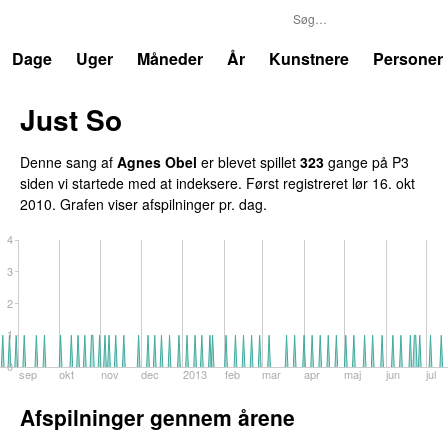
P3
Trends
Dage
Uger
Måneder
År
Kunstnere
Personer
Just So
Denne sang af
Agnes Obel
er blevet spillet
323
gange på P3
siden vi startede med at indeksere. Først registreret
lør 16. okt
2010
. Grafen viser afspilninger pr. dag.
4
3
2
1
0
sep
okt
nov
dec
2013
feb
mar
apr
maj
jun
jul
Afspilninger gennem årene