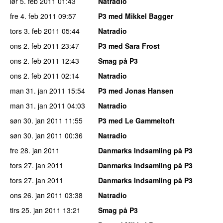
lør 5. feb 2011
01:43
Natradio
fre 4. feb 2011
09:57
P3 med Mikkel Bagger
tors 3. feb 2011
05:44
Natradio
ons 2. feb 2011
23:47
P3 med Sara Frost
ons 2. feb 2011
12:43
Smag på P3
ons 2. feb 2011
02:14
Natradio
man 31. jan 2011
15:54
P3 med Jonas Hansen
man 31. jan 2011
04:03
Natradio
søn 30. jan 2011
11:55
P3 med Le Gammeltoft
søn 30. jan 2011
00:36
Natradio
fre 28. jan 2011
Danmarks Indsamling på P3
tors 27. jan 2011
Danmarks Indsamling på P3
tors 27. jan 2011
Danmarks Indsamling på P3
ons 26. jan 2011
03:38
Natradio
tirs 25. jan 2011
13:21
Smag på P3