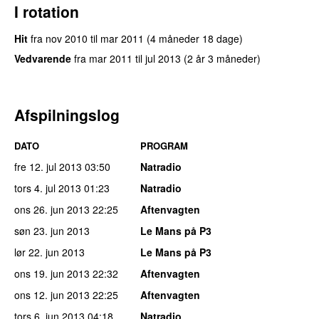
I rotation
Hit
fra
nov 2010
til
mar 2011
(4 måneder 18 dage)
Vedvarende
fra
mar 2011
til
jul 2013
(2 år 3 måneder)
Afspilningslog
DATO
PROGRAM
fre 12. jul 2013
03:50
Natradio
tors 4. jul 2013
01:23
Natradio
ons 26. jun 2013
22:25
Aftenvagten
søn 23. jun 2013
Le Mans på P3
lør 22. jun 2013
Le Mans på P3
ons 19. jun 2013
22:32
Aftenvagten
ons 12. jun 2013
22:25
Aftenvagten
tors 6. jun 2013
04:18
Natradio