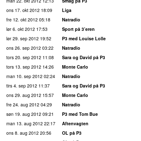
man 22. okt 2012
12:13
Smag på P3
ons 17. okt 2012
18:09
Liga
fre 12. okt 2012
05:18
Natradio
lør 6. okt 2012
17:53
Sport på 3’eren
lør 29. sep 2012
19:52
P3 med Louise Lolle
ons 26. sep 2012
03:22
Natradio
tors 20. sep 2012
11:08
Sara og David på P3
tors 13. sep 2012
14:26
Monte Carlo
man 10. sep 2012
02:24
Natradio
tirs 4. sep 2012
11:37
Sara og David på P3
ons 29. aug 2012
15:57
Monte Carlo
fre 24. aug 2012
04:29
Natradio
søn 19. aug 2012
09:21
P3 med Tom Bue
man 13. aug 2012
22:17
Aftenvagten
ons 8. aug 2012
20:56
OL på P3