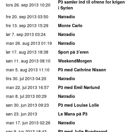
P3 samler ind til ofrene for krigen
tors 26. sep 2013
10:20
i Syrien
fre 20. sep 2013
03:50
Natradio
fre 13. sep 2013
15:29
Monte Carlo
lør 7. sep 2013
03:24
Natradio
man 26. aug 2013
01:19
Natradio
lør 17. aug 2013
18:38
Sport på 3’eren
søn 11. aug 2013
08:10
WeekendMorgen
man 5. aug 2013
11:10
P3 med Cathrine Nissen
tirs 30. jul 2013
04:20
Natradio
man 22. jul 2013
16:57
P3 med Emil Nørlund
man 8. jul 2013
00:29
Natradio
søn 30. jun 2013
09:23
P3 med Louise Lolle
søn 23. jun 2013
Le Mans på P3
man 17. jun 2013
02:26
Natradio
søn 9. jun 2013
18:43
P3 med Julie Bundgaard