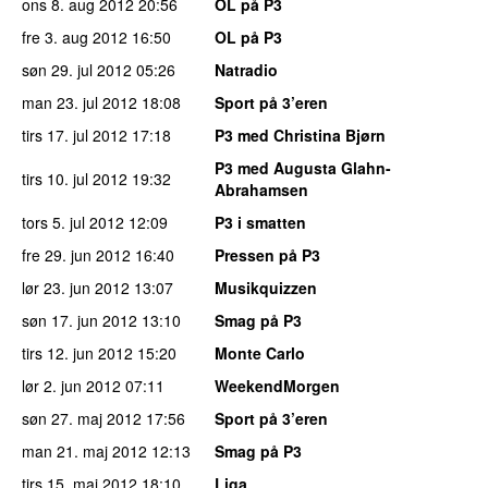
ons 8. aug 2012
20:56
OL på P3
fre 3. aug 2012
16:50
OL på P3
søn 29. jul 2012
05:26
Natradio
man 23. jul 2012
18:08
Sport på 3’eren
tirs 17. jul 2012
17:18
P3 med Christina Bjørn
P3 med Augusta Glahn-
tirs 10. jul 2012
19:32
Abrahamsen
tors 5. jul 2012
12:09
P3 i smatten
fre 29. jun 2012
16:40
Pressen på P3
lør 23. jun 2012
13:07
Musikquizzen
søn 17. jun 2012
13:10
Smag på P3
tirs 12. jun 2012
15:20
Monte Carlo
lør 2. jun 2012
07:11
WeekendMorgen
søn 27. maj 2012
17:56
Sport på 3’eren
man 21. maj 2012
12:13
Smag på P3
tirs 15. maj 2012
18:10
Liga