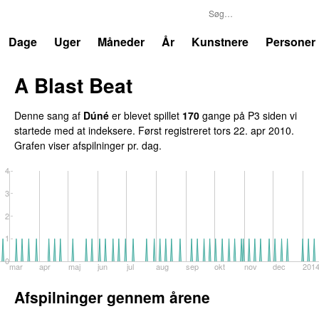
P3
Trends
Dage
Uger
Måneder
År
Kunstnere
Personer
A Blast Beat
Denne sang af
Dúné
er blevet spillet
170
gange på P3 siden vi
startede med at indeksere. Først registreret
tors 22. apr 2010
.
Grafen viser afspilninger pr. dag.
4
3
2
1
0
mar
apr
maj
jun
jul
aug
sep
okt
nov
dec
201
Afspilninger gennem årene