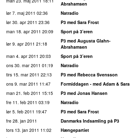
man 23. maj 2011
18:11
Abrahamsen
lør 7. maj 2011
02:36
Natradio
lør 30. apr 2011
23:36
P3 med Sara Frost
man 18. apr 2011
20:09
Sport på 3’eren
P3 med Augusta Glahn-
lør 9. apr 2011
21:18
Abrahamsen
man 4. apr 2011
20:03
Sport på 3’eren
ons 30. mar 2011
01:19
Natradio
tirs 15. mar 2011
22:13
P3 med Rebecca Svensson
ons 9. mar 2011
11:47
Formiddagen - med Adam & Sara
man 21. feb 2011
15:15
P3 med Jonas Hansen
fre 11. feb 2011
03:19
Natradio
lør 5. feb 2011
19:47
P3 med Sara Frost
fre 28. jan 2011
Danmarks Indsamling på P3
tors 13. jan 2011
11:02
Hængepartiet