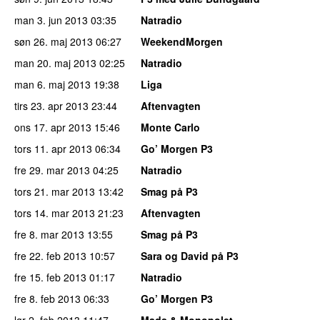
man 3. jun 2013
03:35
Natradio
søn 26. maj 2013
06:27
WeekendMorgen
man 20. maj 2013
02:25
Natradio
man 6. maj 2013
19:38
Liga
tirs 23. apr 2013
23:44
Aftenvagten
ons 17. apr 2013
15:46
Monte Carlo
tors 11. apr 2013
06:34
Go’ Morgen P3
fre 29. mar 2013
04:25
Natradio
tors 21. mar 2013
13:42
Smag på P3
tors 14. mar 2013
21:23
Aftenvagten
fre 8. mar 2013
13:55
Smag på P3
fre 22. feb 2013
10:57
Sara og David på P3
fre 15. feb 2013
01:17
Natradio
fre 8. feb 2013
06:33
Go’ Morgen P3
lør 2. feb 2013
11:47
Mads & Monopolet