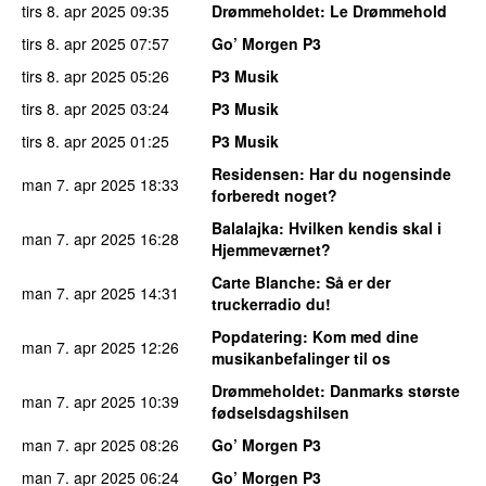
tirs 8. apr 2025
09:35
Drømmeholdet
: Le Drømmehold
tirs 8. apr 2025
07:57
Go’ Morgen P3
tirs 8. apr 2025
05:26
P3 Musik
tirs 8. apr 2025
03:24
P3 Musik
tirs 8. apr 2025
01:25
P3 Musik
Residensen
: Har du nogensinde
man 7. apr 2025
18:33
forberedt noget?
Balalajka
: Hvilken kendis skal i
man 7. apr 2025
16:28
Hjemmeværnet?
Carte Blanche
: Så er der
man 7. apr 2025
14:31
truckerradio du!
Popdatering
: Kom med dine
man 7. apr 2025
12:26
musikanbefalinger til os
Drømmeholdet
: Danmarks største
man 7. apr 2025
10:39
fødselsdagshilsen
man 7. apr 2025
08:26
Go’ Morgen P3
man 7. apr 2025
06:24
Go’ Morgen P3