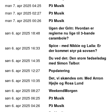
man 7. apr 2025
04:25
P3 Musik
man 7. apr 2025
02:27
P3 Musik
man 7. apr 2025
00:26
P3 Musik
Ugen der Gritt
: Hvordan er
søn 6. apr 2025
18:48
reglerne nu lige til 3-bande
carambole?
Spice - med Nikkie og Laila
: Er
søn 6. apr 2025
16:33
der kommet styr på sovsen?
Du ved det
: Den store fødselsdag
søn 6. apr 2025
14:35
med Simon Talbot
søn 6. apr 2025
12:27
Popdatering
Det, vi skændes om
: Med Anton
søn 6. apr 2025
10:35
Hjejle og Rosa Lund
søn 6. apr 2025
08:27
WeekendMorgen
søn 6. apr 2025
06:25
P3 Musik
søn 6. apr 2025
04:26
P3 Musik