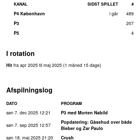
KANAL
SIDST SPILLET
#
P4 København
i går
489
P3
207
UU
P5
4
I rotation
Hit
fra
apr 2025
til
maj 2025
(1 måned 15 dage)
Afspilningslog
DATO
PROGRAM
søn 7. dec 2025
12:21
P3 med Morten Nabild
Popdatering
: Gåsehud over både
søn 7. sep 2025
12:57
Bieber og Zar Paulo
søn 18. maj 2025
21:20
Crush