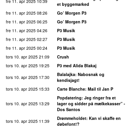
fre 11. apr 2025
10:39
et byggemarked
fre 11. apr 2025
08:26
Go’ Morgen P3
fre 11. apr 2025
06:25
Go’ Morgen P3
fre 11. apr 2025
04:26
P3 Musik
fre 11. apr 2025
02:27
P3 Musik
fre 11. apr 2025
00:24
P3 Musik
tors 10. apr 2025
21:09
Crush
tors 10. apr 2025
19:25
P3 med Alida Blakaj
Balalajka
: Nabosnak og
tors 10. apr 2025
17:30
kendisjagt!
tors 10. apr 2025
15:33
Carte Blanche
: Mail til Jan P
Popdatering
: Jeg ringer fra et
tors 10. apr 2025
13:29
lager og sidder på mælkekasser” -
Dos Santos
Drømmeholdet
: Kan vi skaffe en
tors 10. apr 2025
11:39
døbefont!?