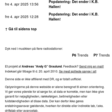
Popdatering
: Det ender i K.B.
fre 4. apr 2025
13:56
Hallen!
Popdatering
: Det ender i K.B.
fre 4. apr 2025
12:28
Hallen!
↑ Gå til sidens top
Dyk ned i musikken på flere radiostationer:
P3
Trends
P4
Trends
P5
Trends
P6
Trends
P7
Trends
Et projekt af
Andreas “Andy G” Graulund
. Feedback?
Send mig en mail!
Indekset går tilbage til d. 20. april 2010.
Se mest spillede sange i alt
Denne side er
ikke
affilieret med DR, og er totalt uofficiel.
Oplysningerne på denne webside er alene beregnet til almen orientering.
Vi gør vores yderste for at sørge for, at data er korrekte, men kan ikke give
garanti for nøjagtigheden, rækkefølgen, betimeligheden eller
fuldstændigheden af disse data. Der kan derfor ikke gøres
erstatningsansvar gældende, hverken for direkte eller indirekte tab, f.eks.
driftstab eller avancetab.