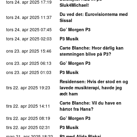
tors 24. apr 2025
17:19
Sluk4Michael!
Du ved det
: Eurovisiontema med
tors 24. apr 2025
11:37
Sissal
tors 24. apr 2025
07:45
Go’ Morgen P3
tors 24. apr 2025
02:03
P3 Musik
Carte Blanche
: Hvor dårlig kan
ons 23. apr 2025
15:46
stemningen blive på P3?
ons 23. apr 2025
06:13
Go’ Morgen P3
ons 23. apr 2025
01:03
P3 Musik
Residensen
: Hvis der stod en og
tirs 22. apr 2025
19:23
lavede musikterapi, havde jeg
ædt ham
Carte Blanche
: Vil du have en
tirs 22. apr 2025
14:11
hårtot fra Hans?
tirs 22. apr 2025
08:19
Go’ Morgen P3
tirs 22. apr 2025
02:31
P3 Musik
man 21. apr 2025
18:22
P3 med Alida Blakaj