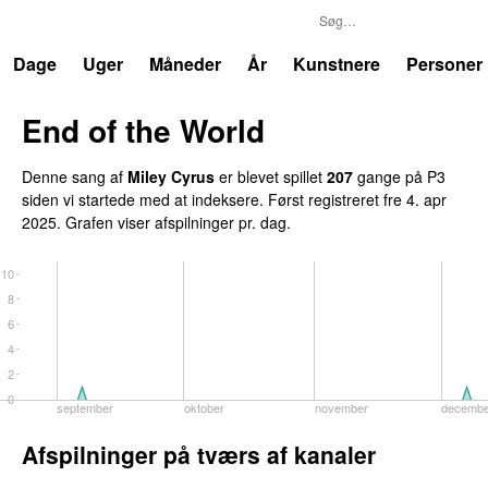
P3
Trends
Dage
Uger
Måneder
År
Kunstnere
Personer
End of the World
UU
Denne sang af
Miley Cyrus
er blevet spillet
207
gange på P3
siden vi startede med at indeksere. Først registreret
fre 4. apr
2025
. Grafen viser afspilninger pr. dag.
10
8
6
4
2
0
september
oktober
november
decemb
Afspilninger på tværs af kanaler