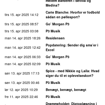
mellem Barberen i Sevilla og
Medina?
Carte Blanche
: Hvorfor er fodbold
tirs 15. apr 2025
14:12
sådan en pøllesport?
tirs 15. apr 2025
08:57
Go’ Morgen P3
tirs 15. apr 2025
03:08
P3 Musik
man 14. apr 2025
18:26
Residensen
Popdatering
: Sender dig sms’er i
man 14. apr 2025
12:42
Excel
man 14. apr 2025
06:33
Go’ Morgen P3
man 14. apr 2025
02:09
P3 Musik
Spice - med Nikkie og Laila
: Hvad
søn 13. apr 2025
17:13
siger du til et oplevelseskort?
søn 13. apr 2025
00:46
P3 Musik
lør 12. apr 2025
10:29
Benægt, benægt, benægt
fre 11. apr 2025
22:46
P3 Musik
Drømmeholdet
: Digtoplæsning i