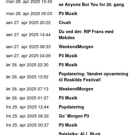
man 28. apr 2025
10:45
se Anyone But You for 20. gang
man 28. apr 2025
05:03
P3 Musik
søn 27. apr 2025
20:22
Crush
Du ved det
: RIP Frans med
søn 27. apr 2025
14:44
Mekdes
søn 27. apr 2025
08:33
WeekendMorgen
søn 27. apr 2025
04:09
P3 Musik
lør 26. apr 2025
22:30
P3 Musik
Popdatering
: Vandret opvarmning
lør 26. apr 2025
13:52
til Roskilde Festival!
lør 26. apr 2025
07:13
WeekendMorgen
lør 26. apr 2025
01:37
P3 Musik
fre 25. apr 2025
12:44
Popdatering
fre 25. apr 2025
06:32
Go’ Morgen P3
fre 25. apr 2025
00:37
P3 Musik
Balalajka
: ALL IN på