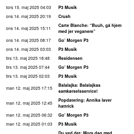
tors 15. maj 2025
04:03
P3 Musik
ons 14. maj 2025
20:19
Crush
Carte Blanche
: “Buuh, gå hjem
ons 14. maj 2025
15:11
med jer veganere”
ons 14. maj 2025
08:17
Go’ Morgen P3
ons 14. maj 2025
03:03
P3 Musik
tirs 13. maj 2025
18:48
Residensen
tirs 13. maj 2025
07:44
Go’ Morgen P3
tirs 13. maj 2025
02:03
P3 Musik
Balalajka
: Balalajkas
man 12. maj 2025
17:15
samkørselsservice!
Popdatering
: Annika laver
man 12. maj 2025
12:45
hattrick
man 12. maj 2025
06:32
Go’ Morgen P3
man 12. maj 2025
01:03
P3 Musik
Du ved det
: Mors dag med