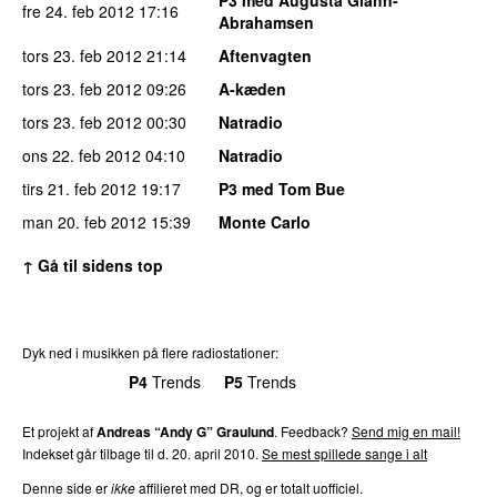
fre 24. feb 2012
17:16
Abrahamsen
tors 23. feb 2012
21:14
Aftenvagten
tors 23. feb 2012
09:26
A-kæden
tors 23. feb 2012
00:30
Natradio
ons 22. feb 2012
04:10
Natradio
tirs 21. feb 2012
19:17
P3 med Tom Bue
man 20. feb 2012
15:39
Monte Carlo
↑ Gå til sidens top
Dyk ned i musikken på flere radiostationer:
P3
Trends
P4
Trends
P5
Trends
P6
Trends
P7
Trends
Et projekt af
Andreas “Andy G” Graulund
. Feedback?
Send mig en mail!
Indekset går tilbage til d. 20. april 2010.
Se mest spillede sange i alt
Denne side er
ikke
affilieret med DR, og er totalt uofficiel.