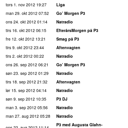
tors 1. nov 2012
19:27
Liga
man 29. okt 2012
07:52
Go’ Morgen P3
ons 24. okt 2012
01:14
Natradio
tirs 16. okt 2012
06:15
EfterårsMorgen på P3
fre 12. okt 2012
13:21
Smag på P3
tirs 9. okt 2012
23:44
Aftenvagten
tirs 2. okt 2012
00:22
Natradio
ons 26. sep 2012
06:21
Go’ Morgen P3
søn 23. sep 2012
01:29
Natradio
tirs 18. sep 2012
21:32
Aftenvagten
lør 15. sep 2012
04:14
Natradio
søn 9. sep 2012
10:35
P3 DJ
man 3. sep 2012
05:56
Natradio
man 27. aug 2012
05:28
Natradio
P3 med Augusta Glahn-
ons 22. aug 2012
11:14