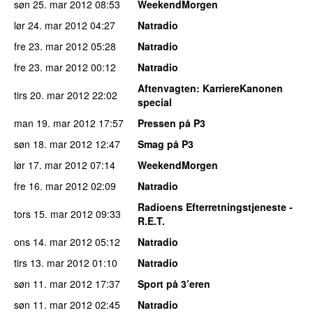
søn 25. mar 2012
08:53
WeekendMorgen
lør 24. mar 2012
04:27
Natradio
fre 23. mar 2012
05:28
Natradio
fre 23. mar 2012
00:12
Natradio
Aftenvagten
: KarriereKanonen
tirs 20. mar 2012
22:02
special
man 19. mar 2012
17:57
Pressen på P3
søn 18. mar 2012
12:47
Smag på P3
lør 17. mar 2012
07:14
WeekendMorgen
fre 16. mar 2012
02:09
Natradio
Radioens Efterretningstjeneste -
tors 15. mar 2012
09:33
R.E.T.
ons 14. mar 2012
05:12
Natradio
tirs 13. mar 2012
01:10
Natradio
søn 11. mar 2012
17:37
Sport på 3’eren
søn 11. mar 2012
02:45
Natradio