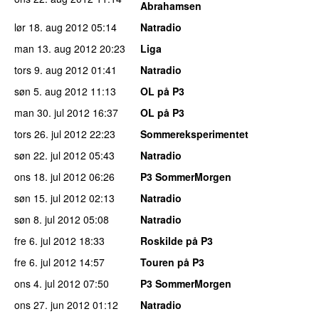
Abrahamsen
lør 18. aug 2012
05:14
Natradio
man 13. aug 2012
20:23
Liga
tors 9. aug 2012
01:41
Natradio
søn 5. aug 2012
11:13
OL på P3
man 30. jul 2012
16:37
OL på P3
tors 26. jul 2012
22:23
Sommereksperimentet
søn 22. jul 2012
05:43
Natradio
ons 18. jul 2012
06:26
P3 SommerMorgen
søn 15. jul 2012
02:13
Natradio
søn 8. jul 2012
05:08
Natradio
fre 6. jul 2012
18:33
Roskilde på P3
fre 6. jul 2012
14:57
Touren på P3
ons 4. jul 2012
07:50
P3 SommerMorgen
ons 27. jun 2012
01:12
Natradio