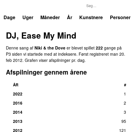
P3
Trends
Dage
Uger
Måneder
År
Kunstnere
Personer
DJ, Ease My Mind
Denne sang af
Niki & the Dove
er blevet spillet
222
gange på
P3 siden vi startede med at indeksere. Først registreret
man 20.
feb 2012
. Grafen viser afspilninger pr. dag.
Afspilninger gennem årene
ÅR
#
2022
1
2016
2
2014
3
2013
95
2012
121