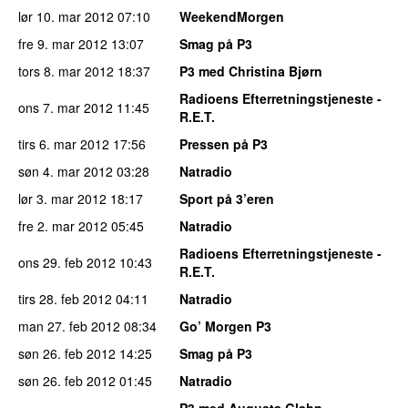
lør 10. mar 2012
07:10
WeekendMorgen
fre 9. mar 2012
13:07
Smag på P3
tors 8. mar 2012
18:37
P3 med Christina Bjørn
Radioens Efterretningstjeneste -
ons 7. mar 2012
11:45
R.E.T.
tirs 6. mar 2012
17:56
Pressen på P3
søn 4. mar 2012
03:28
Natradio
lør 3. mar 2012
18:17
Sport på 3’eren
fre 2. mar 2012
05:45
Natradio
Radioens Efterretningstjeneste -
ons 29. feb 2012
10:43
R.E.T.
tirs 28. feb 2012
04:11
Natradio
man 27. feb 2012
08:34
Go’ Morgen P3
søn 26. feb 2012
14:25
Smag på P3
søn 26. feb 2012
01:45
Natradio
P3 med Augusta Glahn-