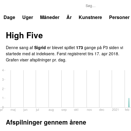
P3
Trends
Dage
Uger
Måneder
År
Kunstnere
Personer
High Five
Denne sang af
Sigrid
er blevet spillet
173
gange på P3 siden vi
startede med at indeksere. Først registreret
tirs 17. apr 2018
.
Grafen viser afspilninger pr. dag.
4
3
2
1
0
pr
maj
jun
jul
aug
sep
okt
nov
dec
2021
feb
Afspilninger gennem årene