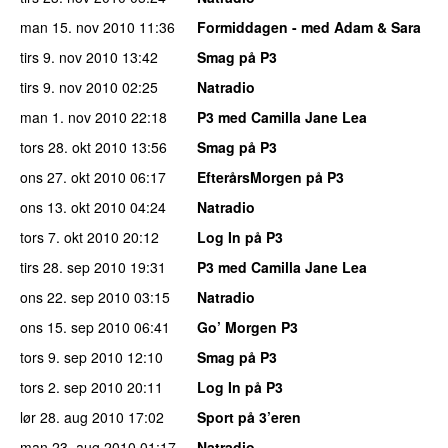
man 15. nov 2010
11:36
Formiddagen - med Adam & Sara
tirs 9. nov 2010
13:42
Smag på P3
tirs 9. nov 2010
02:25
Natradio
man 1. nov 2010
22:18
P3 med Camilla Jane Lea
tors 28. okt 2010
13:56
Smag på P3
ons 27. okt 2010
06:17
EfterårsMorgen på P3
ons 13. okt 2010
04:24
Natradio
tors 7. okt 2010
20:12
Log In på P3
tirs 28. sep 2010
19:31
P3 med Camilla Jane Lea
ons 22. sep 2010
03:15
Natradio
ons 15. sep 2010
06:41
Go’ Morgen P3
tors 9. sep 2010
12:10
Smag på P3
tors 2. sep 2010
20:11
Log In på P3
lør 28. aug 2010
17:02
Sport på 3’eren
man 23. aug 2010
01:17
Natradio