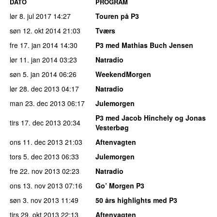
DATO
PROGRAM
lør 8. jul 2017
14:27
Touren på P3
søn 12. okt 2014
21:03
Tværs
fre 17. jan 2014
14:30
P3 med Mathias Buch Jensen
lør 11. jan 2014
03:23
Natradio
søn 5. jan 2014
06:26
WeekendMorgen
lør 28. dec 2013
04:17
Natradio
man 23. dec 2013
06:17
Julemorgen
P3 med Jacob Hinchely og Jonas
tirs 17. dec 2013
20:34
Vesterbøg
ons 11. dec 2013
21:03
Aftenvagten
tors 5. dec 2013
06:33
Julemorgen
fre 22. nov 2013
02:23
Natradio
ons 13. nov 2013
07:16
Go’ Morgen P3
søn 3. nov 2013
11:49
50 års highlights med P3
tirs 29. okt 2013
22:13
Aftenvagten