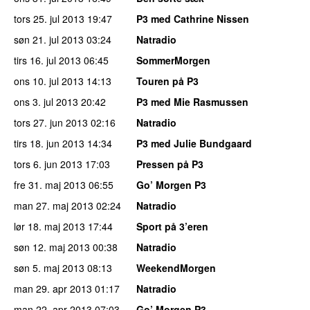
tors 25. jul 2013
19:47
P3 med Cathrine Nissen
søn 21. jul 2013
03:24
Natradio
tirs 16. jul 2013
06:45
SommerMorgen
ons 10. jul 2013
14:13
Touren på P3
ons 3. jul 2013
20:42
P3 med Mie Rasmussen
tors 27. jun 2013
02:16
Natradio
tirs 18. jun 2013
14:34
P3 med Julie Bundgaard
tors 6. jun 2013
17:03
Pressen på P3
fre 31. maj 2013
06:55
Go’ Morgen P3
man 27. maj 2013
02:24
Natradio
lør 18. maj 2013
17:44
Sport på 3’eren
søn 12. maj 2013
00:38
Natradio
søn 5. maj 2013
08:13
WeekendMorgen
man 29. apr 2013
01:17
Natradio
man 22. apr 2013
07:03
Go’ Morgen P3