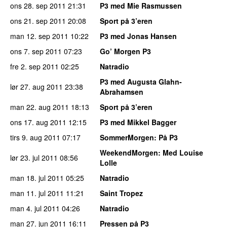
ons 28. sep 2011
21:31
P3 med Mie Rasmussen
ons 21. sep 2011
20:08
Sport på 3’eren
man 12. sep 2011
10:22
P3 med Jonas Hansen
ons 7. sep 2011
07:23
Go’ Morgen P3
fre 2. sep 2011
02:25
Natradio
P3 med Augusta Glahn-
lør 27. aug 2011
23:38
Abrahamsen
man 22. aug 2011
18:13
Sport på 3’eren
ons 17. aug 2011
12:15
P3 med Mikkel Bagger
tirs 9. aug 2011
07:17
SommerMorgen
: På P3
WeekendMorgen
: Med Louise
lør 23. jul 2011
08:56
Lolle
man 18. jul 2011
05:25
Natradio
man 11. jul 2011
11:21
Saint Tropez
man 4. jul 2011
04:26
Natradio
man 27. jun 2011
16:11
Pressen på P3