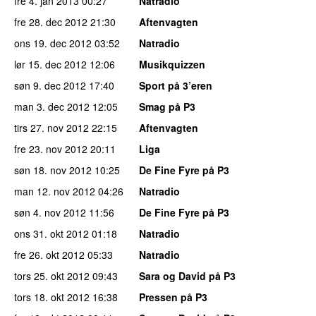
fre 4. jan 2013
00:27
Natradio
fre 28. dec 2012
21:30
Aftenvagten
ons 19. dec 2012
03:52
Natradio
lør 15. dec 2012
12:06
Musikquizzen
søn 9. dec 2012
17:40
Sport på 3’eren
man 3. dec 2012
12:05
Smag på P3
tirs 27. nov 2012
22:15
Aftenvagten
fre 23. nov 2012
20:11
Liga
søn 18. nov 2012
10:25
De Fine Fyre på P3
man 12. nov 2012
04:26
Natradio
søn 4. nov 2012
11:56
De Fine Fyre på P3
ons 31. okt 2012
01:18
Natradio
fre 26. okt 2012
05:33
Natradio
tors 25. okt 2012
09:43
Sara og David på P3
tors 18. okt 2012
16:38
Pressen på P3