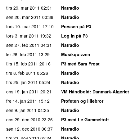
tirs 29. mar 2011
02:31
Natradio
søn 20. mar 2011
00:38
Natradio
tors 10. mar 2011
17:10
Pressen på P3
tors 3. mar 2011
19:32
Log In på P3
søn 27. feb 2011
04:31
Natradio
lør 26. feb 2011
13:29
Musikquizzen
tirs 15. feb 2011
20:16
P3 med Sara Frost
tirs 8. feb 2011
05:26
Natradio
tirs 25. jan 2011
05:24
Natradio
ons 19. jan 2011
20:21
VM Håndbold
: Danmark-Algeriet
fre 14. jan 2011
15:12
Profeten og lillebror
søn 9. jan 2011
04:25
Natradio
ons 29. dec 2010
23:26
P3 med Le Gammeltoft
søn 12. dec 2010
00:37
Natradio
tirs 23. nov 2010
05:24
Natradio