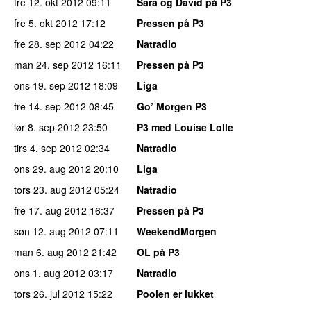
fre 12. okt 2012
09:11
Sara og David på P3
fre 5. okt 2012
17:12
Pressen på P3
fre 28. sep 2012
04:22
Natradio
man 24. sep 2012
16:11
Pressen på P3
ons 19. sep 2012
18:09
Liga
fre 14. sep 2012
08:45
Go’ Morgen P3
lør 8. sep 2012
23:50
P3 med Louise Lolle
tirs 4. sep 2012
02:34
Natradio
ons 29. aug 2012
20:10
Liga
tors 23. aug 2012
05:24
Natradio
fre 17. aug 2012
16:37
Pressen på P3
søn 12. aug 2012
07:11
WeekendMorgen
man 6. aug 2012
21:42
OL på P3
ons 1. aug 2012
03:17
Natradio
tors 26. jul 2012
15:22
Poolen er lukket