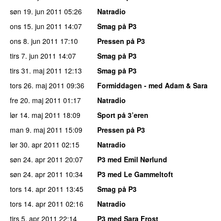
søn 19. jun 2011
05:26
Natradio
ons 15. jun 2011
14:07
Smag på P3
ons 8. jun 2011
17:10
Pressen på P3
tirs 7. jun 2011
14:07
Smag på P3
tirs 31. maj 2011
12:13
Smag på P3
tors 26. maj 2011
09:36
Formiddagen - med Adam & Sara
fre 20. maj 2011
01:17
Natradio
lør 14. maj 2011
18:09
Sport på 3’eren
man 9. maj 2011
15:09
Pressen på P3
lør 30. apr 2011
02:15
Natradio
søn 24. apr 2011
20:07
P3 med Emil Nørlund
søn 24. apr 2011
10:34
P3 med Le Gammeltoft
tors 14. apr 2011
13:45
Smag på P3
tors 14. apr 2011
02:16
Natradio
tirs 5. apr 2011
22:14
P3 med Sara Frost