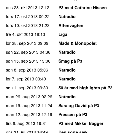
ons 23. okt 2013
12:12
P3 med Cathrine Nissen
tors 17. okt 2013
00:22
Natradio
tors 10. okt 2013
21:23
Aftenvagten
fre 4. okt 2013
18:13
Liga
lør 28. sep 2013
09:09
Mads & Monopolet
søn 22. sep 2013
04:36
Natradio
søn 15. sep 2013
13:06
Smag på P3
søn 8. sep 2013
05:06
Natradio
lør 7. sep 2013
03:49
Natradio
søn 1. sep 2013
09:30
50 år med highlights på P3
man 26. aug 2013
02:26
Natradio
man 19. aug 2013
11:24
Sara og David på P3
man 12. aug 2013
17:19
Pressen på P3
tirs 6. aug 2013
19:31
P3 med Mikkel Bagger
ons 31. jul 2013
16:49
Den sorte sæk