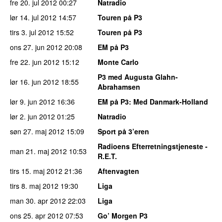
fre 20. jul 2012
00:27
Natradio
lør 14. jul 2012
14:57
Touren på P3
tirs 3. jul 2012
15:52
Touren på P3
ons 27. jun 2012
20:08
EM på P3
fre 22. jun 2012
15:12
Monte Carlo
P3 med Augusta Glahn-
lør 16. jun 2012
18:55
Abrahamsen
lør 9. jun 2012
16:36
EM på P3
: Med Danmark-Holland
lør 2. jun 2012
01:25
Natradio
søn 27. maj 2012
15:09
Sport på 3’eren
Radioens Efterretningstjeneste -
man 21. maj 2012
10:53
R.E.T.
tirs 15. maj 2012
21:36
Aftenvagten
tirs 8. maj 2012
19:30
Liga
man 30. apr 2012
22:03
Liga
ons 25. apr 2012
07:53
Go’ Morgen P3