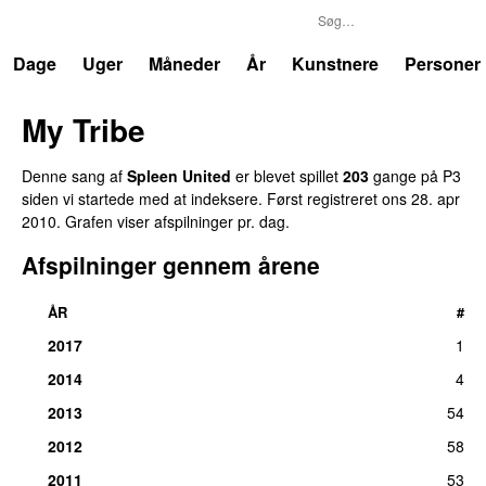
P3
Trends
Dage
Uger
Måneder
År
Kunstnere
Personer
My Tribe
UU
Denne sang af
Spleen United
er blevet spillet
203
gange på P3
siden vi startede med at indeksere. Først registreret
ons 28. apr
2010
. Grafen viser afspilninger pr. dag.
Afspilninger gennem årene
ÅR
#
2017
1
2014
4
2013
54
2012
58
2011
53