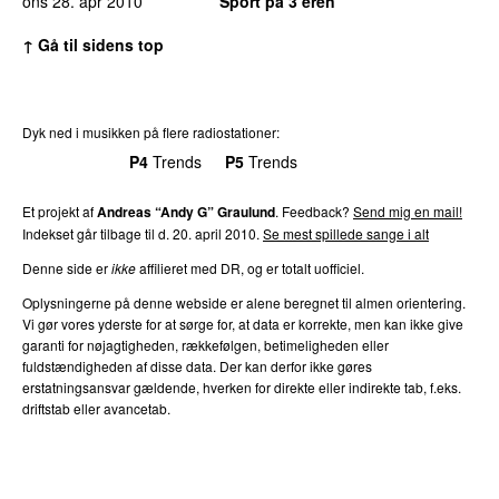
ons 28. apr 2010
Sport på 3’eren
↑ Gå til sidens top
Dyk ned i musikken på flere radiostationer:
P3
Trends
P4
Trends
P5
Trends
P6
Trends
P7
Trends
Et projekt af
Andreas “Andy G” Graulund
. Feedback?
Send mig en mail!
Indekset går tilbage til d. 20. april 2010.
Se mest spillede sange i alt
Denne side er
ikke
affilieret med DR, og er totalt uofficiel.
Oplysningerne på denne webside er alene beregnet til almen orientering.
Vi gør vores yderste for at sørge for, at data er korrekte, men kan ikke give
garanti for nøjagtigheden, rækkefølgen, betimeligheden eller
fuldstændigheden af disse data. Der kan derfor ikke gøres
erstatningsansvar gældende, hverken for direkte eller indirekte tab, f.eks.
driftstab eller avancetab.