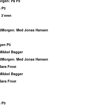
orgen
: På P3
 P3
 3’eren
o
dMorgen
: Med Jonas Hansen
o
gen P3
Mikkel Bagger
dMorgen
: Med Jonas Hansen
Sara Frost
Mikkel Bagger
Sara Frost
o
o
 P3