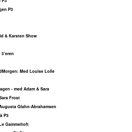
 P3
gen P3
o
o
id & Karsten Show
o
 3’eren
o
dMorgen
: Med Louise Lolle
o
agen - med Adam & Sara
Sara Frost
Augusta Glahn-Abrahamsen
på P3
Le Gammeltoft