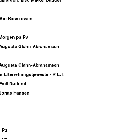
o
Mie Rasmussen
o
sMorgen på P3
Augusta Glahn-Abrahamsen
o
Augusta Glahn-Abrahamsen
 Efterretningstjeneste - R.E.T.
Emil Nørlund
Jonas Hansen
o
o
o
 P3