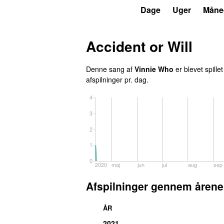
P3
Trends
Dage
Uger
Måne
Accident or Will
Denne sang af
Vinnie Who
er blevet spille
afspilninger pr. dag.
4
3
2
1
0
2020
maj
jun
jul
aug
sep
Afspilninger gennem årene
ÅR
2021