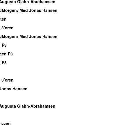
Augusta Glahn-Abrahamsen
dMorgen
: Med Jonas Hansen
sten
 3’eren
dMorgen
: Med Jonas Hansen
 P3
gen P3
 P3
o
 3’eren
Jonas Hansen
o
Augusta Glahn-Abrahamsen
o
izzen