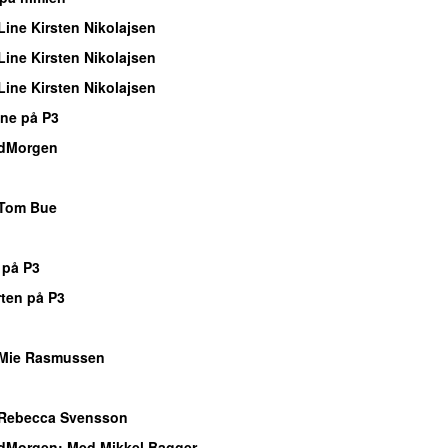
ine Kirsten Nikolajsen
ine Kirsten Nikolajsen
ine Kirsten Nikolajsen
ne på P3
dMorgen
o
Tom Bue
o
 på P3
rten på P3
o
Mie Rasmussen
o
Rebecca Svensson
dMorgen
: Med Mikkel Bagger