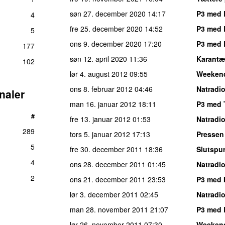
søn 27. december 2020
14:17
P3 med L
4
fre 25. december 2020
14:52
P3 med L
5
ons 9. december 2020
17:20
P3 med L
177
søn 12. april 2020
11:36
Karantæ
102
lør 4. august 2012
09:55
Weeken
ons 8. februar 2012
04:46
Natradi
naler
man 16. januar 2012
18:11
P3 med 
#
fre 13. januar 2012
01:53
Natradi
289
tors 5. januar 2012
17:13
Pressen
5
fre 30. december 2011
18:36
Slutspu
4
ons 28. december 2011
01:45
Natradi
2
ons 21. december 2011
23:53
P3 med 
lør 3. december 2011
02:45
Natradi
man 28. november 2011
21:07
P3 med 
lør 26. november 2011
07:30
Weeken