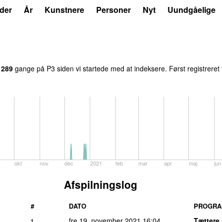
der
År
Kunstnere
Personer
Nyt
Uundgåelige
t
289
gange på P3 siden vi startede med at indeksere. Først registreret
okt
nov
dec
2021
feb
mar
apr
maj
jun
Afspilningslog
#
DATO
PROGR
fre 19. november 2021
16:04
Tættere
1