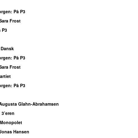
o
orgen
: På P3
Sara Frost
 P3
o
 Dansk
orgen
: På P3
Sara Frost
rtiet
orgen
: På P3
o
Augusta Glahn-Abrahamsen
 3’eren
Monopolet
Jonas Hansen