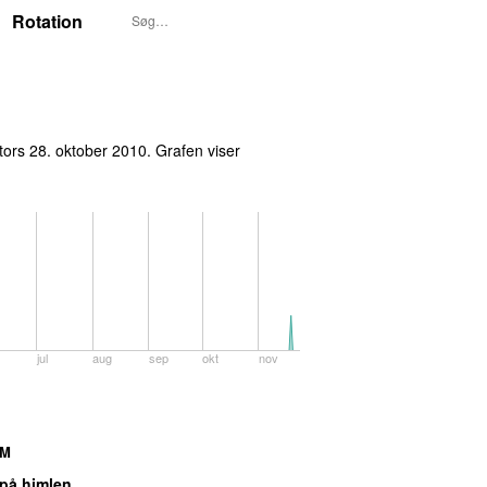
Rotation
tors 28. oktober 2010
. Grafen viser
jul
aug
sep
okt
nov
AM
 på himlen