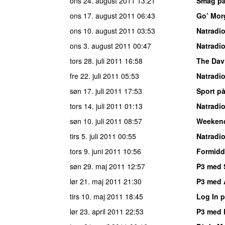
ons 24. august 2011
13:21
Smag på
ons 17. august 2011
06:43
Go’ Mor
ons 10. august 2011
03:53
Natradi
ons 3. august 2011
00:47
Natradi
tors 28. juli 2011
16:58
The Dav
fre 22. juli 2011
05:53
Natradi
søn 17. juli 2011
17:53
Sport på
tors 14. juli 2011
01:13
Natradi
søn 10. juli 2011
08:57
Weeken
tirs 5. juli 2011
00:55
Natradi
tors 9. juni 2011
10:56
Formidd
søn 29. maj 2011
12:57
P3 med 
lør 21. maj 2011
21:30
P3 med 
tirs 10. maj 2011
18:45
Log In 
lør 23. april 2011
22:53
P3 med 