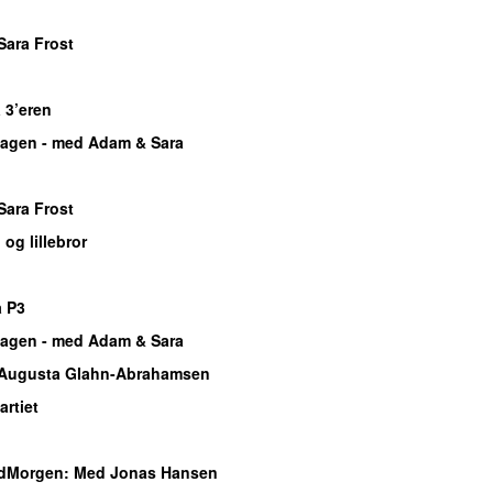
o
Sara Frost
o
 3’eren
agen - med Adam & Sara
o
Sara Frost
 og lillebror
o
 P3
agen - med Adam & Sara
Augusta Glahn-Abrahamsen
rtiet
o
dMorgen
: Med Jonas Hansen