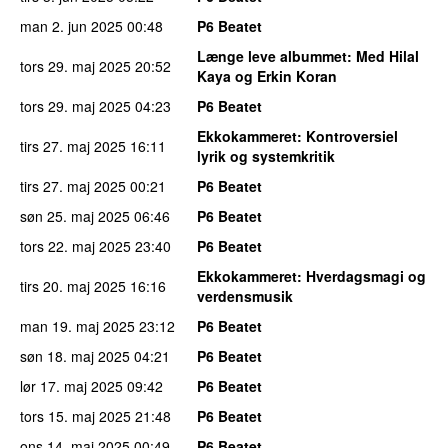
man 2. jun 2025
00:48
P6 Beatet
Længe leve albummet
: Med Hilal
tors 29. maj 2025
20:52
Kaya og Erkin Koran
tors 29. maj 2025
04:23
P6 Beatet
Ekkokammeret
: Kontroversiel
tirs 27. maj 2025
16:11
lyrik og systemkritik
tirs 27. maj 2025
00:21
P6 Beatet
søn 25. maj 2025
06:46
P6 Beatet
tors 22. maj 2025
23:40
P6 Beatet
Ekkokammeret
: Hverdagsmagi og
tirs 20. maj 2025
16:16
verdensmusik
man 19. maj 2025
23:12
P6 Beatet
søn 18. maj 2025
04:21
P6 Beatet
lør 17. maj 2025
09:42
P6 Beatet
tors 15. maj 2025
21:48
P6 Beatet
ons 14. maj 2025
00:49
P6 Beatet