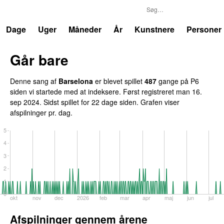
P6
Trends
Dage
Uger
Måneder
År
Kunstnere
Personer
Går bare
Denne sang af
Barselona
er blevet spillet
487
gange på P6
siden vi startede med at indeksere. Først registreret
man 16.
sep 2024
. Sidst spillet
for 22 dage siden
. Grafen viser
afspilninger pr. dag.
5
4
3
2
1
0
okt
nov
dec
2026
feb
mar
apr
maj
jun
jul
Afspilninger gennem årene