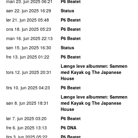
man 23. jun 2025
06:21
P6 Beatet
søn 22. jun 2025
16:29
Status
lør 21. jun 2025
05:48
P6 Beatet
ons 18. jun 2025
05:23
P6 Beatet
man 16. jun 2025
22:13
P6 Beatet
søn 15. jun 2025
16:30
Status
fre 13. jun 2025
01:22
P6 Beatet
Længe leve albummet
: Sammen
tors 12. jun 2025
20:31
med Kayak og The Japanese
House
tirs 10. jun 2025
04:23
P6 Beatet
Længe leve albummet
: Sammen
søn 8. jun 2025
18:31
med Kayak og The Japanese
House
lør 7. jun 2025
03:20
P6 Beatet
fre 6. jun 2025
13:13
P6 DNA
tirs 3. jun 2025
05:22
P6 Beatet