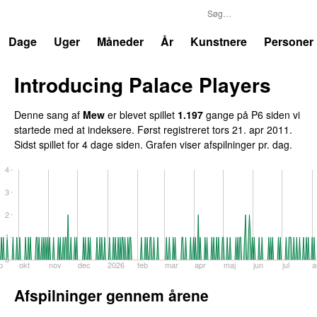
P6
Trends
Dage
Uger
Måneder
År
Kunstnere
Personer
Introducing Palace Players
Denne sang af
Mew
er blevet spillet
1.197
gange på P6 siden vi
startede med at indeksere. Først registreret
tors 21. apr 2011
.
Sidst spillet
for 4 dage siden
. Grafen viser afspilninger pr. dag.
4
3
2
1
0
p
okt
nov
dec
2026
feb
mar
apr
maj
jun
jul
a
Afspilninger gennem årene