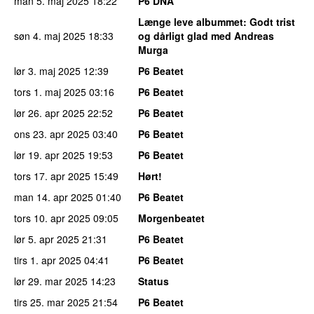
man 5. maj 2025
18:22
P6 DNA
Længe leve albummet
: Godt trist
søn 4. maj 2025
18:33
og dårligt glad med Andreas
Murga
lør 3. maj 2025
12:39
P6 Beatet
tors 1. maj 2025
03:16
P6 Beatet
lør 26. apr 2025
22:52
P6 Beatet
ons 23. apr 2025
03:40
P6 Beatet
lør 19. apr 2025
19:53
P6 Beatet
tors 17. apr 2025
15:49
Hørt!
man 14. apr 2025
01:40
P6 Beatet
tors 10. apr 2025
09:05
Morgenbeatet
lør 5. apr 2025
21:31
P6 Beatet
tirs 1. apr 2025
04:41
P6 Beatet
lør 29. mar 2025
14:23
Status
tirs 25. mar 2025
21:54
P6 Beatet