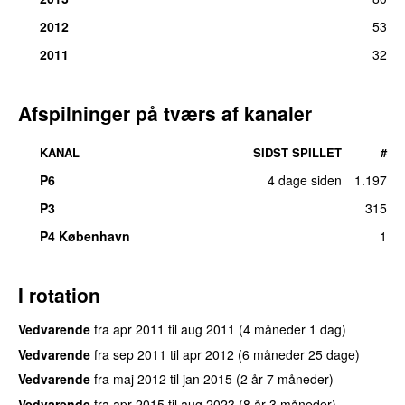
2012
53
2011
32
Afspilninger på tværs af kanaler
KANAL
SIDST SPILLET
#
P6
4 dage siden
1.197
P3
315
UU
P4 København
1
I rotation
Vedvarende
fra
apr 2011
til
aug 2011
(4 måneder 1 dag)
Vedvarende
fra
sep 2011
til
apr 2012
(6 måneder 25 dage)
Vedvarende
fra
maj 2012
til
jan 2015
(2 år 7 måneder)
Vedvarende
fra
apr 2015
til
aug 2023
(8 år 3 måneder)