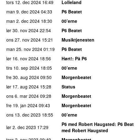
tors 12. dec 2024
16:49
Lolleland
man 9. dec 2024
04:33
P6 Beatet
man 2. dec 2024
18:30
00’erne
lør 30. nov 2024
22:54
P6 Beatet
ons 27. nov 2024
15:21
Musiktjenesten
man 25. nov 2024
01:19
P6 Beatet
lør 16. nov 2024
18:56
Hørt!
: På P6
tirs 10. sep 2024
18:05
00’erne
fre 30. aug 2024
09:50
Morgenbeatet
lør 17. aug 2024
15:28
Status
ons 6. mar 2024
09:28
Morgenbeatet
fre 19. jan 2024
09:43
Morgenbeatet
ons 13. dec 2023
18:55
00’erne
P6 med Robert Haugsted
: P6 Beat
lør 2. dec 2023
17:29
med Robert Haugsted
tors 2. nov 2023
09:49
Morgenbeatet