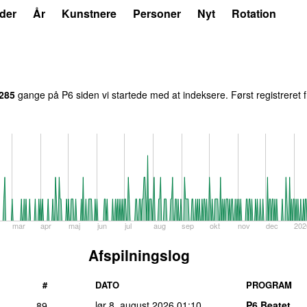
der
År
Kunstnere
Personer
Nyt
Rotation
.285
gange på P6 siden vi startede med at indeksere. Først registreret
mar
apr
maj
jun
jul
aug
sep
okt
nov
dec
202
Afspilningslog
#
DATO
PROGRAM
lør 8. august 2026
01:10
P6 Beatet
89