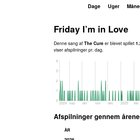
P6
Trends
Dage
Uger
Måne
Friday I’m in Love
Denne sang af
The Cure
er blevet spillet
1
viser afspilninger pr. dag.
4
3
2
1
0
2024
sep
okt
nov
dec
2025
feb
Afspilninger gennem årene
ÅR
2026