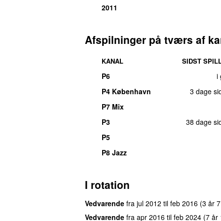
2011
Afspilninger på tværs af ka
KANAL
SIDST SPIL
P6
i
P4 København
3 dage si
P7 Mix
P3
38 dage si
P5
P8 Jazz
I rotation
Vedvarende
fra
jul 2012
til
feb 2016
(3 år 
Vedvarende
fra
apr 2016
til
feb 2024
(7 år