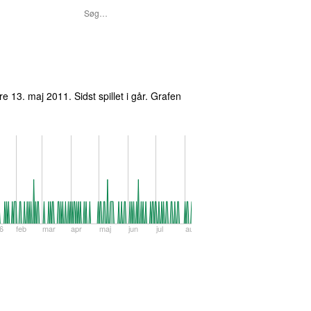
fre 13. maj 2011
. Sidst spillet
i går
. Grafen
6
feb
mar
apr
maj
jun
jul
aug