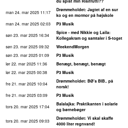
du spist min Risifrutti??
Drømmeholdet
: Jagtet af en sur
man 24. mar 2025
11:17
ko og en mormor på højskole
man 24. mar 2025
02:03
P3 Musik
Spice - med Nikkie og Laila
:
søn 23. mar 2025
16:34
Kollegakram og samtaler i S-toget
søn 23. mar 2025
09:32
WeekendMorgen
søn 23. mar 2025
01:09
P3 Musik
lør 22. mar 2025
11:36
Benægt, benægt, benægt
lør 22. mar 2025
00:38
P3 Musik
Drømmeholdet
: BØ’s BIB.. på
fre 21. mar 2025
10:04
norsk!
fre 21. mar 2025
03:09
P3 Musik
Balalajka
: Praktikanten i solarie
tors 20. mar 2025
17:04
og børnebøger
Drømmeholdet
: Vi skal skaffe
tors 20. mar 2025
09:03
4000 liter regnvand!