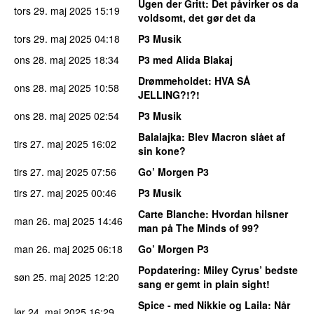
Ugen der Gritt
: Det påvirker os da
tors 29. maj 2025
15:19
voldsomt, det gør det da
tors 29. maj 2025
04:18
P3 Musik
ons 28. maj 2025
18:34
P3 med Alida Blakaj
Drømmeholdet
: HVA SÅ
ons 28. maj 2025
10:58
JELLING?!?!
ons 28. maj 2025
02:54
P3 Musik
Balalajka
: Blev Macron slået af
tirs 27. maj 2025
16:02
sin kone?
tirs 27. maj 2025
07:56
Go’ Morgen P3
tirs 27. maj 2025
00:46
P3 Musik
Carte Blanche
: Hvordan hilsner
man 26. maj 2025
14:46
man på The Minds of 99?
man 26. maj 2025
06:18
Go’ Morgen P3
Popdatering
: Miley Cyrus’ bedste
søn 25. maj 2025
12:20
sang er gemt in plain sight!
Spice - med Nikkie og Laila
: Når
lør 24. maj 2025
16:29