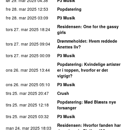
lør 29. mar 2025
04:38
P3 Musik
fre 28. mar 2025
12:53
Popdatering
fre 28. mar 2025
03:09
P3 Musik
Residensen
: One for the gassy
tors 27. mar 2025
18:24
girls
Drømmeholdet
: Hvem reddede
tors 27. mar 2025
09:04
Anettes liv?
tors 27. mar 2025
00:09
P3 Musik
Popdatering
: Kvindelige artister
ons 26. mar 2025
13:44
er i toppen, hvorfor er det
vigtigt?
ons 26. mar 2025
05:10
P3 Musik
tirs 25. mar 2025
20:47
Crush
Popdatering
: Mød Blæsts nye
tirs 25. mar 2025
12:18
forsanger
tirs 25. mar 2025
03:32
P3 Musik
Residensen
: Hvorfor fanden har
man 24. mar 2025
18:03