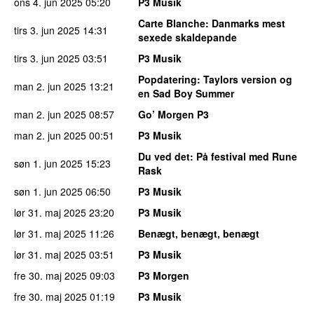
ons 4. jun 2025
05:20
P3 Musik
Carte Blanche
: Danmarks mest
tirs 3. jun 2025
14:31
sexede skaldepande
tirs 3. jun 2025
03:51
P3 Musik
Popdatering
: Taylors version og
man 2. jun 2025
13:21
en Sad Boy Summer
man 2. jun 2025
08:57
Go’ Morgen P3
man 2. jun 2025
00:51
P3 Musik
Du ved det
: På festival med Rune
søn 1. jun 2025
15:23
Rask
søn 1. jun 2025
06:50
P3 Musik
lør 31. maj 2025
23:20
P3 Musik
lør 31. maj 2025
11:26
Benægt, benægt, benægt
lør 31. maj 2025
03:51
P3 Musik
fre 30. maj 2025
09:03
P3 Morgen
fre 30. maj 2025
01:19
P3 Musik