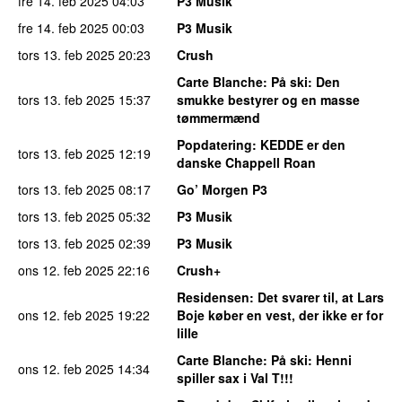
fre 14. feb 2025
04:03
P3 Musik
fre 14. feb 2025
00:03
P3 Musik
tors 13. feb 2025
20:23
Crush
Carte Blanche
: På ski: Den
tors 13. feb 2025
15:37
smukke bestyrer og en masse
tømmermænd
Popdatering
: KEDDE er den
tors 13. feb 2025
12:19
danske Chappell Roan
tors 13. feb 2025
08:17
Go’ Morgen P3
tors 13. feb 2025
05:32
P3 Musik
tors 13. feb 2025
02:39
P3 Musik
ons 12. feb 2025
22:16
Crush+
Residensen
: Det svarer til, at Lars
ons 12. feb 2025
19:22
Boje køber en vest, der ikke er for
lille
Carte Blanche
: På ski: Henni
ons 12. feb 2025
14:34
spiller sax i Val T!!!