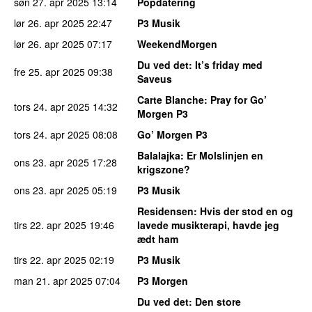
søn 27. apr 2025
13:14
Popdatering
lør 26. apr 2025
22:47
P3 Musik
lør 26. apr 2025
07:17
WeekendMorgen
Du ved det
: It’s friday med
fre 25. apr 2025
09:38
Saveus
Carte Blanche
: Pray for Go’
tors 24. apr 2025
14:32
Morgen P3
tors 24. apr 2025
08:08
Go’ Morgen P3
Balalajka
: Er Molslinjen en
ons 23. apr 2025
17:28
krigszone?
ons 23. apr 2025
05:19
P3 Musik
Residensen
: Hvis der stod en og
tirs 22. apr 2025
19:46
lavede musikterapi, havde jeg
ædt ham
tirs 22. apr 2025
02:19
P3 Musik
man 21. apr 2025
07:04
P3 Morgen
Du ved det
: Den store