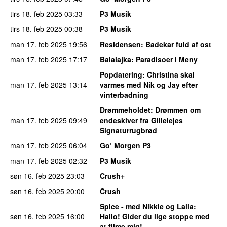
tirs 18. feb 2025
03:33
P3 Musik
tirs 18. feb 2025
00:38
P3 Musik
man 17. feb 2025
19:56
Residensen
: Badekar fuld af ost
man 17. feb 2025
17:17
Balalajka
: Paradisoer i Meny
Popdatering
: Christina skal
man 17. feb 2025
13:14
varmes med Nik og Jay efter
vinterbadning
Drømmeholdet
: Drømmen om
man 17. feb 2025
09:49
endeskiver fra Gillelejes
Signaturrugbrød
man 17. feb 2025
06:04
Go’ Morgen P3
man 17. feb 2025
02:32
P3 Musik
søn 16. feb 2025
23:03
Crush+
søn 16. feb 2025
20:00
Crush
Spice - med Nikkie og Laila
:
søn 16. feb 2025
16:00
Hallo! Gider du lige stoppe med
at filme mig!