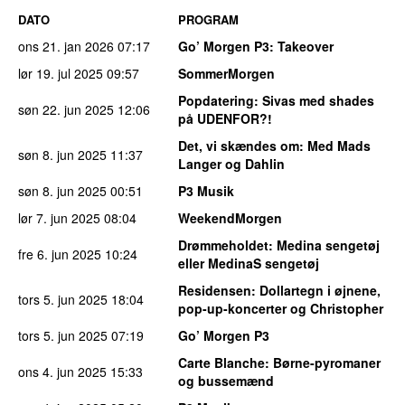
DATO
PROGRAM
ons 21. jan 2026
07:17
Go’ Morgen P3
: Takeover
lør 19. jul 2025
09:57
SommerMorgen
Popdatering
: Sivas med shades
søn 22. jun 2025
12:06
på UDENFOR?!
Det, vi skændes om
: Med Mads
søn 8. jun 2025
11:37
Langer og Dahlin
søn 8. jun 2025
00:51
P3 Musik
lør 7. jun 2025
08:04
WeekendMorgen
Drømmeholdet
: Medina sengetøj
fre 6. jun 2025
10:24
eller MedinaS sengetøj
Residensen
: Dollartegn i øjnene,
tors 5. jun 2025
18:04
pop-up-koncerter og Christopher
tors 5. jun 2025
07:19
Go’ Morgen P3
Carte Blanche
: Børne-pyromaner
ons 4. jun 2025
15:33
og bussemænd