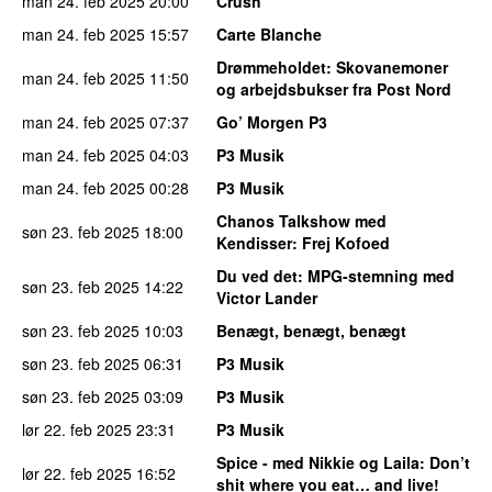
man 24. feb 2025
20:00
Crush
man 24. feb 2025
15:57
Carte Blanche
Drømmeholdet
: Skovanemoner
man 24. feb 2025
11:50
og arbejdsbukser fra Post Nord
man 24. feb 2025
07:37
Go’ Morgen P3
man 24. feb 2025
04:03
P3 Musik
man 24. feb 2025
00:28
P3 Musik
Chanos Talkshow med
søn 23. feb 2025
18:00
Kendisser
: Frej Kofoed
Du ved det
: MPG-stemning med
søn 23. feb 2025
14:22
Victor Lander
søn 23. feb 2025
10:03
Benægt, benægt, benægt
søn 23. feb 2025
06:31
P3 Musik
søn 23. feb 2025
03:09
P3 Musik
lør 22. feb 2025
23:31
P3 Musik
Spice - med Nikkie og Laila
: Don’t
lør 22. feb 2025
16:52
shit where you eat… and live!