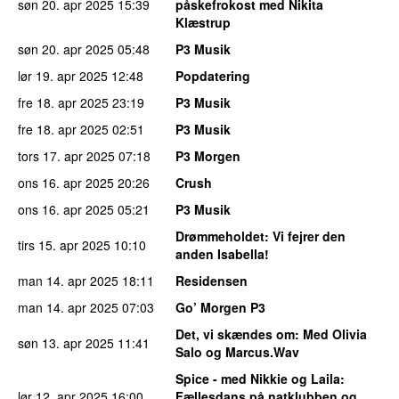
søn 20. apr 2025
15:39
påskefrokost med Nikita
Klæstrup
søn 20. apr 2025
05:48
P3 Musik
lør 19. apr 2025
12:48
Popdatering
fre 18. apr 2025
23:19
P3 Musik
fre 18. apr 2025
02:51
P3 Musik
tors 17. apr 2025
07:18
P3 Morgen
ons 16. apr 2025
20:26
Crush
ons 16. apr 2025
05:21
P3 Musik
Drømmeholdet
: Vi fejrer den
tirs 15. apr 2025
10:10
anden Isabella!
man 14. apr 2025
18:11
Residensen
man 14. apr 2025
07:03
Go’ Morgen P3
Det, vi skændes om
: Med Olivia
søn 13. apr 2025
11:41
Salo og Marcus.Wav
Spice - med Nikkie og Laila
:
lør 12. apr 2025
16:00
Fællesdans på natklubben og