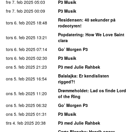
fre 7. feb 2025
05:03
P3 Musik
fre 7. feb 2025
00:09
P3 Musik
Residensen
: 40 sekunder på
tors 6. feb 2025
18:48
rodeotyren!
Popdatering
: How We Love Saint
tors 6. feb 2025
13:21
clara
tors 6. feb 2025
07:14
Go’ Morgen P3
tors 6. feb 2025
02:30
P3 Musik
ons 5. feb 2025
21:23
P3 med Julie Rahbek
Balalajka
: Er kendislisten
ons 5. feb 2025
16:54
rigged?!
Drømmeholdet
: Lad os finde Lord
ons 5. feb 2025
11:20
of the Ring
ons 5. feb 2025
06:32
Go’ Morgen P3
ons 5. feb 2025
01:31
P3 Musik
tirs 4. feb 2025
20:38
P3 med Julie Rahbek
Carte Blanche
: Henrik søger