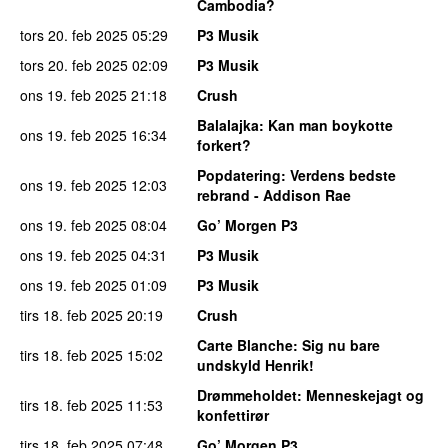
Cambodia?
tors 20. feb 2025
05:29
P3 Musik
tors 20. feb 2025
02:09
P3 Musik
ons 19. feb 2025
21:18
Crush
Balalajka
: Kan man boykotte
ons 19. feb 2025
16:34
forkert?
Popdatering
: Verdens bedste
ons 19. feb 2025
12:03
rebrand - Addison Rae
ons 19. feb 2025
08:04
Go’ Morgen P3
ons 19. feb 2025
04:31
P3 Musik
ons 19. feb 2025
01:09
P3 Musik
tirs 18. feb 2025
20:19
Crush
Carte Blanche
: Sig nu bare
tirs 18. feb 2025
15:02
undskyld Henrik!
Drømmeholdet
: Menneskejagt og
tirs 18. feb 2025
11:53
konfettirør
tirs 18. feb 2025
07:48
Go’ Morgen P3