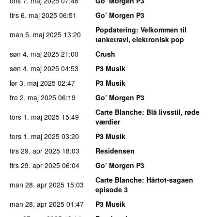
ons 7. maj 2025
07:48
Go’ Morgen P3
tirs 6. maj 2025
06:51
Go’ Morgen P3
Popdatering
: Velkommen til
man 5. maj 2025
13:20
tanketravl, elektronisk pop
søn 4. maj 2025
21:00
Crush
søn 4. maj 2025
04:53
P3 Musik
lør 3. maj 2025
02:47
P3 Musik
fre 2. maj 2025
06:19
Go’ Morgen P3
Carte Blanche
: Blå livsstil, røde
tors 1. maj 2025
15:49
værdier
tors 1. maj 2025
03:20
P3 Musik
tirs 29. apr 2025
18:03
Residensen
tirs 29. apr 2025
06:04
Go’ Morgen P3
Carte Blanche
: Hårtot-sagaen
man 28. apr 2025
15:03
episode 3
man 28. apr 2025
01:47
P3 Musik