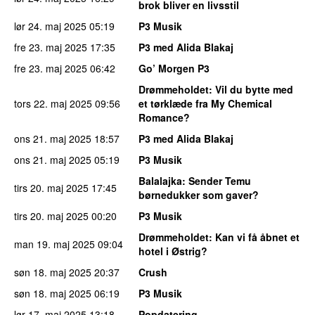
brok bliver en livsstil
lør 24. maj 2025
05:19
P3 Musik
fre 23. maj 2025
17:35
P3 med Alida Blakaj
fre 23. maj 2025
06:42
Go’ Morgen P3
Drømmeholdet
: Vil du bytte med
tors 22. maj 2025
09:56
et tørklæde fra My Chemical
Romance?
ons 21. maj 2025
18:57
P3 med Alida Blakaj
ons 21. maj 2025
05:19
P3 Musik
Balalajka
: Sender Temu
tirs 20. maj 2025
17:45
børnedukker som gaver?
tirs 20. maj 2025
00:20
P3 Musik
Drømmeholdet
: Kan vi få åbnet et
man 19. maj 2025
09:04
hotel i Østrig?
søn 18. maj 2025
20:37
Crush
søn 18. maj 2025
06:19
P3 Musik
lør 17. maj 2025
13:18
Popdatering