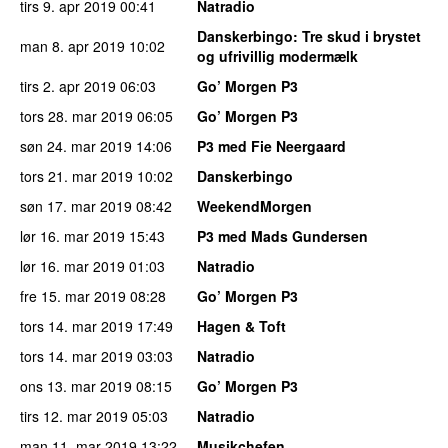
tirs 9. apr 2019
00:41
Natradio
Danskerbingo
: Tre skud i brystet
man 8. apr 2019
10:02
og ufrivillig modermælk
tirs 2. apr 2019
06:03
Go’ Morgen P3
tors 28. mar 2019
06:05
Go’ Morgen P3
søn 24. mar 2019
14:06
P3 med Fie Neergaard
tors 21. mar 2019
10:02
Danskerbingo
søn 17. mar 2019
08:42
WeekendMorgen
lør 16. mar 2019
15:43
P3 med Mads Gundersen
lør 16. mar 2019
01:03
Natradio
fre 15. mar 2019
08:28
Go’ Morgen P3
tors 14. mar 2019
17:49
Hagen & Toft
tors 14. mar 2019
03:03
Natradio
ons 13. mar 2019
08:15
Go’ Morgen P3
tirs 12. mar 2019
05:03
Natradio
man 11. mar 2019
13:22
Musikchefen