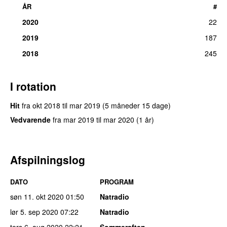
ÅR
#
2020
22
2019
187
2018
245
I rotation
Hit
fra
okt 2018
til
mar 2019
(5 måneder 15 dage)
Vedvarende
fra
mar 2019
til
mar 2020
(1 år)
Afspilningslog
DATO
PROGRAM
søn 11. okt 2020
01:50
Natradio
lør 5. sep 2020
07:22
Natradio
tors 6. aug 2020
22:21
Sommeraften