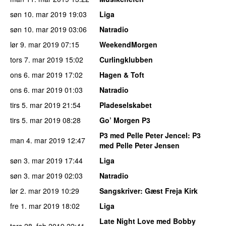
søn 10. mar 2019
19:03
Liga
søn 10. mar 2019
03:06
Natradio
lør 9. mar 2019
07:15
WeekendMorgen
tors 7. mar 2019
15:02
Curlingklubben
ons 6. mar 2019
17:02
Hagen & Toft
ons 6. mar 2019
01:03
Natradio
tirs 5. mar 2019
21:54
Pladeselskabet
tirs 5. mar 2019
08:28
Go’ Morgen P3
P3 med Pelle Peter Jencel
: P3
man 4. mar 2019
12:47
med Pelle Peter Jensen
søn 3. mar 2019
17:44
Liga
søn 3. mar 2019
02:03
Natradio
lør 2. mar 2019
10:29
Sangskriver
: Gæst Freja Kirk
fre 1. mar 2019
18:02
Liga
Late Night Love med Bobby
tors 28. feb 2019
22:41