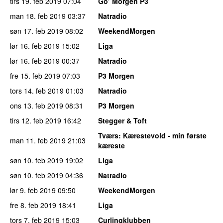
tirs 19. feb 2019
07:04
Go’ Morgen P3
man 18. feb 2019
03:37
Natradio
søn 17. feb 2019
08:02
WeekendMorgen
lør 16. feb 2019
15:02
Liga
lør 16. feb 2019
00:37
Natradio
fre 15. feb 2019
07:03
P3 Morgen
tors 14. feb 2019
01:03
Natradio
ons 13. feb 2019
08:31
P3 Morgen
tirs 12. feb 2019
16:42
Stegger & Toft
Tværs
: Kærestevold - min første
man 11. feb 2019
21:03
kæreste
søn 10. feb 2019
19:02
Liga
søn 10. feb 2019
04:36
Natradio
lør 9. feb 2019
09:50
WeekendMorgen
fre 8. feb 2019
18:41
Liga
tors 7. feb 2019
15:03
Curlingklubben