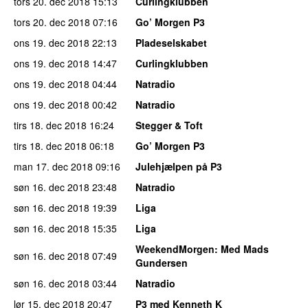
tors 20. dec 2018
15:13
Curlingklubben
tors 20. dec 2018
07:16
Go’ Morgen P3
ons 19. dec 2018
22:13
Pladeselskabet
ons 19. dec 2018
14:47
Curlingklubben
ons 19. dec 2018
04:44
Natradio
ons 19. dec 2018
00:42
Natradio
tirs 18. dec 2018
16:24
Stegger & Toft
tirs 18. dec 2018
06:18
Go’ Morgen P3
man 17. dec 2018
09:16
Julehjælpen på P3
søn 16. dec 2018
23:48
Natradio
søn 16. dec 2018
19:39
Liga
søn 16. dec 2018
15:35
Liga
WeekendMorgen
: Med Mads
søn 16. dec 2018
07:49
Gundersen
søn 16. dec 2018
03:44
Natradio
lør 15. dec 2018
20:47
P3 med Kenneth K