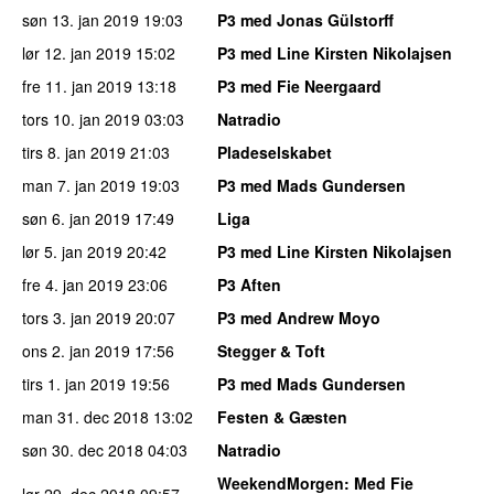
søn 13. jan 2019
19:03
P3 med Jonas Gülstorff
lør 12. jan 2019
15:02
P3 med Line Kirsten Nikolajsen
fre 11. jan 2019
13:18
P3 med Fie Neergaard
tors 10. jan 2019
03:03
Natradio
tirs 8. jan 2019
21:03
Pladeselskabet
man 7. jan 2019
19:03
P3 med Mads Gundersen
søn 6. jan 2019
17:49
Liga
lør 5. jan 2019
20:42
P3 med Line Kirsten Nikolajsen
fre 4. jan 2019
23:06
P3 Aften
tors 3. jan 2019
20:07
P3 med Andrew Moyo
ons 2. jan 2019
17:56
Stegger & Toft
tirs 1. jan 2019
19:56
P3 med Mads Gundersen
man 31. dec 2018
13:02
Festen & Gæsten
søn 30. dec 2018
04:03
Natradio
WeekendMorgen
: Med Fie
lør 29. dec 2018
09:57