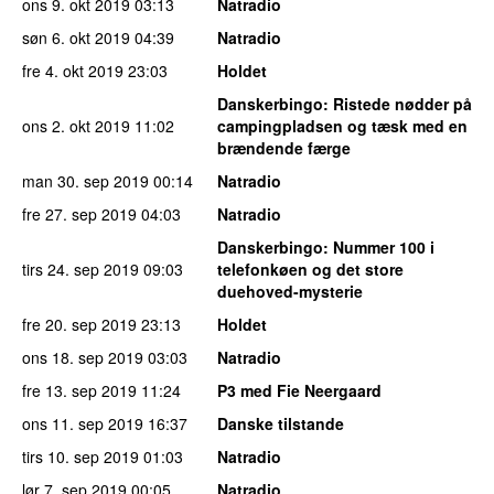
ons 9. okt 2019
03:13
Natradio
søn 6. okt 2019
04:39
Natradio
fre 4. okt 2019
23:03
Holdet
Danskerbingo
: Ristede nødder på
ons 2. okt 2019
11:02
campingpladsen og tæsk med en
brændende færge
man 30. sep 2019
00:14
Natradio
fre 27. sep 2019
04:03
Natradio
Danskerbingo
: Nummer 100 i
tirs 24. sep 2019
09:03
telefonkøen og det store
duehoved-mysterie
fre 20. sep 2019
23:13
Holdet
ons 18. sep 2019
03:03
Natradio
fre 13. sep 2019
11:24
P3 med Fie Neergaard
ons 11. sep 2019
16:37
Danske tilstande
tirs 10. sep 2019
01:03
Natradio
lør 7. sep 2019
00:05
Natradio