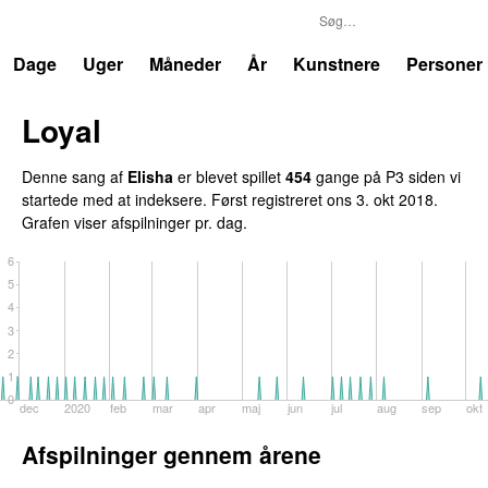
P3
Trends
Dage
Uger
Måneder
År
Kunstnere
Personer
Loyal
Denne sang af
Elisha
er blevet spillet
454
gange på P3 siden vi
startede med at indeksere. Først registreret
ons 3. okt 2018
.
Grafen viser afspilninger pr. dag.
6
5
4
3
2
1
0
dec
2020
feb
mar
apr
maj
jun
jul
aug
sep
okt
Afspilninger gennem årene