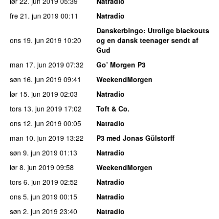
lør 22. jun 2019
05:39
Natradio
fre 21. jun 2019
00:11
Natradio
Danskerbingo
: Utrolige blackouts
ons 19. jun 2019
10:20
og en dansk teenager sendt af
Gud
man 17. jun 2019
07:32
Go’ Morgen P3
søn 16. jun 2019
09:41
WeekendMorgen
lør 15. jun 2019
02:03
Natradio
tors 13. jun 2019
17:02
Toft & Co.
ons 12. jun 2019
00:05
Natradio
man 10. jun 2019
13:22
P3 med Jonas Gülstorff
søn 9. jun 2019
01:13
Natradio
lør 8. jun 2019
09:58
WeekendMorgen
tors 6. jun 2019
02:52
Natradio
ons 5. jun 2019
00:15
Natradio
søn 2. jun 2019
23:40
Natradio