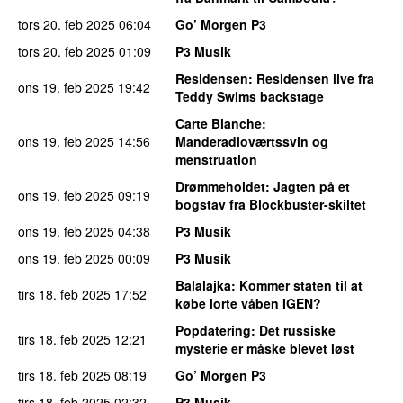
tors 20. feb 2025
06:04
Go’ Morgen P3
tors 20. feb 2025
01:09
P3 Musik
Residensen
: Residensen live fra
ons 19. feb 2025
19:42
Teddy Swims backstage
Carte Blanche
:
ons 19. feb 2025
14:56
Manderadioværtssvin og
menstruation
Drømmeholdet
: Jagten på et
ons 19. feb 2025
09:19
bogstav fra Blockbuster-skiltet
ons 19. feb 2025
04:38
P3 Musik
ons 19. feb 2025
00:09
P3 Musik
Balalajka
: Kommer staten til at
tirs 18. feb 2025
17:52
købe lorte våben IGEN?
Popdatering
: Det russiske
tirs 18. feb 2025
12:21
mysterie er måske blevet løst
tirs 18. feb 2025
08:19
Go’ Morgen P3
tirs 18. feb 2025
02:32
P3 Musik