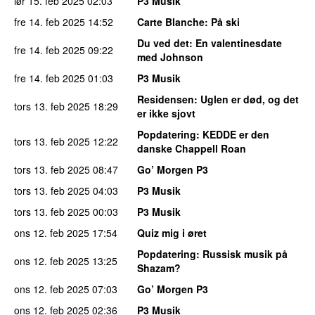
lør 15. feb 2025
02:03
P3 Musik
fre 14. feb 2025
14:52
Carte Blanche
: På ski
Du ved det
: En valentinesdate
fre 14. feb 2025
09:22
med Johnson
fre 14. feb 2025
01:03
P3 Musik
Residensen
: Uglen er død, og det
tors 13. feb 2025
18:29
er ikke sjovt
Popdatering
: KEDDE er den
tors 13. feb 2025
12:22
danske Chappell Roan
tors 13. feb 2025
08:47
Go’ Morgen P3
tors 13. feb 2025
04:03
P3 Musik
tors 13. feb 2025
00:03
P3 Musik
ons 12. feb 2025
17:54
Quiz mig i øret
Popdatering
: Russisk musik på
ons 12. feb 2025
13:25
Shazam?
ons 12. feb 2025
07:03
Go’ Morgen P3
ons 12. feb 2025
02:36
P3 Musik