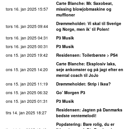
Carte Blanche
: Mr. Saxobeat,
tors 16. jan 2025
15:57
missing blowjobmaskine og
muffloner
Drømmeholdet
: Vi skal til Sverige
tors 16. jan 2025
09:44
og Norge, men ik’ til Polen!
tors 16. jan 2025
04:31
P3 Musik
tors 16. jan 2025
00:31
P3 Musik
ons 15. jan 2025
19:42
Residensen
: Toiletbørste > PS4
Carte Blanche
: Eksplosiv laks,
ons 15. jan 2025
14:20
seje ankomster og på jagt efter en
mental coach til JoJo
ons 15. jan 2025
11:19
Drømmeholdet
: Strip i Ikea?
ons 15. jan 2025
06:32
Go’ Morgen P3
ons 15. jan 2025
01:31
P3 Musik
Residensen
: Jagten på Danmarks
tirs 14. jan 2025
18:27
bedste ventemelodi!
Popdatering
: Bare rolig, du er