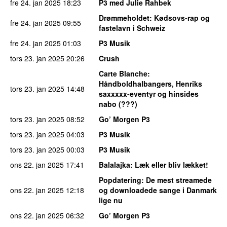
fre 24. jan 2025
18:23
P3 med Julie Rahbek
Drømmeholdet
: Kødsovs-rap og
fre 24. jan 2025
09:55
fastelavn i Schweiz
fre 24. jan 2025
01:03
P3 Musik
tors 23. jan 2025
20:26
Crush
Carte Blanche
:
Håndboldhalbangers, Henriks
tors 23. jan 2025
14:48
saxxxxx-eventyr og hinsides
nabo (???)
tors 23. jan 2025
08:52
Go’ Morgen P3
tors 23. jan 2025
04:03
P3 Musik
tors 23. jan 2025
00:03
P3 Musik
ons 22. jan 2025
17:41
Balalajka
: Læk eller bliv lækket!
Popdatering
: De mest streamede
ons 22. jan 2025
12:18
og downloadede sange i Danmark
lige nu
ons 22. jan 2025
06:32
Go’ Morgen P3