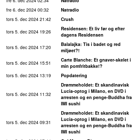
fre 6. dec 2024
02:34
Natradio
fre 6. dec 2024
00:32
Natradio
tors 5. dec 2024
21:42
Crush
Residensen
: Et liv før og efter
tors 5. dec 2024
19:26
dagens Residensen
Balalajka
: Tis i badet og red
tors 5. dec 2024
17:20
miljøet?!
Carte Blanche
: Et gnaver-skelet i
tors 5. dec 2024
15:51
min pomfritbakke!?
tors 5. dec 2024
13:19
Popdatering
Drømmeholdet
: Et skandinavisk
Lucia-optog i Milano, en DVD i
tors 5. dec 2024
11:32
arresten og en penge-Buddha fra
IMI sushi
Drømmeholdet
: Et skandinavisk
Lucia-optog i Milano, en DVD i
tors 5. dec 2024
09:31
arresten og en penge-Buddha fra
IMI sushi