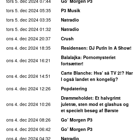
tors 5. dec 2024
07:44
Go’ Morgen P3
tors 5. dec 2024
05:35
P3 Musik
tors 5. dec 2024
03:35
Natradio
tors 5. dec 2024
01:32
Natradio
ons 4. dec 2024
20:37
Crush
ons 4. dec 2024
18:35
Residensen
: DJ PutIn In A Show!
Balalajka
: Pornomysteriet
ons 4. dec 2024
16:21
fortsætter!
Carte Blanche
: Hva’ så TV 2!? Har
ons 4. dec 2024
14:51
I også landet en kongelig?
ons 4. dec 2024
12:26
Popdatering
Drømmeholdet
: Et halvgrimt
ons 4. dec 2024
10:26
juletræ, sten mod et glashus og
et specielt besøg af Børste
ons 4. dec 2024
08:26
Go’ Morgen P3
ons 4. dec 2024
06:42
Go’ Morgen P3
ons 4. dec 2024
04:32
Natradio