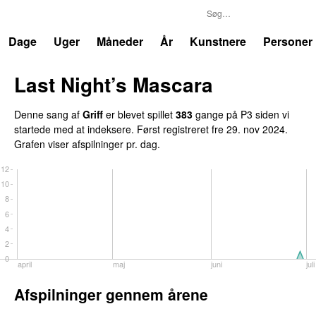
P3
Trends
Dage
Uger
Måneder
År
Kunstnere
Personer
Last Night’s Mascara
UU
Denne sang af
Griff
er blevet spillet
383
gange på P3 siden vi
startede med at indeksere. Først registreret
fre 29. nov 2024
.
Grafen viser afspilninger pr. dag.
12
10
8
6
4
2
0
april
maj
juni
juli
Afspilninger gennem årene