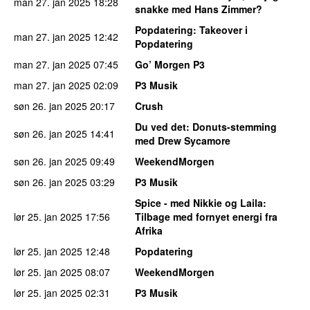
man 27. jan 2025
18:28
snakke med Hans Zimmer?
Popdatering
: Takeover i
man 27. jan 2025
12:42
Popdatering
man 27. jan 2025
07:45
Go’ Morgen P3
man 27. jan 2025
02:09
P3 Musik
søn 26. jan 2025
20:17
Crush
Du ved det
: Donuts-stemming
søn 26. jan 2025
14:41
med Drew Sycamore
søn 26. jan 2025
09:49
WeekendMorgen
søn 26. jan 2025
03:29
P3 Musik
Spice - med Nikkie og Laila
:
lør 25. jan 2025
17:56
Tilbage med fornyet energi fra
Afrika
lør 25. jan 2025
12:48
Popdatering
lør 25. jan 2025
08:07
WeekendMorgen
lør 25. jan 2025
02:31
P3 Musik