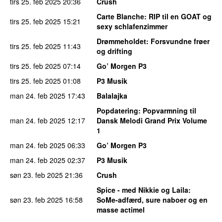
tirs 25. feb 2025
20:36
Crush
Carte Blanche
: RIP til en GOAT og
tirs 25. feb 2025
15:21
sexy schlafenzimmer
Drømmeholdet
: Forsvundne frøer
tirs 25. feb 2025
11:43
og drifting
tirs 25. feb 2025
07:14
Go’ Morgen P3
tirs 25. feb 2025
01:08
P3 Musik
man 24. feb 2025
17:43
Balalajka
Popdatering
: Popvarmning til
man 24. feb 2025
12:17
Dansk Melodi Grand Prix Volume
1
man 24. feb 2025
06:33
Go’ Morgen P3
man 24. feb 2025
02:37
P3 Musik
søn 23. feb 2025
21:36
Crush
Spice - med Nikkie og Laila
:
søn 23. feb 2025
16:58
SoMe-adfærd, sure naboer og en
masse actimel