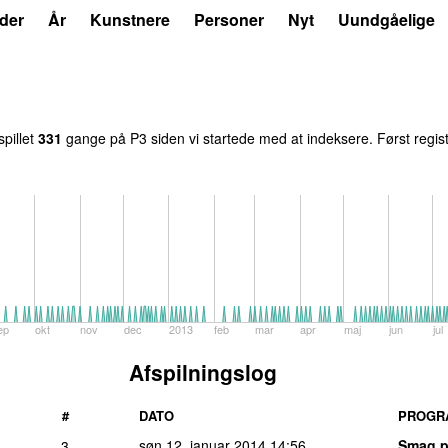
der
År
Kunstnere
Personer
Nyt
Uundgåelige
spillet
331
gange på P3 siden vi startede med at indeksere. Først regis
ep
okt
nov
dec
2013
feb
mar
apr
maj
jun
jul
Afspilningslog
#
DATO
PROGR
søn 12. januar 2014
14:56
Smag p
3