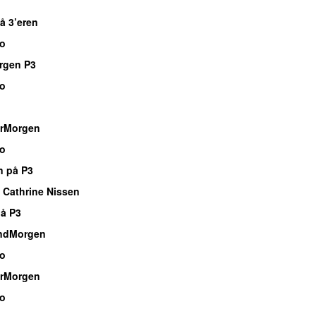
å 3’eren
io
rgen P3
io
rMorgen
io
n på P3
 Cathrine Nissen
å P3
ndMorgen
io
rMorgen
io