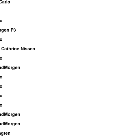
Carlo
io
rgen P3
io
 Cathrine Nissen
io
ndMorgen
io
io
io
io
ndMorgen
ndMorgen
agten