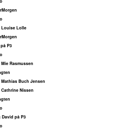
io
rMorgen
io
 Louise Lolle
rMorgen
 på P3
io
 Mie Rasmussen
agten
 Mathias Buch Jensen
 Cathrine Nissen
agten
io
g David på P3
io