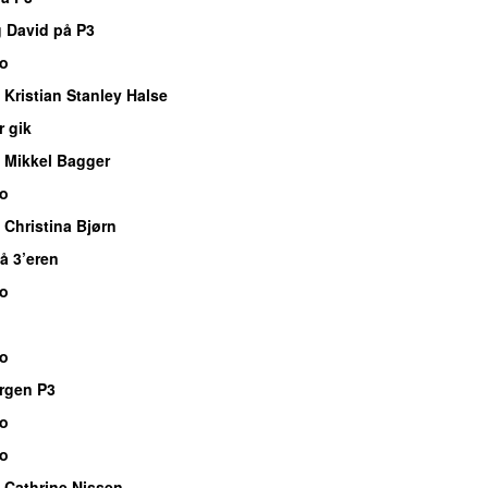
g David på P3
io
Kristian Stanley Halse
r gik
 Mikkel Bagger
io
Christina Bjørn
å 3’eren
io
io
rgen P3
io
io
 Cathrine Nissen