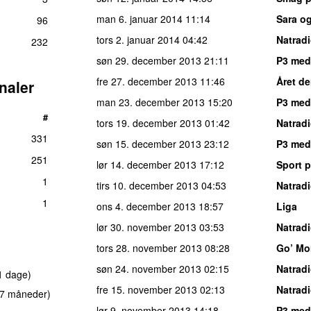
man 6. januar 2014
11:14
Sara o
96
tors 2. januar 2014
04:42
Natrad
232
søn 29. december 2013
21:11
P3 med 
fre 27. december 2013
11:46
Året de
naler
man 23. december 2013
15:20
P3 med
#
tors 19. december 2013
01:42
Natrad
331
søn 15. december 2013
23:12
P3 med 
251
lør 14. december 2013
17:12
Sport p
1
tirs 10. december 2013
04:53
Natrad
1
ons 4. december 2013
18:57
Liga
lør 30. november 2013
03:53
Natrad
tors 28. november 2013
08:28
Go’ Mo
søn 24. november 2013
02:15
Natrad
1 dage)
fre 15. november 2013
02:13
Natrad
 7 måneder)
lør 9. november 2013
14:18
P3 med