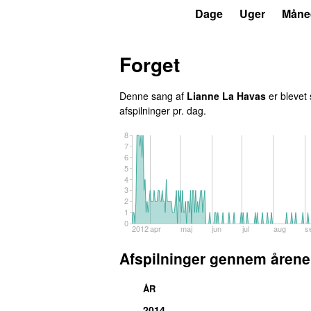
P3
Trends
Dage
Uger
Måne
Forget
Denne sang af
Lianne La Havas
er blevet 
afspilninger pr. dag.
8
7
6
5
4
3
2
1
0
2012
apr
maj
jun
jul
aug
s
Afspilninger gennem årene
ÅR
2014