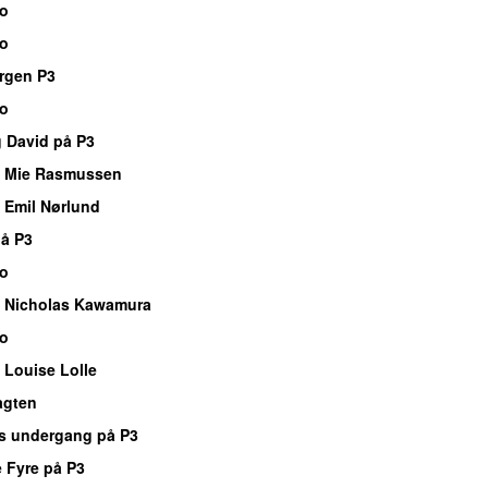
io
io
rgen P3
io
g David på P3
 Mie Rasmussen
 Emil Nørlund
å P3
io
 Nicholas Kawamura
io
 Louise Lolle
agten
s undergang på P3
 Fyre på P3