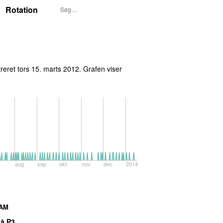
Rotation
P3S UUNDGÅELIGE I UGE 12, 2012
treret
tors 15. marts 2012
. Grafen viser
aug
sep
okt
nov
dec
2014
AM
å P3