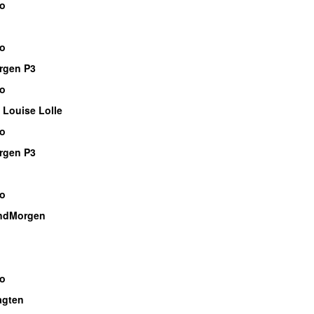
io
io
rgen P3
io
 Louise Lolle
io
rgen P3
io
ndMorgen
io
agten