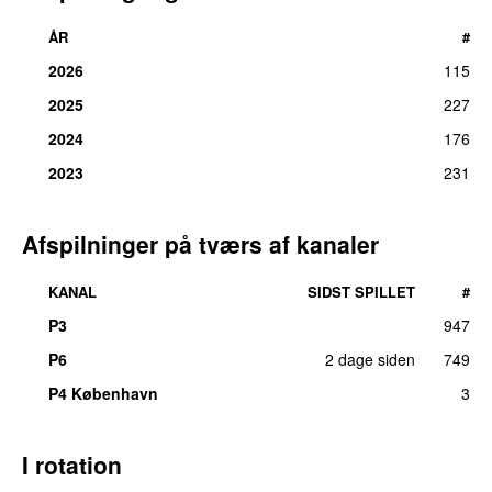
ÅR
#
2026
115
2025
227
2024
176
2023
231
Afspilninger på tværs af kanaler
KANAL
SIDST SPILLET
#
P3
947
UU
P6
2 dage siden
749
P4 København
3
I rotation