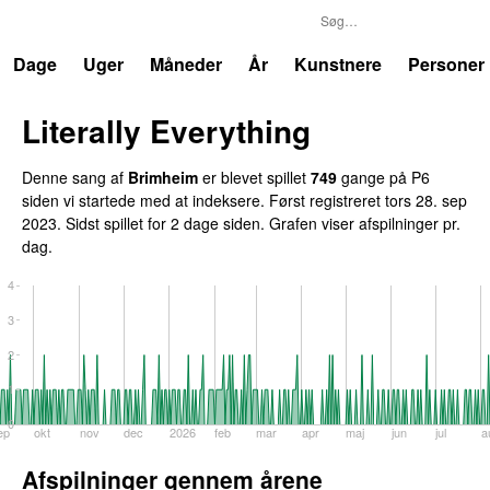
P6
Trends
Dage
Uger
Måneder
År
Kunstnere
Personer
Literally Everything
Denne sang af
Brimheim
er blevet spillet
749
gange på P6
siden vi startede med at indeksere. Først registreret
tors 28. sep
2023
. Sidst spillet
for 2 dage siden
. Grafen viser afspilninger pr.
dag.
4
3
2
1
0
ep
okt
nov
dec
2026
feb
mar
apr
maj
jun
jul
a
Afspilninger gennem årene