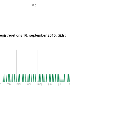
egistreret
ons 16. september 2015
. Sidst
26
feb
mar
apr
maj
jun
jul
aug