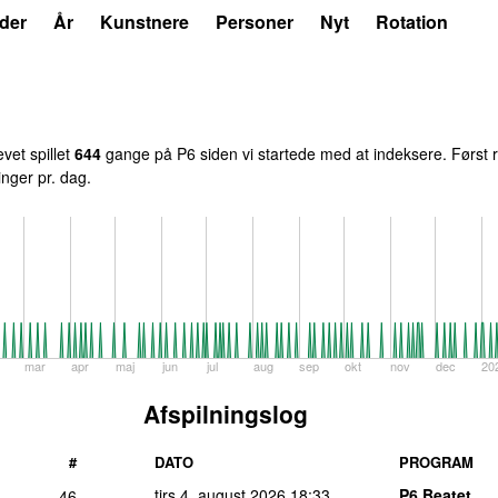
der
År
Kunstnere
Personer
Nyt
Rotation
evet spillet
644
gange på P6 siden vi startede med at indeksere. Først r
inger pr. dag.
mar
apr
maj
jun
jul
aug
sep
okt
nov
dec
20
Afspilningslog
#
DATO
PROGRAM
tirs 4. august 2026
18:33
P6 Beatet
46