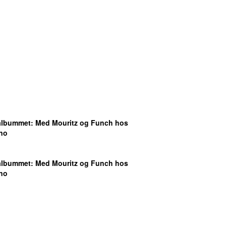
albummet
: Med Mouritz og Funch hos
no
albummet
: Med Mouritz og Funch hos
no