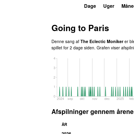
P6
Trends
Dage
Uger
Måne
Going to Paris
Denne sang af
The Eclectic Moniker
er bl
spillet
for 2 dage siden
. Grafen viser afspiln
4
3
2
1
0
2024
sep
okt
nov
dec
2025
feb
Afspilninger gennem årene
ÅR
2026