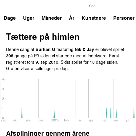
P3
Trends
Dage
Uger
Måneder
År
Kunstnere
Personer
Tættere på himlen
Denne sang af
Burhan G
featuring
Nik & Jay
er blevet spillet
398
gange på P3 siden vi startede med at indeksere. Først
registreret
tors 9. sep 2010
. Sidst spillet
for 18 dage siden
.
Grafen viser afspilninger pr. dag.
4
3
2
1
0
sep
okt
nov
dec
2026
feb
mar
apr
maj
jun
jul
Afspilninger gennem årene