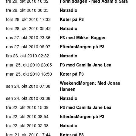
fre 29. okt 2010
10:02
Formiddagen - med Adam & Sara
fre 29. okt 2010
00:05
Natradio
tors 28. okt 2010
17:33
Køter på P3
tors 28. okt 2010
05:42
Natradio
ons 27. okt 2010
23:36
P3 med Mikkel Bagger
ons 27. okt 2010
06:07
EfterårsMorgen på P3
tirs 26. okt 2010
02:32
Natradio
man 25. okt 2010
23:05
P3 med Camilla Jane Lea
man 25. okt 2010
16:50
Køter på P3
WeekendMorgen
: Med Jonas
søn 24. okt 2010
07:38
Hansen
søn 24. okt 2010
03:38
Natradio
fre 22. okt 2010
15:39
P3 med Camilla Jane Lea
fre 22. okt 2010
08:54
EfterårsMorgen på P3
fre 22. okt 2010
02:38
Natradio
tors 21. okt 2010
17:44
Køter på P3