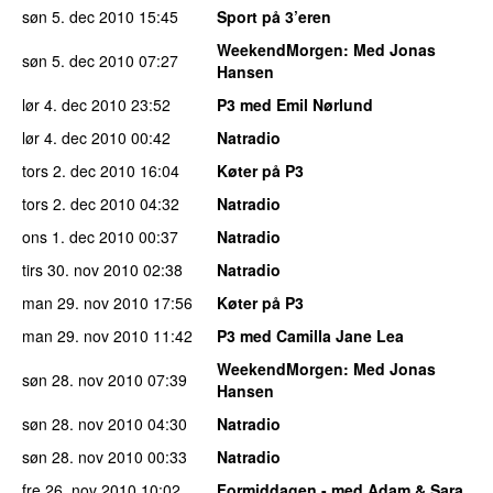
søn 5. dec 2010
15:45
Sport på 3’eren
WeekendMorgen
: Med Jonas
søn 5. dec 2010
07:27
Hansen
lør 4. dec 2010
23:52
P3 med Emil Nørlund
lør 4. dec 2010
00:42
Natradio
tors 2. dec 2010
16:04
Køter på P3
tors 2. dec 2010
04:32
Natradio
ons 1. dec 2010
00:37
Natradio
tirs 30. nov 2010
02:38
Natradio
man 29. nov 2010
17:56
Køter på P3
man 29. nov 2010
11:42
P3 med Camilla Jane Lea
WeekendMorgen
: Med Jonas
søn 28. nov 2010
07:39
Hansen
søn 28. nov 2010
04:30
Natradio
søn 28. nov 2010
00:33
Natradio
fre 26. nov 2010
10:02
Formiddagen - med Adam & Sara