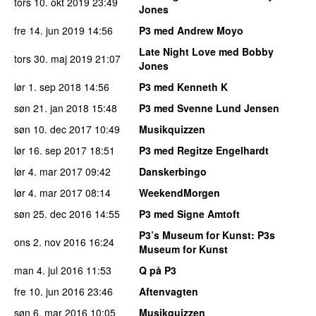
tors 10. okt 2019
23:49
Jones
fre 14. jun 2019
14:56
P3 med Andrew Moyo
Late Night Love med Bobby
tors 30. maj 2019
21:07
Jones
lør 1. sep 2018
14:56
P3 med Kenneth K
søn 21. jan 2018
15:48
P3 med Svenne Lund Jensen
søn 10. dec 2017
10:49
Musikquizzen
lør 16. sep 2017
18:51
P3 med Regitze Engelhardt
lør 4. mar 2017
09:42
Danskerbingo
lør 4. mar 2017
08:14
WeekendMorgen
søn 25. dec 2016
14:55
P3 med Signe Amtoft
P3’s Museum for Kunst
: P3s
ons 2. nov 2016
16:24
Museum for Kunst
man 4. jul 2016
11:53
Q på P3
fre 10. jun 2016
23:46
Aftenvagten
søn 6. mar 2016
10:05
Musikquizzen