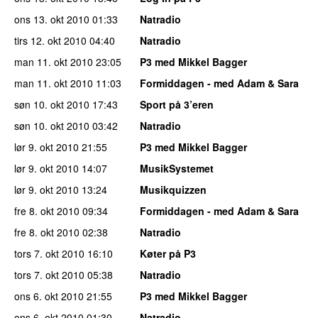
ons 13. okt 2010
01:33
Natradio
tirs 12. okt 2010
04:40
Natradio
man 11. okt 2010
23:05
P3 med Mikkel Bagger
man 11. okt 2010
11:03
Formiddagen - med Adam & Sara
søn 10. okt 2010
17:43
Sport på 3’eren
søn 10. okt 2010
03:42
Natradio
lør 9. okt 2010
21:55
P3 med Mikkel Bagger
lør 9. okt 2010
14:07
MusikSystemet
lør 9. okt 2010
13:24
Musikquizzen
fre 8. okt 2010
09:34
Formiddagen - med Adam & Sara
fre 8. okt 2010
02:38
Natradio
tors 7. okt 2010
16:10
Køter på P3
tors 7. okt 2010
05:38
Natradio
ons 6. okt 2010
21:55
P3 med Mikkel Bagger
ons 6. okt 2010
01:30
Natradio