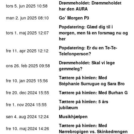
Drømmeholdet
: Drømmeholdet
tors 5. jun 2025
10:58
har den AURA
man 2. jun 2025
08:10
Go’ Morgen P3
Popdatering
: Glæd dig til i
tors 1. maj 2025
12:07
morgen, men få en forsmag nu og
her
Popdatering
: Er du en Te-Te-
fre 11. apr 2025
12:12
Telefonperson?
Drømmeholdet
: Skal vi lege
ons 26. feb 2025
09:58
gemmeleg?
Tættere på himlen
: Med
fre 10. jan 2025
15:56
Stéphanie Surrugue og Sara Bro
fre 20. dec 2024
15:55
Tættere på himlen
: Med Burhan G
Tættere på himlen
: 5 års
fre 1. nov 2024
15:55
jubilæum
søn 4. aug 2024
12:24
Musikhjælpen
Tættere på himlen
: Med
fre 10. maj 2024
14:26
Nørrebropigen vs. Skinkedrengen