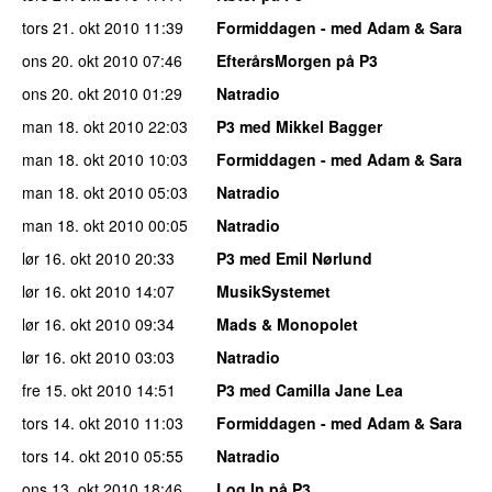
tors 21. okt 2010
11:39
Formiddagen - med Adam & Sara
ons 20. okt 2010
07:46
EfterårsMorgen på P3
ons 20. okt 2010
01:29
Natradio
man 18. okt 2010
22:03
P3 med Mikkel Bagger
man 18. okt 2010
10:03
Formiddagen - med Adam & Sara
man 18. okt 2010
05:03
Natradio
man 18. okt 2010
00:05
Natradio
lør 16. okt 2010
20:33
P3 med Emil Nørlund
lør 16. okt 2010
14:07
MusikSystemet
lør 16. okt 2010
09:34
Mads & Monopolet
lør 16. okt 2010
03:03
Natradio
fre 15. okt 2010
14:51
P3 med Camilla Jane Lea
tors 14. okt 2010
11:03
Formiddagen - med Adam & Sara
tors 14. okt 2010
05:55
Natradio
ons 13. okt 2010
18:46
Log In på P3