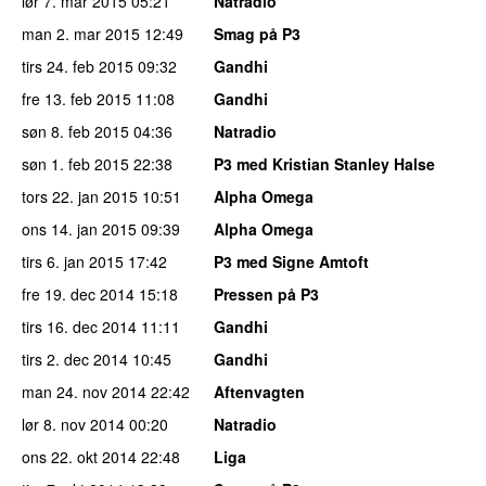
lør 7. mar 2015
05:21
Natradio
man 2. mar 2015
12:49
Smag på P3
tirs 24. feb 2015
09:32
Gandhi
fre 13. feb 2015
11:08
Gandhi
søn 8. feb 2015
04:36
Natradio
søn 1. feb 2015
22:38
P3 med Kristian Stanley Halse
tors 22. jan 2015
10:51
Alpha Omega
ons 14. jan 2015
09:39
Alpha Omega
tirs 6. jan 2015
17:42
P3 med Signe Amtoft
fre 19. dec 2014
15:18
Pressen på P3
tirs 16. dec 2014
11:11
Gandhi
tirs 2. dec 2014
10:45
Gandhi
man 24. nov 2014
22:42
Aftenvagten
lør 8. nov 2014
00:20
Natradio
ons 22. okt 2014
22:48
Liga