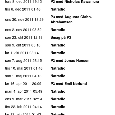
tors 8. dec 2011
19:12
P3 med Nicholas Kawamura
tirs 6. dec 2011
01:46
Natradio
P3 med Augusta Glahn-
ons 30. nov 2011
18:29
Abrahamsen
ons 2. nov 2011
03:52
Natradio
søn 23. okt 2011
12:18
Smag på P3
søn 9. okt 2011
05:10
Natradio
lør 1. okt 2011
03:14
Natradio
søn 7. aug 2011
23:15
P3 med Jonas Hansen
tirs 10. maj 2011
01:46
Natradio
søn 1. maj 2011
04:13
Natradio
lør 16. apr 2011
20:09
P3 med Emil Nørlund
man 4. apr 2011
05:49
Natradio
ons 9. mar 2011
02:14
Natradio
tirs 22. feb 2011
04:14
Natradio
lør 12. feb 2011
01:43
Natradio