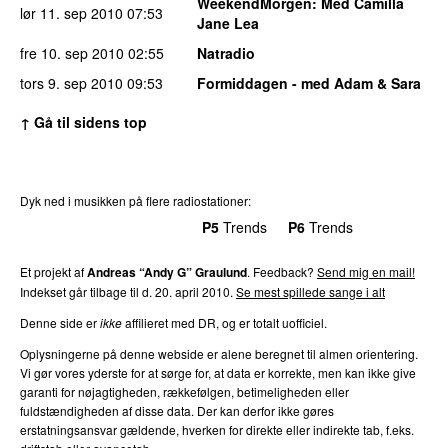
WeekendMorgen
: Med Camilla
lør 11. sep 2010
07:53
Jane Lea
fre 10. sep 2010
02:55
Natradio
tors 9. sep 2010
09:53
Formiddagen - med Adam & Sara
↑ Gå til sidens top
Dyk ned i musikken på flere radiostationer:
P3
Trends
P4
Trends
P5
Trends
P6
Trends
P7
Trends
Et projekt af
Andreas “Andy G” Graulund
. Feedback?
Send mig en mail!
Indekset går tilbage til d. 20. april 2010.
Se mest spillede sange i alt
Denne side er
ikke
affilieret med DR, og er totalt uofficiel.
Oplysningerne på denne webside er alene beregnet til almen orientering.
Vi gør vores yderste for at sørge for, at data er korrekte, men kan ikke give
garanti for nøjagtigheden, rækkefølgen, betimeligheden eller
fuldstændigheden af disse data. Der kan derfor ikke gøres
erstatningsansvar gældende, hverken for direkte eller indirekte tab, f.eks.