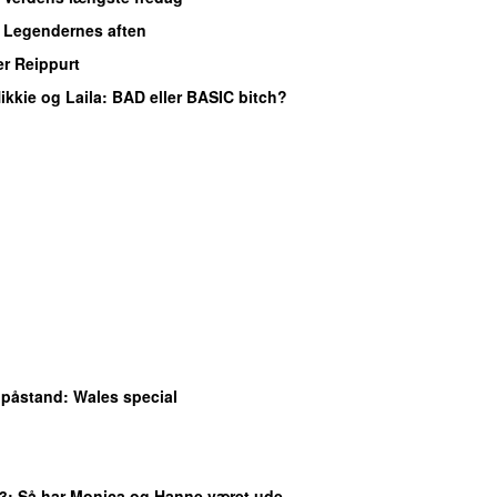
: Legendernes aften
r Reippurt
ikkie og Laila
: BAD eller BASIC bitch?
 påstand
: Wales special
3
: Så har Monica og Hanne været ude