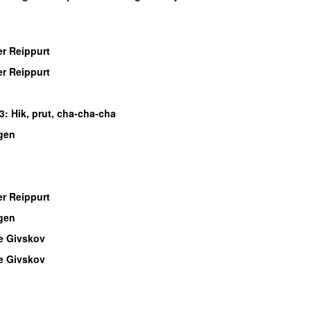
r Reippurt
r Reippurt
3
: Hik, prut, cha-cha-cha
gen
r Reippurt
gen
e Givskov
e Givskov