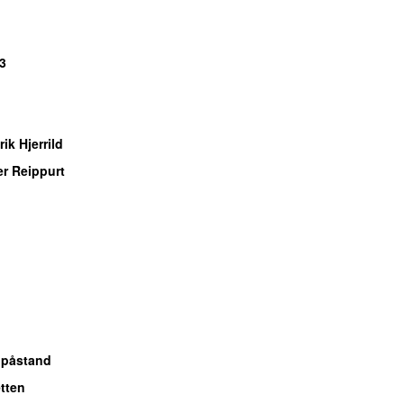
3
ik Hjerrild
r Reippurt
 påstand
tten