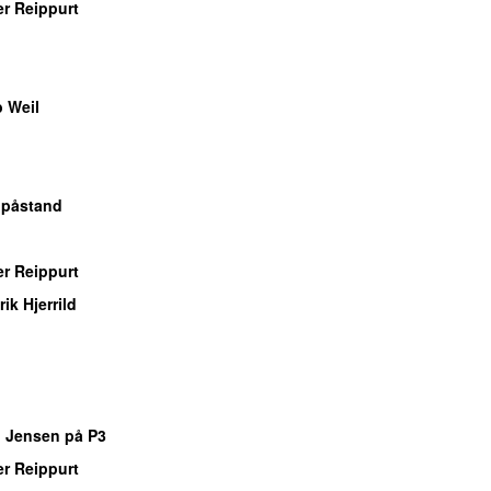
r Reippurt
 Weil
 påstand
r Reippurt
ik Hjerrild
 Jensen på P3
r Reippurt