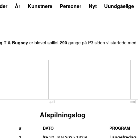
der
År
Kunstnere
Personer
Nyt
Uundgåelige
g T & Bugsey
er blevet spillet
290
gange på P3 siden vi startede med a
april
maj
Afspilningslog
#
DATO
PROGRAM
fre 30. maj 2025
18:09
Langefredag
2