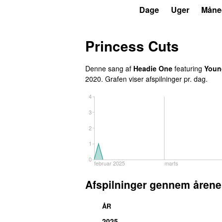
P3
Trends
Dage
Uger
Måne
Princess Cuts
Denne sang af
Headie One
featuring
Youn
2020
. Grafen viser afspilninger pr. dag.
4
3
2
1
0
februar 2025
marts
Afspilninger gennem årene
ÅR
2025