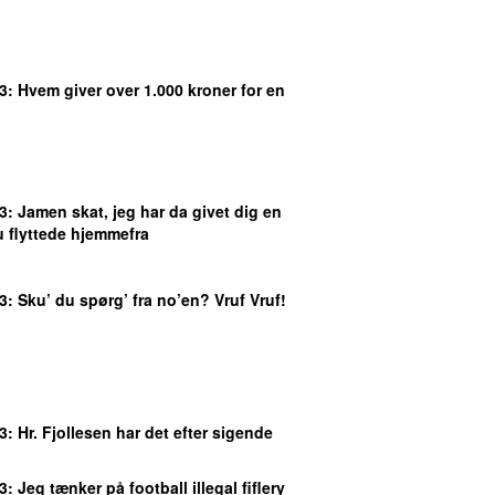
3
: Hvem giver over 1.000 kroner for en
3
: Jamen skat, jeg har da givet dig en
u flyttede hjemmefra
3
: Sku’ du spørg’ fra no’en? Vruf Vruf!
3
: Hr. Fjollesen har det efter sigende
3
: Jeg tænker på football illegal fiflery