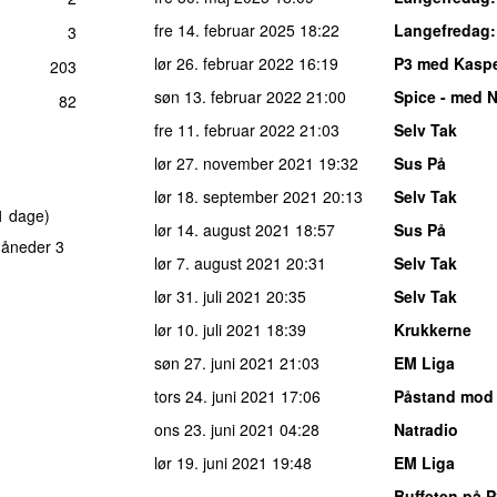
fre 14. februar 2025
18:22
Langefredag
3
lør 26. februar 2022
16:19
P3 med Kaspe
203
søn 13. februar 2022
21:00
Spice - med N
82
fre 11. februar 2022
21:03
Selv Tak
lør 27. november 2021
19:32
Sus På
lør 18. september 2021
20:13
Selv Tak
1 dage)
lør 14. august 2021
18:57
Sus På
måneder 3
lør 7. august 2021
20:31
Selv Tak
lør 31. juli 2021
20:35
Selv Tak
lør 10. juli 2021
18:39
Krukkerne
søn 27. juni 2021
21:03
EM Liga
tors 24. juni 2021
17:06
Påstand mod
ons 23. juni 2021
04:28
Natradio
lør 19. juni 2021
19:48
EM Liga
Buffeten på P