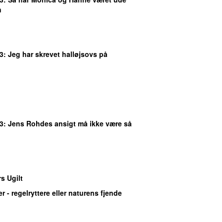
n
3
: Jeg har skrevet halløjsovs på
3
: Jens Rohdes ansigt må ikke være så
s Ugilt
er - regelryttere eller naturens fjende