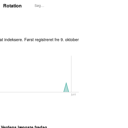
Rotation
t indeksere. Først registreret
fre 9. oktober
juni
: Verdens længste fredag