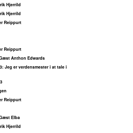
ik Hjerrild
ik Hjerrild
r Reippurt
r Reippurt
 Gæst Anthon Edwards
3
: Jeg er verdensmester i at tale i
P3
gen
r Reippurt
 Gæst Elba
ik Hjerrild