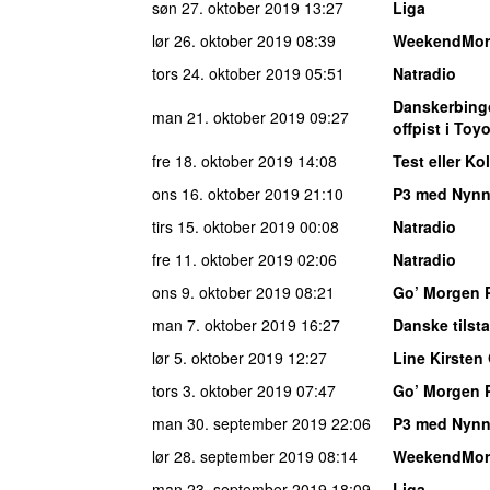
søn 27. oktober 2019
13:27
Liga
lør 26. oktober 2019
08:39
WeekendMor
tors 24. oktober 2019
05:51
Natradio
Danskerbing
man 21. oktober 2019
09:27
offpist i Toy
fre 18. oktober 2019
14:08
Test eller Ko
ons 16. oktober 2019
21:10
P3 med Nynn
tirs 15. oktober 2019
00:08
Natradio
fre 11. oktober 2019
02:06
Natradio
ons 9. oktober 2019
08:21
Go’ Morgen 
man 7. oktober 2019
16:27
Danske tilst
lør 5. oktober 2019
12:27
Line Kirsten 
tors 3. oktober 2019
07:47
Go’ Morgen 
man 30. september 2019
22:06
P3 med Nynn
lør 28. september 2019
08:14
WeekendMor
man 23. september 2019
18:09
Liga