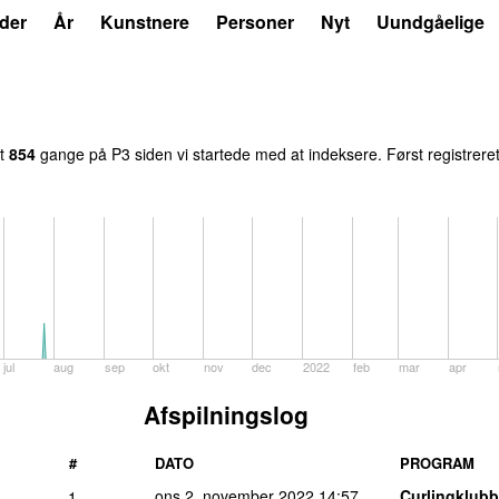
der
År
Kunstnere
Personer
Nyt
Uundgåelige
et
854
gange på P3 siden vi startede med at indeksere. Først registrere
jul
aug
sep
okt
nov
dec
2022
feb
mar
apr
Afspilningslog
#
DATO
PROGRAM
ons 2. november 2022
14:57
Curlingklub
1