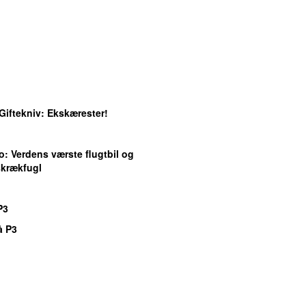
Giftekniv
: Ekskærester!
o
: Verdens værste flugtbil og
skrækfugl
P3
å P3