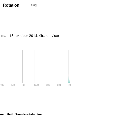
Rotation
t
man 13. oktober 2014
. Grafen viser
maj
jun
jul
aug
sep
okt
nov
ben
: Spil Dansk-stafetten