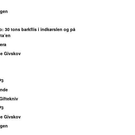
gen
o
: 30 tons barkflis i indkørslen og på
ota’en
lera
e Givskov
P3
ande
Giftekniv
P3
e Givskov
gen