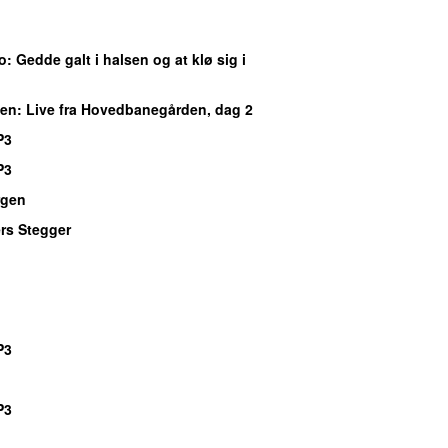
o
: Gedde galt i halsen og at klø sig i
ben
: Live fra Hovedbanegården, dag 2
P3
P3
gen
rs Stegger
P3
P3