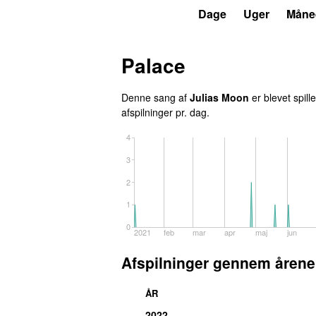
P3
Trends
Dage
Uger
Måne
Palace
Denne sang af
Julias Moon
er blevet spill
afspilninger pr. dag.
4
3
2
1
0
2021
feb
mar
apr
maj
jun
Afspilninger gennem årene
ÅR
2022