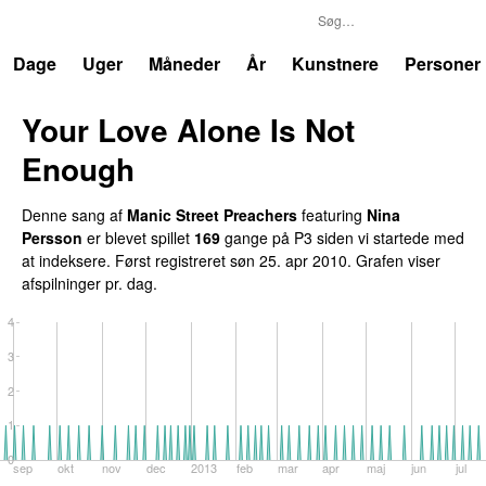
P3
Trends
Dage
Uger
Måneder
År
Kunstnere
Personer
Your Love Alone Is Not
Enough
Denne sang af
Manic Street Preachers
featuring
Nina
Persson
er blevet spillet
169
gange på P3 siden vi startede med
at indeksere. Først registreret
søn 25. apr 2010
. Grafen viser
afspilninger pr. dag.
4
3
2
1
0
sep
okt
nov
dec
2013
feb
mar
apr
maj
jun
jul