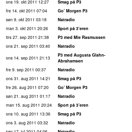
ons 19. okt 2011
12:27
Smag på P3
fre 14. okt 2011
07:04
Go’ Morgen P3
søn 9. okt 2011
03:18
Natradio
man 3. okt 2011
20:26
Sport på 3’eren
tirs 27. sep 2011
21:38
P3 med Mie Rasmussen
ons 21. sep 2011
03:40
Natradio
P3 med Augusta Glahn-
ons 14. sep 2011
21:13
Abrahamsen
fre 9. sep 2011
00:37
Natradio
ons 31. aug 2011
14:21
Smag på P3
fre 26. aug 2011
07:20
Go’ Morgen P3
søn 21. aug 2011
01:17
Natradio
man 15. aug 2011
20:24
Sport på 3’eren
ons 10. aug 2011
13:36
Smag på P3
ons 3. aug 2011
03:32
Natradio
søn 17. jul 2011
04:06
Natradio