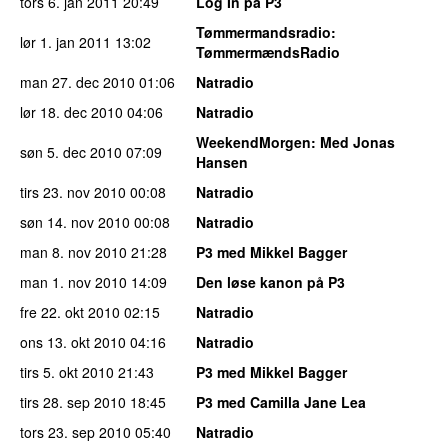
tors 6. jan 2011
20:49
Log In på P3
Tømmermandsradio
:
lør 1. jan 2011
13:02
TømmermændsRadio
man 27. dec 2010
01:06
Natradio
lør 18. dec 2010
04:06
Natradio
WeekendMorgen
: Med Jonas
søn 5. dec 2010
07:09
Hansen
tirs 23. nov 2010
00:08
Natradio
søn 14. nov 2010
00:08
Natradio
man 8. nov 2010
21:28
P3 med Mikkel Bagger
man 1. nov 2010
14:09
Den løse kanon på P3
fre 22. okt 2010
02:15
Natradio
ons 13. okt 2010
04:16
Natradio
tirs 5. okt 2010
21:43
P3 med Mikkel Bagger
tirs 28. sep 2010
18:45
P3 med Camilla Jane Lea
tors 23. sep 2010
05:40
Natradio