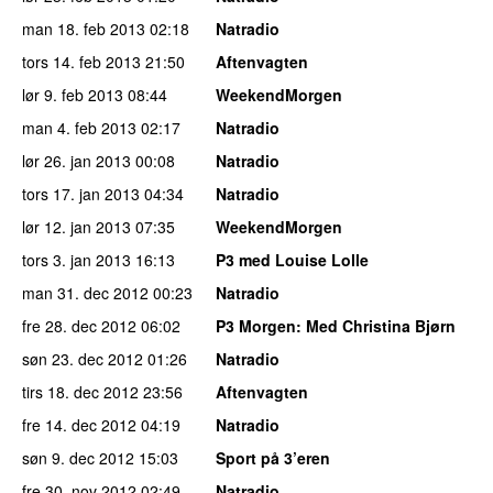
man 18. feb 2013
02:18
Natradio
tors 14. feb 2013
21:50
Aftenvagten
lør 9. feb 2013
08:44
WeekendMorgen
man 4. feb 2013
02:17
Natradio
lør 26. jan 2013
00:08
Natradio
tors 17. jan 2013
04:34
Natradio
lør 12. jan 2013
07:35
WeekendMorgen
tors 3. jan 2013
16:13
P3 med Louise Lolle
man 31. dec 2012
00:23
Natradio
fre 28. dec 2012
06:02
P3 Morgen
: Med Christina Bjørn
søn 23. dec 2012
01:26
Natradio
tirs 18. dec 2012
23:56
Aftenvagten
fre 14. dec 2012
04:19
Natradio
søn 9. dec 2012
15:03
Sport på 3’eren
fre 30. nov 2012
02:49
Natradio