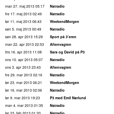
man 27. maj 2013
05:17
Natradio
fre 17. maj 2013
02:49
Natradio
lør 11. maj 2013
06:43
WeekendMorgen
søn 5. maj 2013
00:49
Natradio
søn 28. apr 2013
15:29
Sport på 3’eren
man 22. apr 2013
22:53
Aftenvagten
tirs 16. apr 2013
11:08
Sara og David på P3
ons 10. apr 2013
05:07
Natradio
ons 3. apr 2013
23:43
Aftenvagten
fre 29. mar 2013
02:16
Natradio
lør 23. mar 2013
06:21
WeekendMorgen
lør 16. mar 2013
02:06
Natradio
lør 9. mar 2013
19:23
P3 med Emil Nørlund
man 4. mar 2013
01:35
Natradio
lør 23. feb 2013
01:20
Natradio