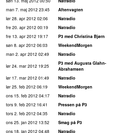
søn 13. maj 2012
00:50
Natradio
man 7. maj 2012
23:45
Aftenvagten
lør 28. apr 2012
02:06
Natradio
fre 20. apr 2012
00:19
Natradio
fre 13. apr 2012
19:17
P3 med Christina Bjørn
søn 8. apr 2012
06:03
WeekendMorgen
man 2. apr 2012
02:49
Natradio
P3 med Augusta Glahn-
lør 24. mar 2012
19:25
Abrahamsen
lør 17. mar 2012
01:49
Natradio
lør 25. feb 2012
06:19
WeekendMorgen
ons 15. feb 2012
04:17
Natradio
tors 9. feb 2012
16:41
Pressen på P3
tors 2. feb 2012
04:35
Natradio
ons 25. jan 2012
13:52
Smag på P3
ons 18. jan 2012
04:48
Natradio