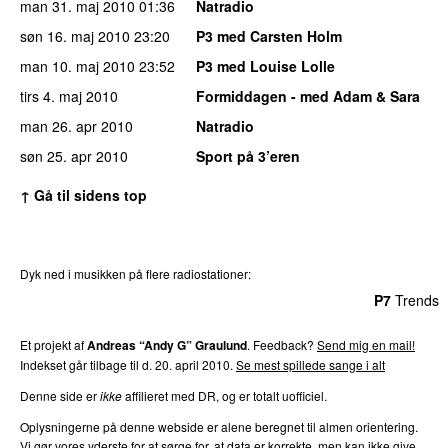
man 31. maj 2010
01:36
Natradio
søn 16. maj 2010
23:20
P3 med Carsten Holm
man 10. maj 2010
23:52
P3 med Louise Lolle
tirs 4. maj 2010
Formiddagen - med Adam & Sara
man 26. apr 2010
Natradio
søn 25. apr 2010
Sport på 3’eren
↑ Gå til sidens top
Dyk ned i musikken på flere radiostationer:
P3
Trends
P4
Trends
P5
Trends
P6
Trends
P7
Trends
Et projekt af
Andreas “Andy G” Graulund
. Feedback?
Send mig en mail!
Indekset går tilbage til d. 20. april 2010.
Se mest spillede sange i alt
Denne side er
ikke
affilieret med DR, og er totalt uofficiel.
Oplysningerne på denne webside er alene beregnet til almen orientering.
Vi gør vores yderste for at sørge for, at data er korrekte, men kan ikke give