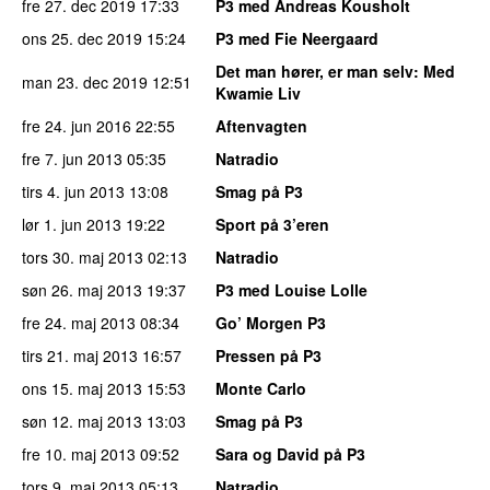
fre 27. dec 2019
17:33
P3 med Andreas Kousholt
ons 25. dec 2019
15:24
P3 med Fie Neergaard
Det man hører, er man selv
: Med
man 23. dec 2019
12:51
Kwamie Liv
fre 24. jun 2016
22:55
Aftenvagten
fre 7. jun 2013
05:35
Natradio
tirs 4. jun 2013
13:08
Smag på P3
lør 1. jun 2013
19:22
Sport på 3’eren
tors 30. maj 2013
02:13
Natradio
søn 26. maj 2013
19:37
P3 med Louise Lolle
fre 24. maj 2013
08:34
Go’ Morgen P3
tirs 21. maj 2013
16:57
Pressen på P3
ons 15. maj 2013
15:53
Monte Carlo
søn 12. maj 2013
13:03
Smag på P3
fre 10. maj 2013
09:52
Sara og David på P3
tors 9. maj 2013
05:13
Natradio