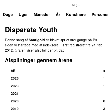
P3
Trends
Dage
Uger
Måneder
År
Kunstnere
Personer
Disparate Youth
UU
Denne sang af
Santigold
er blevet spillet
361
gange på P3
siden vi startede med at indeksere. Først registreret
fre 24. feb
2012
. Grafen viser afspilninger pr. dag.
Afspilninger gennem årene
ÅR
#
2026
1
2023
1
2021
1
2020
6
2019
3