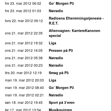
fre 23. mar 2012
06:02
Go’ Morgen P3
fre 23. mar 2012
01:03
Natradio
Radioens Efterretningstjeneste -
tors 22. mar 2012
09:12
R.E.T.
Aftenvagten
: KarriereKanonen
ons 21. mar 2012
22:35
special
ons 21. mar 2012
19:32
Liga
ons 21. mar 2012
16:05
Pressen på P3
ons 21. mar 2012
05:38
Natradio
ons 21. mar 2012
00:23
Natradio
tirs 20. mar 2012
12:19
Smag på P3
man 19. mar 2012
20:03
Liga
man 19. mar 2012
08:40
Go’ Morgen P3
man 19. mar 2012
02:21
Natradio
søn 18. mar 2012
19:45
Sport på 3’eren
lør 17. mar 2012
13:54
Musikquizzen