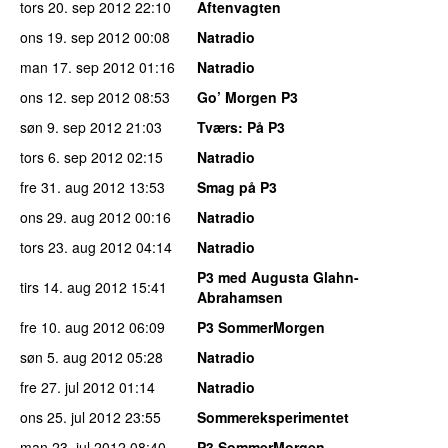
tors 20. sep 2012
22:10
Aftenvagten
ons 19. sep 2012
00:08
Natradio
man 17. sep 2012
01:16
Natradio
ons 12. sep 2012
08:53
Go’ Morgen P3
søn 9. sep 2012
21:03
Tværs
: På P3
tors 6. sep 2012
02:15
Natradio
fre 31. aug 2012
13:53
Smag på P3
ons 29. aug 2012
00:16
Natradio
tors 23. aug 2012
04:14
Natradio
P3 med Augusta Glahn-
tirs 14. aug 2012
15:41
Abrahamsen
fre 10. aug 2012
06:09
P3 SommerMorgen
søn 5. aug 2012
05:28
Natradio
fre 27. jul 2012
01:14
Natradio
ons 25. jul 2012
23:55
Sommereksperimentet
man 23. jul 2012
08:40
P3 SommerMorgen