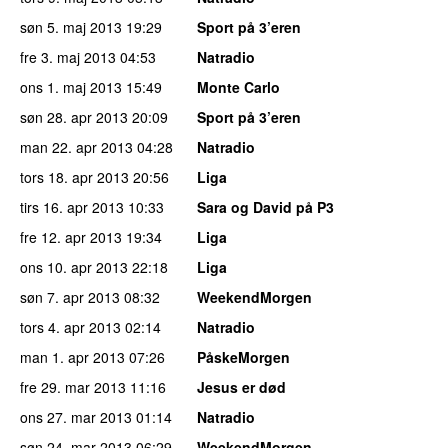
søn 5. maj 2013
19:29
Sport på 3’eren
fre 3. maj 2013
04:53
Natradio
ons 1. maj 2013
15:49
Monte Carlo
søn 28. apr 2013
20:09
Sport på 3’eren
man 22. apr 2013
04:28
Natradio
tors 18. apr 2013
20:56
Liga
tirs 16. apr 2013
10:33
Sara og David på P3
fre 12. apr 2013
19:34
Liga
ons 10. apr 2013
22:18
Liga
søn 7. apr 2013
08:32
WeekendMorgen
tors 4. apr 2013
02:14
Natradio
man 1. apr 2013
07:26
PåskeMorgen
fre 29. mar 2013
11:16
Jesus er død
ons 27. mar 2013
01:14
Natradio
søn 24. mar 2013
06:29
WeekendMorgen