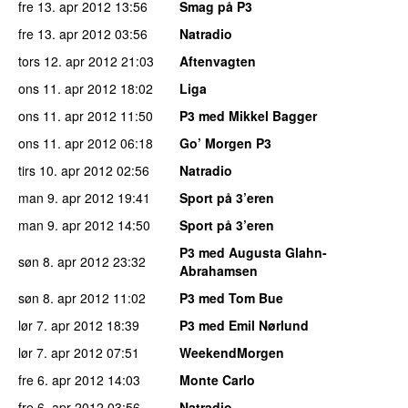
fre 13. apr 2012
13:56
Smag på P3
fre 13. apr 2012
03:56
Natradio
tors 12. apr 2012
21:03
Aftenvagten
ons 11. apr 2012
18:02
Liga
ons 11. apr 2012
11:50
P3 med Mikkel Bagger
ons 11. apr 2012
06:18
Go’ Morgen P3
tirs 10. apr 2012
02:56
Natradio
man 9. apr 2012
19:41
Sport på 3’eren
man 9. apr 2012
14:50
Sport på 3’eren
P3 med Augusta Glahn-
søn 8. apr 2012
23:32
Abrahamsen
søn 8. apr 2012
11:02
P3 med Tom Bue
lør 7. apr 2012
18:39
P3 med Emil Nørlund
lør 7. apr 2012
07:51
WeekendMorgen
fre 6. apr 2012
14:03
Monte Carlo
fre 6. apr 2012
03:56
Natradio