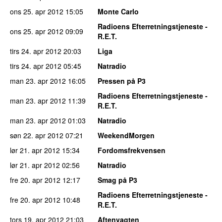
ons 25. apr 2012
15:05
Monte Carlo
Radioens Efterretningstjeneste -
ons 25. apr 2012
09:09
R.E.T.
tirs 24. apr 2012
20:03
Liga
tirs 24. apr 2012
05:45
Natradio
man 23. apr 2012
16:05
Pressen på P3
Radioens Efterretningstjeneste -
man 23. apr 2012
11:39
R.E.T.
man 23. apr 2012
01:03
Natradio
søn 22. apr 2012
07:21
WeekendMorgen
lør 21. apr 2012
15:34
Fordomsfrekvensen
lør 21. apr 2012
02:56
Natradio
fre 20. apr 2012
12:17
Smag på P3
Radioens Efterretningstjeneste -
fre 20. apr 2012
10:48
R.E.T.
tors 19. apr 2012
21:03
Aftenvagten