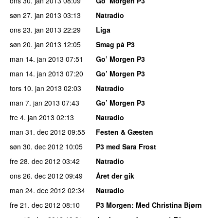
ons 30. jan 2013
08:09
Go’ Morgen P3
søn 27. jan 2013
03:13
Natradio
ons 23. jan 2013
22:29
Liga
søn 20. jan 2013
12:05
Smag på P3
man 14. jan 2013
07:51
Go’ Morgen P3
man 14. jan 2013
07:20
Go’ Morgen P3
tors 10. jan 2013
02:03
Natradio
man 7. jan 2013
07:43
Go’ Morgen P3
fre 4. jan 2013
02:13
Natradio
man 31. dec 2012
09:55
Festen & Gæsten
søn 30. dec 2012
10:05
P3 med Sara Frost
fre 28. dec 2012
03:42
Natradio
ons 26. dec 2012
09:49
Året der gik
man 24. dec 2012
02:34
Natradio
fre 21. dec 2012
08:10
P3 Morgen
: Med Christina Bjørn