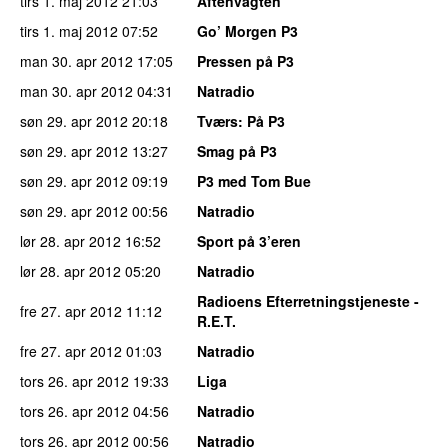
tirs 1. maj 2012
21:03
Aftenvagten
tirs 1. maj 2012
07:52
Go’ Morgen P3
man 30. apr 2012
17:05
Pressen på P3
man 30. apr 2012
04:31
Natradio
søn 29. apr 2012
20:18
Tværs
: På P3
søn 29. apr 2012
13:27
Smag på P3
søn 29. apr 2012
09:19
P3 med Tom Bue
søn 29. apr 2012
00:56
Natradio
lør 28. apr 2012
16:52
Sport på 3’eren
lør 28. apr 2012
05:20
Natradio
Radioens Efterretningstjeneste -
fre 27. apr 2012
11:12
R.E.T.
fre 27. apr 2012
01:03
Natradio
tors 26. apr 2012
19:33
Liga
tors 26. apr 2012
04:56
Natradio
tors 26. apr 2012
00:56
Natradio