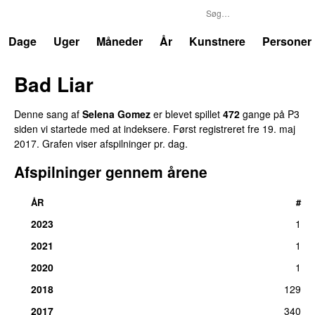
P3
Trends
Dage
Uger
Måneder
År
Kunstnere
Personer
Bad Liar
Denne sang af
Selena Gomez
er blevet spillet
472
gange på P3
siden vi startede med at indeksere. Først registreret
fre 19. maj
2017
. Grafen viser afspilninger pr. dag.
Afspilninger gennem årene
ÅR
#
2023
1
2021
1
2020
1
2018
129
2017
340