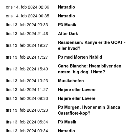
ons 14. feb 2024
02:36
Natradio
ons 14. feb 2024
00:35
Natradio
tirs 13. feb 2024
23:33
P3 Musik
tirs 13. feb 2024
21:46
After Dark
Residensen
: Kanye er the GOAT -
tirs 13. feb 2024
19:27
eller hvad?
tirs 13. feb 2024
17:27
P3 med Morten Nabild
Carte Blanche
: Hvem bliver den
tirs 13. feb 2024
15:49
næste ‘big dog’ i Nato?
tirs 13. feb 2024
13:23
Musikchefen
tirs 13. feb 2024
11:27
Højere eller Lavere
tirs 13. feb 2024
09:33
Højere eller Lavere
P3 Morgen
: Hvor er min Bianca
tirs 13. feb 2024
07:23
Castafiore-kop?
tirs 13. feb 2024
05:34
P3 Musik
tirs 13. feb 2024
03:34
Natradio