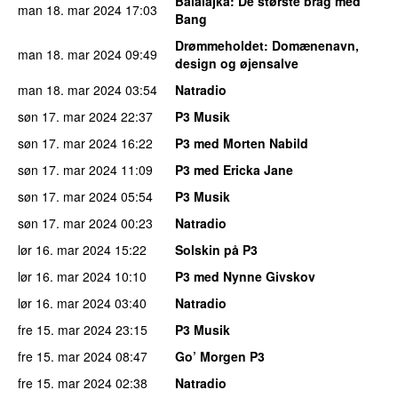
Balalajka
: De største brag med
man 18. mar 2024
17:03
Bang
Drømmeholdet
: Domænenavn,
man 18. mar 2024
09:49
design og øjensalve
man 18. mar 2024
03:54
Natradio
søn 17. mar 2024
22:37
P3 Musik
søn 17. mar 2024
16:22
P3 med Morten Nabild
søn 17. mar 2024
11:09
P3 med Ericka Jane
søn 17. mar 2024
05:54
P3 Musik
søn 17. mar 2024
00:23
Natradio
lør 16. mar 2024
15:22
Solskin på P3
lør 16. mar 2024
10:10
P3 med Nynne Givskov
lør 16. mar 2024
03:40
Natradio
fre 15. mar 2024
23:15
P3 Musik
fre 15. mar 2024
08:47
Go’ Morgen P3
fre 15. mar 2024
02:38
Natradio