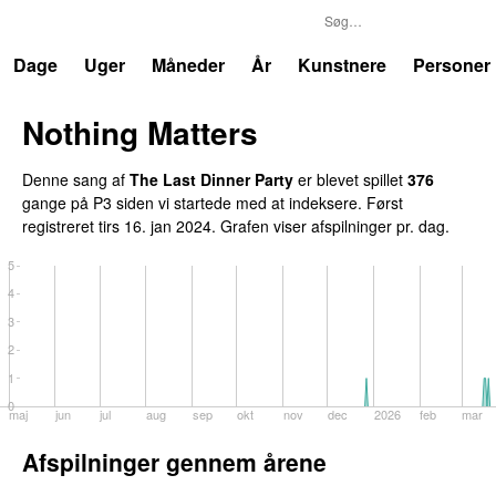
P3
Trends
Dage
Uger
Måneder
År
Kunstnere
Personer
Nothing Matters
UU
Denne sang af
The Last Dinner Party
er blevet spillet
376
gange på P3 siden vi startede med at indeksere. Først
registreret
tirs 16. jan 2024
. Grafen viser afspilninger pr. dag.
5
4
3
2
1
0
maj
jun
jul
aug
sep
okt
nov
dec
2026
feb
mar
Afspilninger gennem årene