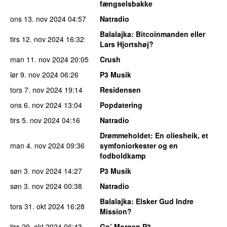
fængselsbakke
ons 13. nov 2024
04:57
Natradio
Balalajka
: Bitcoinmanden eller
tirs 12. nov 2024
16:32
Lars Hjortshøj?
man 11. nov 2024
20:05
Crush
lør 9. nov 2024
06:26
P3 Musik
tors 7. nov 2024
19:14
Residensen
ons 6. nov 2024
13:04
Popdatering
tirs 5. nov 2024
04:16
Natradio
Drømmeholdet
: En oliesheik, et
man 4. nov 2024
09:36
symfoniorkester og en
fodboldkamp
søn 3. nov 2024
14:27
P3 Musik
søn 3. nov 2024
00:38
Natradio
Balalajka
: Elsker Gud Indre
tors 31. okt 2024
16:28
Mission?
tirs 29. okt 2024
06:43
Go’ Morgen P3