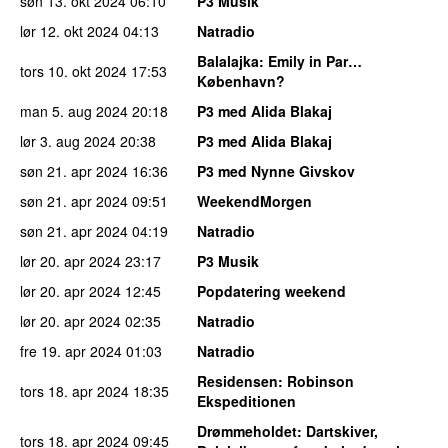
søn 13. okt 2024
06:10
P3 Musik
lør 12. okt 2024
04:13
Natradio
Balalajka
: Emily in Par…
tors 10. okt 2024
17:53
København?
man 5. aug 2024
20:18
P3 med Alida Blakaj
lør 3. aug 2024
20:38
P3 med Alida Blakaj
søn 21. apr 2024
16:36
P3 med Nynne Givskov
søn 21. apr 2024
09:51
WeekendMorgen
søn 21. apr 2024
04:19
Natradio
lør 20. apr 2024
23:17
P3 Musik
lør 20. apr 2024
12:45
Popdatering weekend
lør 20. apr 2024
02:35
Natradio
fre 19. apr 2024
01:03
Natradio
Residensen
: Robinson
tors 18. apr 2024
18:35
Ekspeditionen
Drømmeholdet
: Dartskiver,
tors 18. apr 2024
09:45