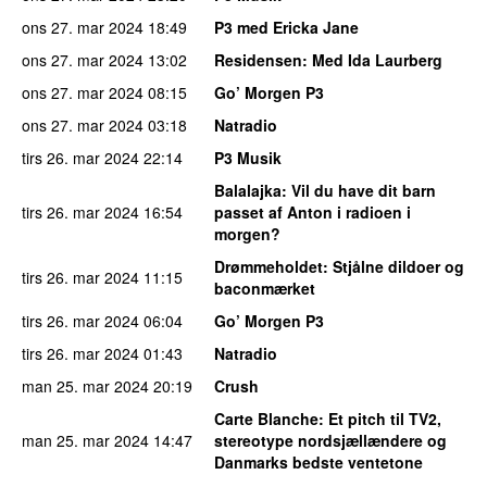
ons 27. mar 2024
18:49
P3 med Ericka Jane
ons 27. mar 2024
13:02
Residensen
: Med Ida Laurberg
ons 27. mar 2024
08:15
Go’ Morgen P3
ons 27. mar 2024
03:18
Natradio
tirs 26. mar 2024
22:14
P3 Musik
Balalajka
: Vil du have dit barn
tirs 26. mar 2024
16:54
passet af Anton i radioen i
morgen?
Drømmeholdet
: Stjålne dildoer og
tirs 26. mar 2024
11:15
baconmærket
tirs 26. mar 2024
06:04
Go’ Morgen P3
tirs 26. mar 2024
01:43
Natradio
man 25. mar 2024
20:19
Crush
Carte Blanche
: Et pitch til TV2,
man 25. mar 2024
14:47
stereotype nordsjællændere og
Danmarks bedste ventetone