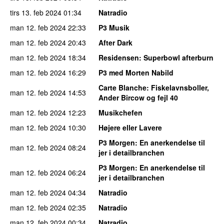
tirs 13. feb 2024
01:34
Natradio
man 12. feb 2024
22:33
P3 Musik
man 12. feb 2024
20:43
After Dark
man 12. feb 2024
18:34
Residensen
: Superbowl afterburn
man 12. feb 2024
16:29
P3 med Morten Nabild
Carte Blanche
: Fiskelavnsboller,
man 12. feb 2024
14:53
Ander Bircow og fejl 40
man 12. feb 2024
12:23
Musikchefen
man 12. feb 2024
10:30
Højere eller Lavere
P3 Morgen
: En anerkendelse til
man 12. feb 2024
08:24
jer i detailbranchen
P3 Morgen
: En anerkendelse til
man 12. feb 2024
06:24
jer i detailbranchen
man 12. feb 2024
04:34
Natradio
man 12. feb 2024
02:35
Natradio
man 12. feb 2024
00:34
Natradio