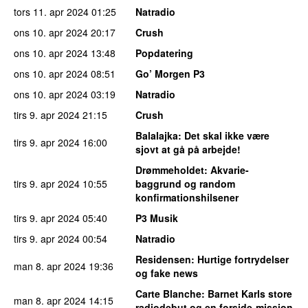
tors 11. apr 2024
01:25
Natradio
ons 10. apr 2024
20:17
Crush
ons 10. apr 2024
13:48
Popdatering
ons 10. apr 2024
08:51
Go’ Morgen P3
ons 10. apr 2024
03:19
Natradio
tirs 9. apr 2024
21:15
Crush
Balalajka
: Det skal ikke være
tirs 9. apr 2024
16:00
sjovt at gå på arbejde!
Drømmeholdet
: Akvarie-
tirs 9. apr 2024
10:55
baggrund og random
konfirmationshilsener
tirs 9. apr 2024
05:40
P3 Musik
tirs 9. apr 2024
00:54
Natradio
Residensen
: Hurtige fortrydelser
man 8. apr 2024
19:36
og fake news
Carte Blanche
: Barnet Karls store
man 8. apr 2024
14:15
radiodebut og en forside-mission