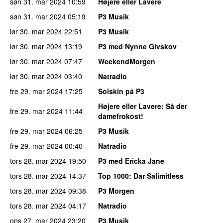
søn 31. mar 2024
10:59
Højere eller Lavere
søn 31. mar 2024
05:19
P3 Musik
lør 30. mar 2024
22:51
P3 Musik
lør 30. mar 2024
13:19
P3 med Nynne Givskov
lør 30. mar 2024
07:47
WeekendMorgen
lør 30. mar 2024
03:40
Natradio
fre 29. mar 2024
17:25
Solskin på P3
Højere eller Lavere
: Så der
fre 29. mar 2024
11:44
damefrokost!
fre 29. mar 2024
06:25
P3 Musik
fre 29. mar 2024
00:40
Natradio
tors 28. mar 2024
19:50
P3 med Ericka Jane
tors 28. mar 2024
14:37
Top 1000
: Dar Salimitless
tors 28. mar 2024
09:38
P3 Morgen
tors 28. mar 2024
04:17
Natradio
ons 27. mar 2024
23:20
P3 Musik