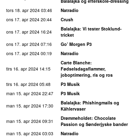
Balalajka og efterskole-dressing
tors 18. apr 2024
03:46
Natradio
ons 17. apr 2024
20:44
Crush
Balalajka
: Vi tester Stoklund-
ons 17. apr 2024
16:24
tricket
ons 17. apr 2024
07:16
Go’ Morgen P3
ons 17. apr 2024
00:19
Natradio
Carte Blanche
:
tirs 16. apr 2024
14:15
Fødselsdagsflammer,
joboptimering, ris og ros
tirs 16. apr 2024
05:48
P3 Musik
man 15. apr 2024
22:47
P3 Musik
Balalajka
: Phishingmails og
man 15. apr 2024
17:30
Kählervaser
Drømmeholdet
: Chocolate
man 15. apr 2024
09:31
Passion og Sønderjyske bander
man 15. apr 2024
03:03
Natradio