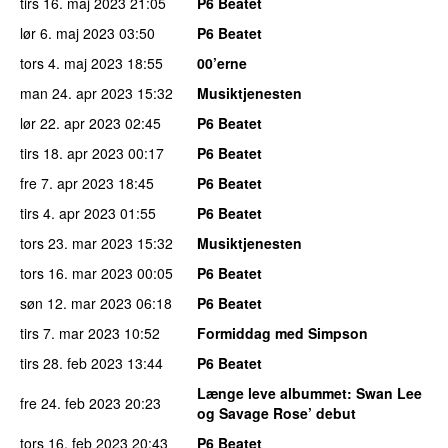
tirs 16. maj 2023
21:05
P6 Beatet
lør 6. maj 2023
03:50
P6 Beatet
tors 4. maj 2023
18:55
00’erne
man 24. apr 2023
15:32
Musiktjenesten
lør 22. apr 2023
02:45
P6 Beatet
tirs 18. apr 2023
00:17
P6 Beatet
fre 7. apr 2023
18:45
P6 Beatet
tirs 4. apr 2023
01:55
P6 Beatet
tors 23. mar 2023
15:32
Musiktjenesten
tors 16. mar 2023
00:05
P6 Beatet
søn 12. mar 2023
06:18
P6 Beatet
tirs 7. mar 2023
10:52
Formiddag med Simpson
tirs 28. feb 2023
13:44
P6 Beatet
Længe leve albummet
: Swan Lee
fre 24. feb 2023
20:23
og Savage Rose’ debut
tors 16. feb 2023
20:43
P6 Beatet