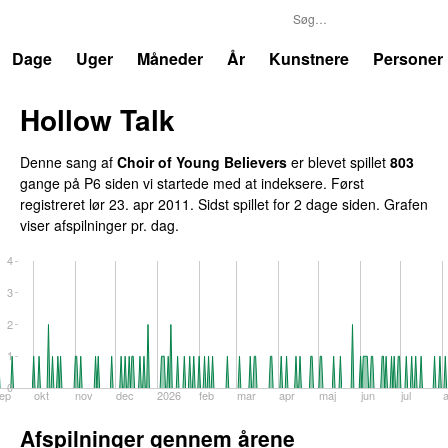
P6
Trends
Dage
Uger
Måneder
År
Kunstnere
Personer
Hollow Talk
Denne sang af
Choir of Young Believers
er blevet spillet
803
gange på P6 siden vi startede med at indeksere. Først
registreret
lør 23. apr 2011
. Sidst spillet
for 2 dage siden
. Grafen
viser afspilninger pr. dag.
4
3
2
1
0
ep
okt
nov
dec
2026
feb
mar
apr
maj
jun
jul
Afspilninger gennem årene