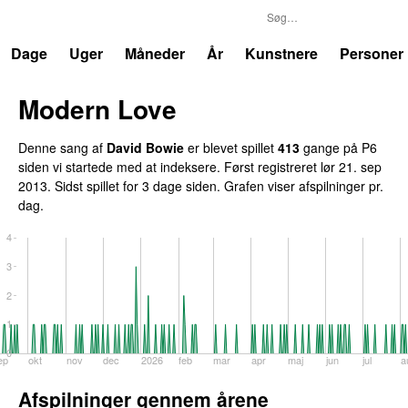
P6
Trends
Dage
Uger
Måneder
År
Kunstnere
Personer
Modern Love
Denne sang af
David Bowie
er blevet spillet
413
gange på P6
siden vi startede med at indeksere. Først registreret
lør 21. sep
2013
. Sidst spillet
for 3 dage siden
. Grafen viser afspilninger pr.
dag.
4
3
2
1
0
ep
okt
nov
dec
2026
feb
mar
apr
maj
jun
jul
a
Afspilninger gennem årene