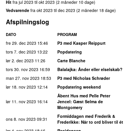
Hit
fra
jul 2023
til
okt 2023
(2 måneder 10 dage)
Vedvarende
fra
okt 2023
til
dec 2023
(2 måneder 18 dage)
Afspilningslog
DATO
PROGRAM
fre 29. dec 2023
15:46
P3 med Kasper Reippurt
tors 7. dec 2023
13:22
Popdatering
lør 2. dec 2023
11:26
Carte Blanche
tors 30. nov 2023
16:59
Balalajka
: Ånder eller elselskab?
man 27. nov 2023
18:53
P3 med Nicholas Schrøder
lør 18. nov 2023
12:14
Popdatering weekend
Åbent Hus med Pelle Peter
lør 11. nov 2023
16:14
Jencel
: Gæst Selma de
Montgomery
Formiddagen med Frederik &
ons 8. nov 2023
09:31
Frederikke
: Når to ord bliver til ét
lør 4. nov 2023
18:16
Residensen