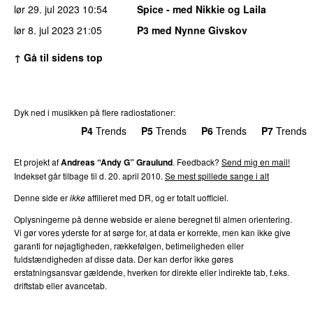
lør 29. jul 2023
10:54
Spice - med Nikkie og Laila
lør 8. jul 2023
21:05
P3 med Nynne Givskov
↑ Gå til sidens top
Dyk ned i musikken på flere radiostationer:
P3
Trends
P4
Trends
P5
Trends
P6
Trends
P7
Trends
Et projekt af
Andreas “Andy G” Graulund
. Feedback?
Send mig en mail!
Indekset går tilbage til d. 20. april 2010.
Se mest spillede sange i alt
Denne side er
ikke
affilieret med DR, og er totalt uofficiel.
Oplysningerne på denne webside er alene beregnet til almen orientering.
Vi gør vores yderste for at sørge for, at data er korrekte, men kan ikke give
garanti for nøjagtigheden, rækkefølgen, betimeligheden eller
fuldstændigheden af disse data. Der kan derfor ikke gøres
erstatningsansvar gældende, hverken for direkte eller indirekte tab, f.eks.
driftstab eller avancetab.