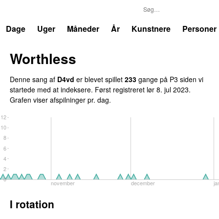
P3
Trends
Dage
Uger
Måneder
År
Kunstnere
Personer
Worthless
UU
Denne sang af
D4vd
er blevet spillet
233
gange på P3 siden vi
startede med at indeksere. Først registreret
lør 8. jul 2023
.
Grafen viser afspilninger pr. dag.
12
10
8
6
4
2
0
november
december
ja
I rotation