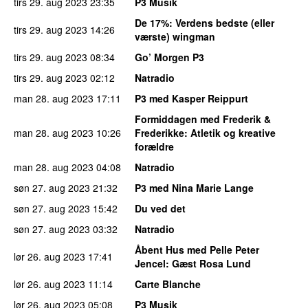
tirs 29. aug 2023
23:35
P3 Musik
De 17%
: Verdens bedste (eller
tirs 29. aug 2023
14:26
værste) wingman
tirs 29. aug 2023
08:34
Go’ Morgen P3
tirs 29. aug 2023
02:12
Natradio
man 28. aug 2023
17:11
P3 med Kasper Reippurt
Formiddagen med Frederik &
man 28. aug 2023
10:26
Frederikke
: Atletik og kreative
forældre
man 28. aug 2023
04:08
Natradio
søn 27. aug 2023
21:32
P3 med Nina Marie Lange
søn 27. aug 2023
15:42
Du ved det
søn 27. aug 2023
03:32
Natradio
Åbent Hus med Pelle Peter
lør 26. aug 2023
17:41
Jencel
: Gæst Rosa Lund
lør 26. aug 2023
11:14
Carte Blanche
lør 26. aug 2023
05:08
P3 Musik