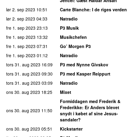
Jencel
: Gæst Haidar Ansari
lør 2. sep 2023
10:51
Carte Blanche
: I de riges verden
lør 2. sep 2023
04:33
Natradio
fre 1. sep 2023
23:13
P3 Musik
fre 1. sep 2023
13:32
Musikchefen
fre 1. sep 2023
07:31
Go’ Morgen P3
fre 1. sep 2023
01:12
Natradio
tors 31. aug 2023
16:09
P3 med Nynne Givskov
tors 31. aug 2023
09:30
P3 med Kasper Reippurt
tors 31. aug 2023
03:09
Natradio
ons 30. aug 2023
18:25
Mixet
Formiddagen med Frederik &
Frederikke
: Er Anders blevet
ons 30. aug 2023
11:50
snydt i købet af sine Jesus-
sandaler?
ons 30. aug 2023
05:51
Kickstarter