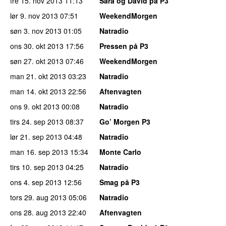
fre 15. nov 2013
11:13
Sara og David på P3
lør 9. nov 2013
07:51
WeekendMorgen
søn 3. nov 2013
01:05
Natradio
ons 30. okt 2013
17:56
Pressen på P3
søn 27. okt 2013
07:46
WeekendMorgen
man 21. okt 2013
03:23
Natradio
man 14. okt 2013
22:56
Aftenvagten
ons 9. okt 2013
00:08
Natradio
tirs 24. sep 2013
08:37
Go’ Morgen P3
lør 21. sep 2013
04:48
Natradio
man 16. sep 2013
15:34
Monte Carlo
tirs 10. sep 2013
04:25
Natradio
ons 4. sep 2013
12:56
Smag på P3
tors 29. aug 2013
05:06
Natradio
ons 28. aug 2013
22:40
Aftenvagten