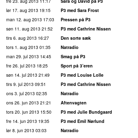
fre 23. aug 2013
11:17
Sara og David på P3
lør 17. aug 2013
19:15
P3 med Sara Frost
man 12. aug 2013
17:03
Pressen på P3
søn 11. aug 2013
21:52
P3 med Cathrine Nissen
tirs 6. aug 2013
16:27
Den sorte sæk
tors 1. aug 2013
01:35
Natradio
man 29. jul 2013
14:45
Smag på P3
fre 26. jul 2013
18:25
Sport på 3’eren
søn 14. jul 2013
21:49
P3 med Louise Lolle
tirs 9. jul 2013
09:51
P3 med Cathrine Nissen
ons 3. jul 2013
02:35
Natradio
ons 26. jun 2013
21:21
Aftenvagten
tors 20. jun 2013
15:50
P3 med Julie Bundgaard
fre 14. jun 2013
19:35
P3 med Emil Nørlund
lør 8. jun 2013
03:03
Natradio