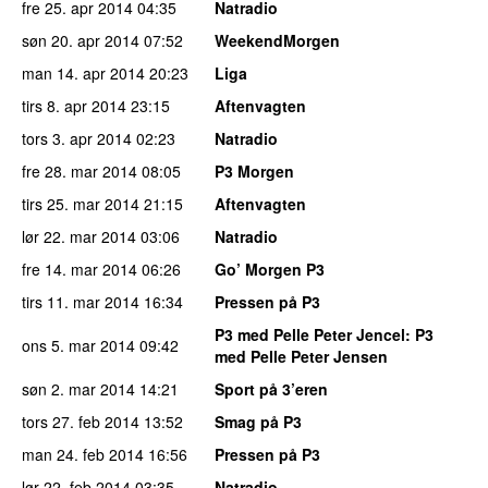
fre 25. apr 2014
04:35
Natradio
søn 20. apr 2014
07:52
WeekendMorgen
man 14. apr 2014
20:23
Liga
tirs 8. apr 2014
23:15
Aftenvagten
tors 3. apr 2014
02:23
Natradio
fre 28. mar 2014
08:05
P3 Morgen
tirs 25. mar 2014
21:15
Aftenvagten
lør 22. mar 2014
03:06
Natradio
fre 14. mar 2014
06:26
Go’ Morgen P3
tirs 11. mar 2014
16:34
Pressen på P3
P3 med Pelle Peter Jencel
: P3
ons 5. mar 2014
09:42
med Pelle Peter Jensen
søn 2. mar 2014
14:21
Sport på 3’eren
tors 27. feb 2014
13:52
Smag på P3
man 24. feb 2014
16:56
Pressen på P3
lør 22. feb 2014
03:35
Natradio