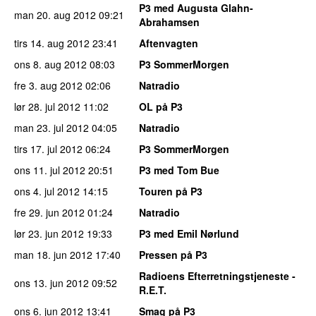
P3 med Augusta Glahn-
man 20. aug 2012
09:21
Abrahamsen
tirs 14. aug 2012
23:41
Aftenvagten
ons 8. aug 2012
08:03
P3 SommerMorgen
fre 3. aug 2012
02:06
Natradio
lør 28. jul 2012
11:02
OL på P3
man 23. jul 2012
04:05
Natradio
tirs 17. jul 2012
06:24
P3 SommerMorgen
ons 11. jul 2012
20:51
P3 med Tom Bue
ons 4. jul 2012
14:15
Touren på P3
fre 29. jun 2012
01:24
Natradio
lør 23. jun 2012
19:33
P3 med Emil Nørlund
man 18. jun 2012
17:40
Pressen på P3
Radioens Efterretningstjeneste -
ons 13. jun 2012
09:52
R.E.T.
ons 6. jun 2012
13:41
Smag på P3