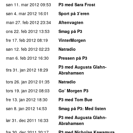
søn 11. mar 2012
09:53
P3 med Sara Frost
søn 4. mar 2012
16:01
Sport på 3’eren
man 27. feb 2012
23:34
Aftenvagten
ons 22. feb 2012
13:53
Smag på P3
fre 17. feb 2012
08:19
VinterMorgen
søn 12. feb 2012
02:23
Natradio
man 6. feb 2012
16:30
Pressen på P3
P3 med Augusta Glahn-
tirs 31. jan 2012
18:29
Abrahamsen
tors 26. jan 2012
01:35
Natradio
tors 19. jan 2012
08:03
Go’ Morgen P3
fre 13. jan 2012
18:30
P3 med Tom Bue
søn 8. jan 2012
14:53
Smag på P3
: Med listen
P3 med Augusta Glahn-
lør 31. dec 2011
16:33
Abrahamsen
fre 30. dec 2011
20:17
P3 med Nicholas Kawamura