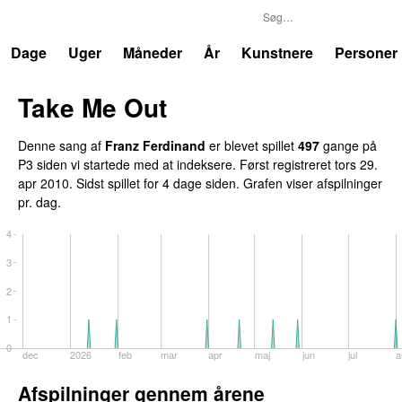
P3
Trends
Dage
Uger
Måneder
År
Kunstnere
Personer
Take Me Out
UU
Denne sang af
Franz Ferdinand
er blevet spillet
497
gange på
P3 siden vi startede med at indeksere. Først registreret
tors 29.
apr 2010
. Sidst spillet
for 4 dage siden
. Grafen viser afspilninger
pr. dag.
4
3
2
1
0
dec
2026
feb
mar
apr
maj
jun
jul
a
Afspilninger gennem årene