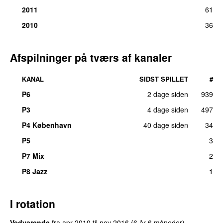
2011
61
2010
36
Afspilninger på tværs af kanaler
KANAL
SIDST SPILLET
#
P6
2 dage siden
939
P3
4 dage siden
497
UU
P4 København
40 dage siden
34
P5
3
P7 Mix
2
P8 Jazz
1
I rotation
Vedvarende
fra
apr 2010
til
nov 2016
(6 år 6 måneder)