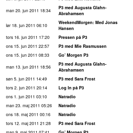
P3 med Augusta Glahn-
man 20. jun 2011
18:34
Abrahamsen
WeekendMorgen
: Med Jonas
lør 18. jun 2011
06:10
Hansen
tors 16. jun 2011
17:20
Pressen på P3
ons 15. jun 2011
22:57
P3 med Mie Rasmussen
ons 15. jun 2011
08:33
Go’ Morgen P3
P3 med Augusta Glahn-
man 13. jun 2011
18:56
Abrahamsen
søn 5. jun 2011
14:49
P3 med Sara Frost
tors 2. jun 2011
20:14
Log In på P3
ons 1. jun 2011
03:10
Natradio
man 23. maj 2011
05:26
Natradio
ons 18. maj 2011
00:16
Natradio
tors 12. maj 2011
21:28
P3 med Sara Frost
man 9. maj 2011
07:41
Go’ Morgen P3