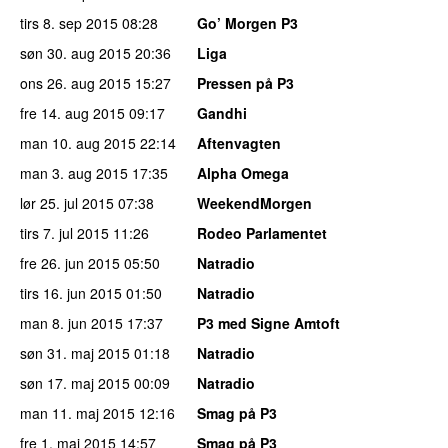
tirs 8. sep 2015
08:28
Go’ Morgen P3
søn 30. aug 2015
20:36
Liga
ons 26. aug 2015
15:27
Pressen på P3
fre 14. aug 2015
09:17
Gandhi
man 10. aug 2015
22:14
Aftenvagten
man 3. aug 2015
17:35
Alpha Omega
lør 25. jul 2015
07:38
WeekendMorgen
tirs 7. jul 2015
11:26
Rodeo Parlamentet
fre 26. jun 2015
05:50
Natradio
tirs 16. jun 2015
01:50
Natradio
man 8. jun 2015
17:37
P3 med Signe Amtoft
søn 31. maj 2015
01:18
Natradio
søn 17. maj 2015
00:09
Natradio
man 11. maj 2015
12:16
Smag på P3
fre 1. maj 2015
14:57
Smag på P3