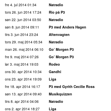
fre 4. jul 2014
01:34
Natradio
tors 26. jun 2014
17:24
Rio på P3
søn 22. jun 2014
03:50
Natradio
søn 8. jun 2014
09:11
P3 med Anders Hagen
tirs 3. jun 2014
23:24
Aftenvagten
tors 29. maj 2014
05:34
Natradio
man 26. maj 2014
06:10
Go’ Morgen P3
fre 9. maj 2014
07:26
Go’ Morgen P3
lør 3. maj 2014
19:03
Rodeo
ons 30. apr 2014
10:34
Gandhi
ons 23. apr 2014
19:09
Liga
fre 18. apr 2014
16:17
P3 med Gyrith Cecilie Ross
søn 13. apr 2014
09:40
Musikquizzen
tirs 8. apr 2014
04:06
Natradio
ons 2. apr 2014
18:27
Liga