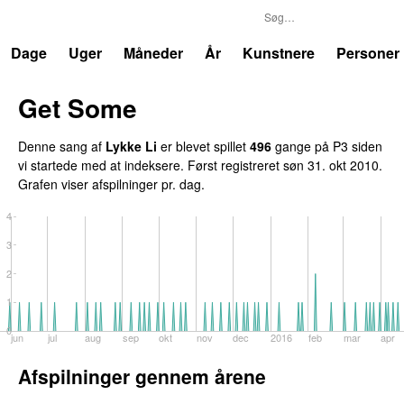
P3
Trends
Dage
Uger
Måneder
År
Kunstnere
Personer
Get Some
UU
Denne sang af
Lykke Li
er blevet spillet
496
gange på P3 siden
vi startede med at indeksere. Først registreret
søn 31. okt 2010
.
Grafen viser afspilninger pr. dag.
4
3
2
1
0
jun
jul
aug
sep
okt
nov
dec
2016
feb
mar
apr
Afspilninger gennem årene