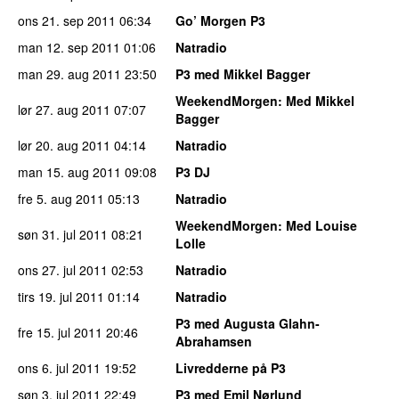
ons 21. sep 2011
06:34
Go’ Morgen P3
man 12. sep 2011
01:06
Natradio
man 29. aug 2011
23:50
P3 med Mikkel Bagger
WeekendMorgen
: Med Mikkel
lør 27. aug 2011
07:07
Bagger
lør 20. aug 2011
04:14
Natradio
man 15. aug 2011
09:08
P3 DJ
fre 5. aug 2011
05:13
Natradio
WeekendMorgen
: Med Louise
søn 31. jul 2011
08:21
Lolle
ons 27. jul 2011
02:53
Natradio
tirs 19. jul 2011
01:14
Natradio
P3 med Augusta Glahn-
fre 15. jul 2011
20:46
Abrahamsen
ons 6. jul 2011
19:52
Livredderne på P3
søn 3. jul 2011
22:49
P3 med Emil Nørlund