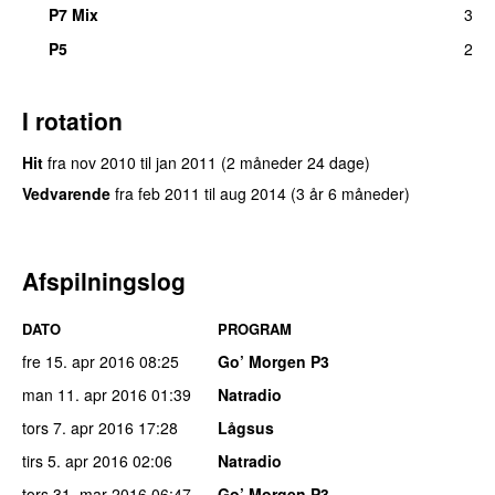
P7 Mix
3
P5
2
I rotation
Hit
fra
nov 2010
til
jan 2011
(2 måneder 24 dage)
Vedvarende
fra
feb 2011
til
aug 2014
(3 år 6 måneder)
Afspilningslog
DATO
PROGRAM
fre 15. apr 2016
08:25
Go’ Morgen P3
man 11. apr 2016
01:39
Natradio
tors 7. apr 2016
17:28
Lågsus
tirs 5. apr 2016
02:06
Natradio
tors 31. mar 2016
06:47
Go’ Morgen P3