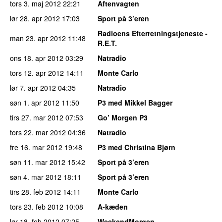
tors 3. maj 2012
22:21
Aftenvagten
lør 28. apr 2012
17:03
Sport på 3’eren
Radioens Efterretningstjeneste -
man 23. apr 2012
11:48
R.E.T.
ons 18. apr 2012
03:29
Natradio
tors 12. apr 2012
14:11
Monte Carlo
lør 7. apr 2012
04:35
Natradio
søn 1. apr 2012
11:50
P3 med Mikkel Bagger
tirs 27. mar 2012
07:53
Go’ Morgen P3
tors 22. mar 2012
04:36
Natradio
fre 16. mar 2012
19:48
P3 med Christina Bjørn
søn 11. mar 2012
15:42
Sport på 3’eren
søn 4. mar 2012
18:11
Sport på 3’eren
tirs 28. feb 2012
14:11
Monte Carlo
tors 23. feb 2012
10:08
A-kæden
lør 18. feb 2012
07:25
WeekendMorgen