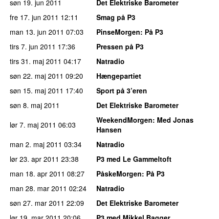
søn 19. jun 2011
Det Elektriske Barometer
fre 17. jun 2011
12:11
Smag på P3
man 13. jun 2011
07:03
PinseMorgen
: På P3
tirs 7. jun 2011
17:36
Pressen på P3
tirs 31. maj 2011
04:17
Natradio
søn 22. maj 2011
09:20
Hængepartiet
søn 15. maj 2011
17:40
Sport på 3’eren
søn 8. maj 2011
Det Elektriske Barometer
WeekendMorgen
: Med Jonas
lør 7. maj 2011
06:03
Hansen
man 2. maj 2011
03:34
Natradio
lør 23. apr 2011
23:38
P3 med Le Gammeltoft
man 18. apr 2011
08:27
PåskeMorgen
: På P3
man 28. mar 2011
02:24
Natradio
søn 27. mar 2011
22:09
Det Elektriske Barometer
lør 19. mar 2011
20:06
P3 med Mikkel Bagger