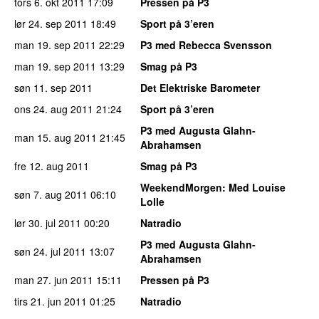
tors 6. okt 2011
17:09
Pressen på P3
lør 24. sep 2011
18:49
Sport på 3’eren
man 19. sep 2011
22:29
P3 med Rebecca Svensson
man 19. sep 2011
13:29
Smag på P3
søn 11. sep 2011
Det Elektriske Barometer
ons 24. aug 2011
21:24
Sport på 3’eren
P3 med Augusta Glahn-
man 15. aug 2011
21:45
Abrahamsen
fre 12. aug 2011
Smag på P3
WeekendMorgen
: Med Louise
søn 7. aug 2011
06:10
Lolle
lør 30. jul 2011
00:20
Natradio
P3 med Augusta Glahn-
søn 24. jul 2011
13:07
Abrahamsen
man 27. jun 2011
15:11
Pressen på P3
tirs 21. jun 2011
01:25
Natradio