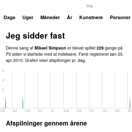
P3
Trends
Dage
Uger
Måneder
År
Kunstnere
Personer
Jeg sidder fast
UU
Denne sang af
Mikael Simpson
er blevet spillet
229
gange på
P3 siden vi startede med at indeksere. Først registreret
søn 25.
apr 2010
. Grafen viser afspilninger pr. dag.
4
3
2
1
0
mar
apr
maj
jun
jul
aug
sep
okt
nov
dec
20
Afspilninger gennem årene