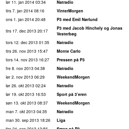
lør 11. jan 2014
03:34
Natradio
tirs 7. jan 2014
08:16
VinterMorgen
ons 1. jan 2014
20:48
P3 med Emil Nørlund
P3 med Jacob Hinchely og Jonas
tirs 17. dec 2013
20:17
Vesterbøg
tors 12. dec 2013
01:35
Natradio
tirs 26. nov 2013
15:47
Monte Carlo
tors 14. nov 2013
16:27
Pressen på P3
fre 8. nov 2013
04:38
Natradio
lør 2. nov 2013
06:29
WeekendMorgen
lør 26. okt 2013
02:24
Natradio
lør 19. okt 2013
16:53
Sport på 3’eren
søn 13. okt 2013
08:37
WeekendMorgen
man 7. okt 2013
04:35
Natradio
man 30. sep 2013
18:26
Liga
tirs 24. sep 2013
13:56
Smag på P3