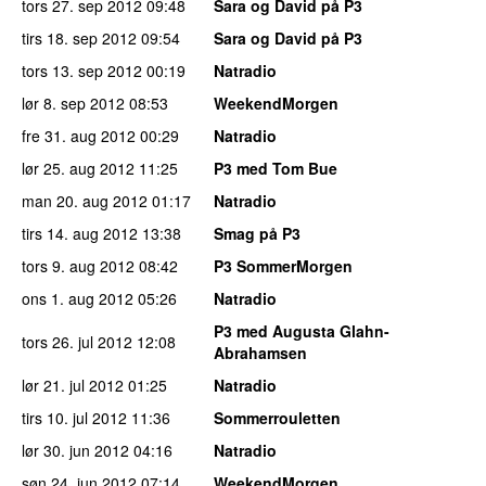
tors 27. sep 2012
09:48
Sara og David på P3
tirs 18. sep 2012
09:54
Sara og David på P3
tors 13. sep 2012
00:19
Natradio
lør 8. sep 2012
08:53
WeekendMorgen
fre 31. aug 2012
00:29
Natradio
lør 25. aug 2012
11:25
P3 med Tom Bue
man 20. aug 2012
01:17
Natradio
tirs 14. aug 2012
13:38
Smag på P3
tors 9. aug 2012
08:42
P3 SommerMorgen
ons 1. aug 2012
05:26
Natradio
P3 med Augusta Glahn-
tors 26. jul 2012
12:08
Abrahamsen
lør 21. jul 2012
01:25
Natradio
tirs 10. jul 2012
11:36
Sommerrouletten
lør 30. jun 2012
04:16
Natradio
søn 24. jun 2012
07:14
WeekendMorgen