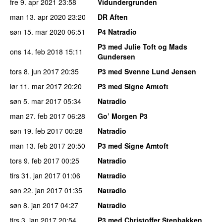
fre 9. apr 2021
23:58
Vidundergrunden
man 13. apr 2020
23:20
DR Aften
søn 15. mar 2020
06:51
P4 Natradio
P3 med Julie Toft og Mads
ons 14. feb 2018
15:11
Gundersen
tors 8. jun 2017
20:35
P3 med Svenne Lund Jensen
lør 11. mar 2017
20:20
P3 med Signe Amtoft
søn 5. mar 2017
05:34
Natradio
man 27. feb 2017
06:28
Go’ Morgen P3
søn 19. feb 2017
00:28
Natradio
man 13. feb 2017
20:50
P3 med Signe Amtoft
tors 9. feb 2017
00:25
Natradio
tirs 31. jan 2017
01:06
Natradio
søn 22. jan 2017
01:35
Natradio
søn 8. jan 2017
04:27
Natradio
tirs 3. jan 2017
20:54
P3 med Christoffer Stenbakken