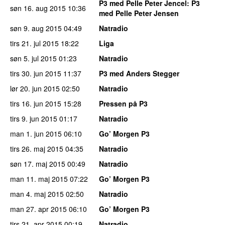
P3 med Pelle Peter Jencel
: P3
søn 16. aug 2015
10:36
med Pelle Peter Jensen
søn 9. aug 2015
04:49
Natradio
tirs 21. jul 2015
18:22
Liga
søn 5. jul 2015
01:23
Natradio
tirs 30. jun 2015
11:37
P3 med Anders Stegger
lør 20. jun 2015
02:50
Natradio
tirs 16. jun 2015
15:28
Pressen på P3
tirs 9. jun 2015
01:17
Natradio
man 1. jun 2015
06:10
Go’ Morgen P3
tirs 26. maj 2015
04:35
Natradio
søn 17. maj 2015
00:49
Natradio
man 11. maj 2015
07:22
Go’ Morgen P3
man 4. maj 2015
02:50
Natradio
man 27. apr 2015
06:10
Go’ Morgen P3
tirs 21. apr 2015
00:19
Natradio