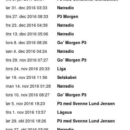
lør 31. dec 2016
03:33
Natradio
tirs 27. dec 2016
08:33
P3 Morgen
fre 23. dec 2016
04:39
Natradio
tirs 13. dec 2016
05:06
Natradio
tors 8. dec 2016
08:26
Go’ Morgen P3
søn 4. dec 2016
04:24
Natradio
tirs 29. nov 2016
07:27
Go’ Morgen P3
tors 24. nov 2016
20:33
Liga
lør 19. nov 2016
11:56
Selskabet
man 14. nov 2016
01:28
Natradio
tors 10. nov 2016
08:27
Go’ Morgen P3
lør 5. nov 2016
18:23
P3 med Svenne Lund Jensen
tirs 1. nov 2016
13:57
Lågsus
lør 29. okt 2016
18:26
P3 med Svenne Lund Jensen
tors 27. okt 2016
03:06
Natradio