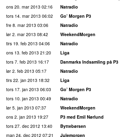
ons 20. mar 2013
02:16
Natradio
tors 14. mar 2013
06:02
Go’ Morgen P3
fre 8. mar 2013
03:06
Natradio
lør 2. mar 2013
08:42
WeekendMorgen
tirs 19. feb 2013
04:06
Natradio
ons 13. feb 2013
21:20
Liga
tors 7. feb 2013
16:17
Danmarks Indsamling på P3
lør 2. feb 2013
05:17
Natradio
tirs 22. jan 2013
18:32
Liga
tors 17. jan 2013
06:03
Go’ Morgen P3
tors 10. jan 2013
00:49
Natradio
lør 5. jan 2013
07:37
WeekendMorgen
ons 2. jan 2013
19:27
P3 med Emil Nørlund
tors 27. dec 2012
13:40
Byttebørsen
man 24. dec 2012
07:21
Julemorgen