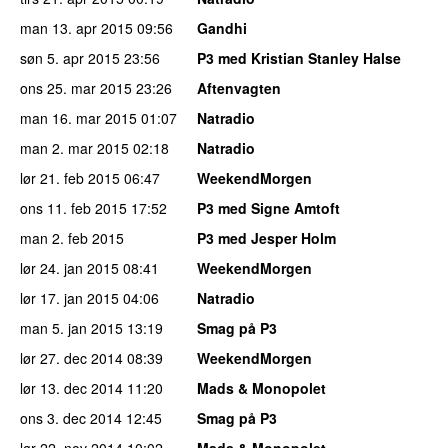
man 13. apr 2015
09:56
Gandhi
søn 5. apr 2015
23:56
P3 med Kristian Stanley Halse
ons 25. mar 2015
23:26
Aftenvagten
man 16. mar 2015
01:07
Natradio
man 2. mar 2015
02:18
Natradio
lør 21. feb 2015
06:47
WeekendMorgen
ons 11. feb 2015
17:52
P3 med Signe Amtoft
man 2. feb 2015
P3 med Jesper Holm
lør 24. jan 2015
08:41
WeekendMorgen
lør 17. jan 2015
04:06
Natradio
man 5. jan 2015
13:19
Smag på P3
lør 27. dec 2014
08:39
WeekendMorgen
lør 13. dec 2014
11:20
Mads & Monopolet
ons 3. dec 2014
12:45
Smag på P3
lør 22. nov 2014
10:02
Mads & Monopolet