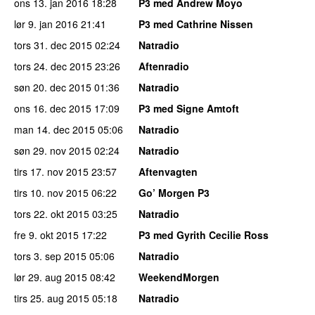
ons 13. jan 2016
18:28
P3 med Andrew Moyo
lør 9. jan 2016
21:41
P3 med Cathrine Nissen
tors 31. dec 2015
02:24
Natradio
tors 24. dec 2015
23:26
Aftenradio
søn 20. dec 2015
01:36
Natradio
ons 16. dec 2015
17:09
P3 med Signe Amtoft
man 14. dec 2015
05:06
Natradio
søn 29. nov 2015
02:24
Natradio
tirs 17. nov 2015
23:57
Aftenvagten
tirs 10. nov 2015
06:22
Go’ Morgen P3
tors 22. okt 2015
03:25
Natradio
fre 9. okt 2015
17:22
P3 med Gyrith Cecilie Ross
tors 3. sep 2015
05:06
Natradio
lør 29. aug 2015
08:42
WeekendMorgen
tirs 25. aug 2015
05:18
Natradio