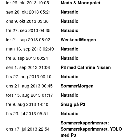
lør 26. okt 2013
10:05
Mads & Monopolet
søn 20. okt 2013
05:21
Natradio
ons 9. okt 2013
03:36
Natradio
fre 27. sep 2013
04:35
Natradio
lør 21. sep 2013
08:02
WeekendMorgen
man 16. sep 2013
02:49
Natradio
fre 6. sep 2013
00:24
Natradio
søn 1. sep 2013
21:06
P3 med Cathrine Nissen
tirs 27. aug 2013
00:10
Natradio
ons 21. aug 2013
06:45
SommerMorgen
tors 15. aug 2013
01:17
Natradio
fre 9. aug 2013
14:40
Smag på P3
tirs 23. jul 2013
05:51
Natradio
Sommereksperimentet
:
ons 17. jul 2013
22:54
Sommereksperimentet. YOLO
med P3