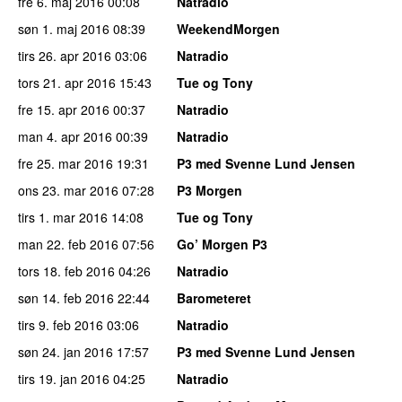
fre 6. maj 2016
00:08
Natradio
søn 1. maj 2016
08:39
WeekendMorgen
tirs 26. apr 2016
03:06
Natradio
tors 21. apr 2016
15:43
Tue og Tony
fre 15. apr 2016
00:37
Natradio
man 4. apr 2016
00:39
Natradio
fre 25. mar 2016
19:31
P3 med Svenne Lund Jensen
ons 23. mar 2016
07:28
P3 Morgen
tirs 1. mar 2016
14:08
Tue og Tony
man 22. feb 2016
07:56
Go’ Morgen P3
tors 18. feb 2016
04:26
Natradio
søn 14. feb 2016
22:44
Barometeret
tirs 9. feb 2016
03:06
Natradio
søn 24. jan 2016
17:57
P3 med Svenne Lund Jensen
tirs 19. jan 2016
04:25
Natradio