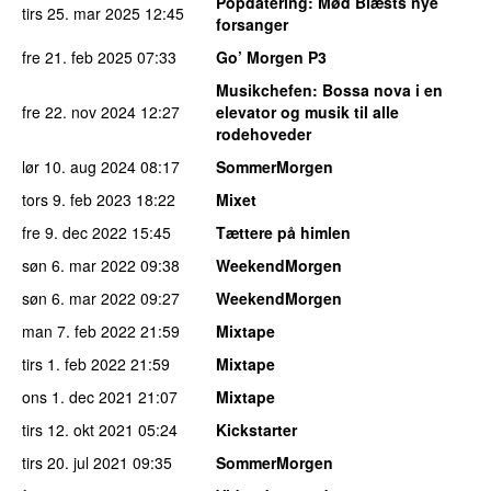
Popdatering
: Mød Blæsts nye
tirs 25. mar 2025
12:45
forsanger
fre 21. feb 2025
07:33
Go’ Morgen P3
Musikchefen
: Bossa nova i en
fre 22. nov 2024
12:27
elevator og musik til alle
rodehoveder
lør 10. aug 2024
08:17
SommerMorgen
tors 9. feb 2023
18:22
Mixet
fre 9. dec 2022
15:45
Tættere på himlen
søn 6. mar 2022
09:38
WeekendMorgen
søn 6. mar 2022
09:27
WeekendMorgen
man 7. feb 2022
21:59
Mixtape
tirs 1. feb 2022
21:59
Mixtape
ons 1. dec 2021
21:07
Mixtape
tirs 12. okt 2021
05:24
Kickstarter
tirs 20. jul 2021
09:35
SommerMorgen