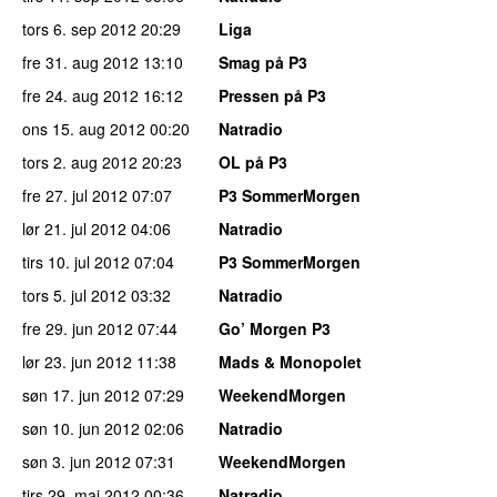
tors 6. sep 2012
20:29
Liga
fre 31. aug 2012
13:10
Smag på P3
fre 24. aug 2012
16:12
Pressen på P3
ons 15. aug 2012
00:20
Natradio
tors 2. aug 2012
20:23
OL på P3
fre 27. jul 2012
07:07
P3 SommerMorgen
lør 21. jul 2012
04:06
Natradio
tirs 10. jul 2012
07:04
P3 SommerMorgen
tors 5. jul 2012
03:32
Natradio
fre 29. jun 2012
07:44
Go’ Morgen P3
lør 23. jun 2012
11:38
Mads & Monopolet
søn 17. jun 2012
07:29
WeekendMorgen
søn 10. jun 2012
02:06
Natradio
søn 3. jun 2012
07:31
WeekendMorgen
tirs 29. maj 2012
00:36
Natradio