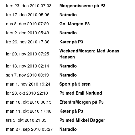
tors 23. dec 2010
07:03
Morgennisserne på P3
fre 17. dec 2010
05:06
Natradio
ons 8. dec 2010
07:20
Go’ Morgen P3
tors 2. dec 2010
05:49
Natradio
fre 26. nov 2010
17:36
Køter på P3
WeekendMorgen
: Med Jonas
lør 20. nov 2010
07:25
Hansen
lør 13. nov 2010
02:14
Natradio
søn 7. nov 2010
00:19
Natradio
man 1. nov 2010
19:24
Sport på 3’eren
lør 23. okt 2010
22:10
P3 med Emil Nørlund
man 18. okt 2010
06:15
EfterårsMorgen på P3
man 11. okt 2010
17:48
Køter på P3
tirs 5. okt 2010
21:35
P3 med Mikkel Bagger
man 27. sep 2010
05:27
Natradio