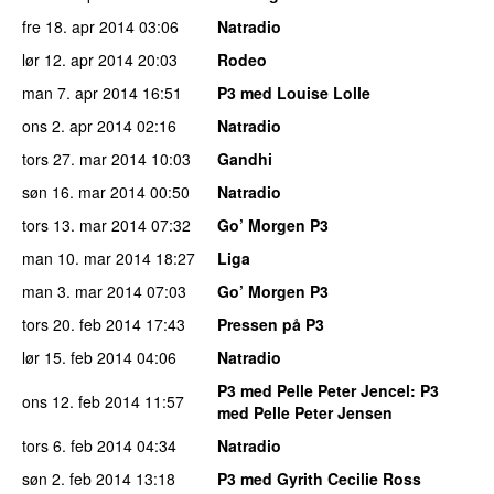
fre 18. apr 2014
03:06
Natradio
lør 12. apr 2014
20:03
Rodeo
man 7. apr 2014
16:51
P3 med Louise Lolle
ons 2. apr 2014
02:16
Natradio
tors 27. mar 2014
10:03
Gandhi
søn 16. mar 2014
00:50
Natradio
tors 13. mar 2014
07:32
Go’ Morgen P3
man 10. mar 2014
18:27
Liga
man 3. mar 2014
07:03
Go’ Morgen P3
tors 20. feb 2014
17:43
Pressen på P3
lør 15. feb 2014
04:06
Natradio
P3 med Pelle Peter Jencel
: P3
ons 12. feb 2014
11:57
med Pelle Peter Jensen
tors 6. feb 2014
04:34
Natradio
søn 2. feb 2014
13:18
P3 med Gyrith Cecilie Ross