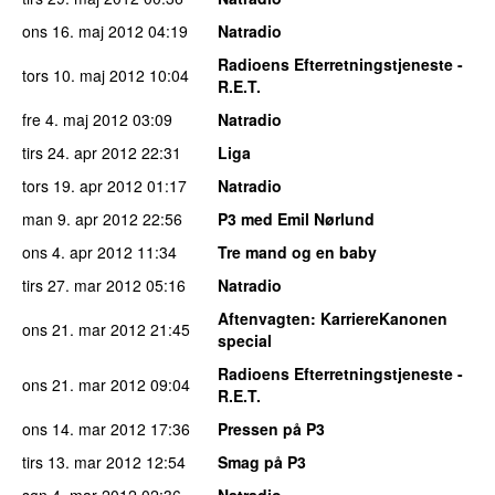
ons 16. maj 2012
04:19
Natradio
Radioens Efterretningstjeneste -
tors 10. maj 2012
10:04
R.E.T.
fre 4. maj 2012
03:09
Natradio
tirs 24. apr 2012
22:31
Liga
tors 19. apr 2012
01:17
Natradio
man 9. apr 2012
22:56
P3 med Emil Nørlund
ons 4. apr 2012
11:34
Tre mand og en baby
tirs 27. mar 2012
05:16
Natradio
Aftenvagten
: KarriereKanonen
ons 21. mar 2012
21:45
special
Radioens Efterretningstjeneste -
ons 21. mar 2012
09:04
R.E.T.
ons 14. mar 2012
17:36
Pressen på P3
tirs 13. mar 2012
12:54
Smag på P3
søn 4. mar 2012
02:36
Natradio