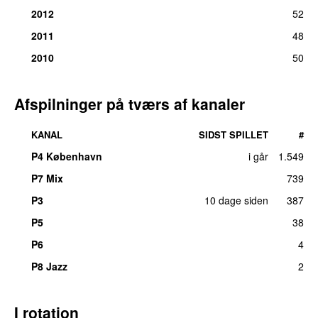
2012
52
2011
48
2010
50
Afspilninger på tværs af kanaler
KANAL
SIDST SPILLET
#
P4 København
i går
1.549
P7 Mix
739
P3
10 dage siden
387
UU
P5
38
P6
4
P8 Jazz
2
I rotation