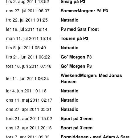
tirs 2. aug 2011
13:52
Smag på P3
ons 27. jul 2011
06:07
SommerMorgen
: På P3
fre 22. jul 2011
01:25
Natradio
lør 16. jul 2011
19:14
P3 med Sara Frost
man 11. jul 2011
15:14
Touren på P3
tirs 5. jul 2011
05:49
Natradio
tirs 21. jun 2011
06:22
Go’ Morgen P3
tors 16. jun 2011
07:46
Go’ Morgen P3
WeekendMorgen
: Med Jonas
lør 11. jun 2011
06:24
Hansen
lør 4. jun 2011
01:18
Natradio
ons 11. maj 2011
02:17
Natradio
ons 27. apr 2011
05:21
Natradio
tors 21. apr 2011
15:02
Sport på 3’eren
ons 13. apr 2011
20:16
Sport på 3’eren
tors 7. apr 2011
09:03
Formiddagen - med Adam & Sara