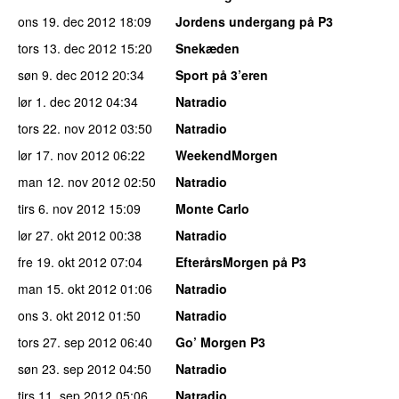
ons 19. dec 2012
18:09
Jordens undergang på P3
tors 13. dec 2012
15:20
Snekæden
søn 9. dec 2012
20:34
Sport på 3’eren
lør 1. dec 2012
04:34
Natradio
tors 22. nov 2012
03:50
Natradio
lør 17. nov 2012
06:22
WeekendMorgen
man 12. nov 2012
02:50
Natradio
tirs 6. nov 2012
15:09
Monte Carlo
lør 27. okt 2012
00:38
Natradio
fre 19. okt 2012
07:04
EfterårsMorgen på P3
man 15. okt 2012
01:06
Natradio
ons 3. okt 2012
01:50
Natradio
tors 27. sep 2012
06:40
Go’ Morgen P3
søn 23. sep 2012
04:50
Natradio
tirs 11. sep 2012
05:06
Natradio