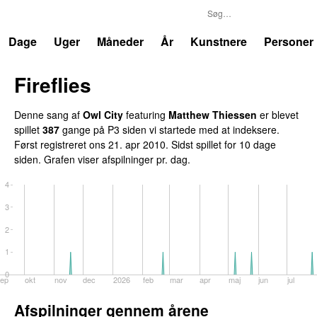
P3
Trends
Dage
Uger
Måneder
År
Kunstnere
Personer
Fireflies
UU
Denne sang af
Owl City
featuring
Matthew Thiessen
er blevet
spillet
387
gange på P3 siden vi startede med at indeksere.
Først registreret
ons 21. apr 2010
. Sidst spillet
for 10 dage
siden
. Grafen viser afspilninger pr. dag.
4
3
2
1
0
ep
okt
nov
dec
2026
feb
mar
apr
maj
jun
jul
Afspilninger gennem årene