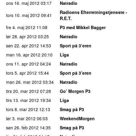
ons 16. maj 2012
03:17
Natradio
Radioens Efterretningstjeneste -
tors 10. maj 2012
09:41
R.E.T.
fre 4. maj 2012
11:08
P3 med Mikkel Bagger
lør 28. apr 2012
03:25
Natradio
søn 22. apr 2012
14:53
Sport på 3’eren
man 16. apr 2012
20:10
Liga
ons 11. apr 2012
04:24
Natradio
tors 5. apr 2012
15:44
Sport på 3’eren
man 26. mar 2012
03:34
Natradio
tirs 20. mar 2012
07:28
Go’ Morgen P3
tirs 13. mar 2012
19:34
Liga
tors 8. mar 2012
12:13
Smag på P3
lør 3. mar 2012
06:03
WeekendMorgen
søn 26. feb 2012
14:35
Smag på P3