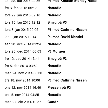
søn 22. feb 2015
22:36
P3 med Kristian Stanley Halse
fre 6. feb 2015
05:17
Natradio
tors 22. jan 2015
02:16
Natradio
tors 15. jan 2015
12:12
Smag på P3
tors 8. jan 2015
20:05
P3 med Cathrine Nissen
lør 3. jan 2015
13:14
P3 med David Mandel
søn 28. dec 2014
01:24
Natradio
tors 25. dec 2014
06:03
P3 Morgen
fre 12. dec 2014
13:44
Smag på P3
fre 5. dec 2014
03:50
Natradio
man 24. nov 2014
00:30
Natradio
tirs 18. nov 2014
10:06
P3 med Cathrine Nissen
ons 12. nov 2014
16:46
Pressen på P3
ons 5. nov 2014
04:25
Natradio
man 27. okt 2014
10:57
Gandhi