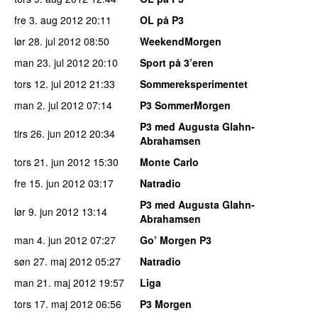
fre 3. aug 2012
20:11
OL på P3
lør 28. jul 2012
08:50
WeekendMorgen
man 23. jul 2012
20:10
Sport på 3’eren
tors 12. jul 2012
21:33
Sommereksperimentet
man 2. jul 2012
07:14
P3 SommerMorgen
P3 med Augusta Glahn-
tirs 26. jun 2012
20:34
Abrahamsen
tors 21. jun 2012
15:30
Monte Carlo
fre 15. jun 2012
03:17
Natradio
P3 med Augusta Glahn-
lør 9. jun 2012
13:14
Abrahamsen
man 4. jun 2012
07:27
Go’ Morgen P3
søn 27. maj 2012
05:27
Natradio
man 21. maj 2012
19:57
Liga
tors 17. maj 2012
06:56
P3 Morgen