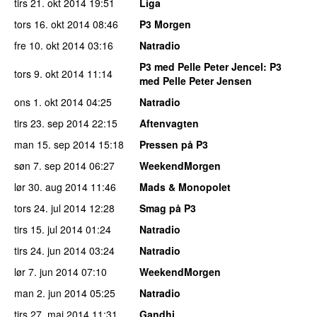
tirs 21. okt 2014
19:51
Liga
tors 16. okt 2014
08:46
P3 Morgen
fre 10. okt 2014
03:16
Natradio
P3 med Pelle Peter Jencel
: P3
tors 9. okt 2014
11:14
med Pelle Peter Jensen
ons 1. okt 2014
04:25
Natradio
tirs 23. sep 2014
22:15
Aftenvagten
man 15. sep 2014
15:18
Pressen på P3
søn 7. sep 2014
06:27
WeekendMorgen
lør 30. aug 2014
11:46
Mads & Monopolet
tors 24. jul 2014
12:28
Smag på P3
tirs 15. jul 2014
01:24
Natradio
tirs 24. jun 2014
03:24
Natradio
lør 7. jun 2014
07:10
WeekendMorgen
man 2. jun 2014
05:25
Natradio
tirs 27. maj 2014
11:31
Gandhi