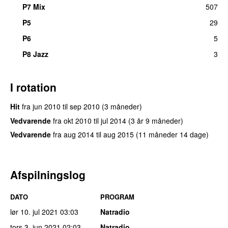
P7 Mix
507
P5
29
P6
5
P8 Jazz
3
I rotation
Hit
fra
jun 2010
til
sep 2010
(3 måneder)
Vedvarende
fra
okt 2010
til
jul 2014
(3 år 9 måneder)
Vedvarende
fra
aug 2014
til
aug 2015
(11 måneder 14 dage)
Afspilningslog
DATO
PROGRAM
lør 10. jul 2021
03:03
Natradio
tors 3. jun 2021
02:03
Natradio