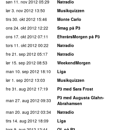
søn 11. nov 2012
05:29
Natradio
lør 3. nov 2012
13:50
Musikquizzen
tirs 30. okt 2012
15:46
Monte Carlo
ons 24. okt 2012
12:22
Smag på P3
ons 17. okt 2012
07:11
EfterårsMorgen på P3
tors 11. okt 2012
00:22
Natradio
fre 21. sep 2012
05:17
Natradio
lør 15. sep 2012
08:53
WeekendMorgen
man 10. sep 2012
18:10
Liga
lør 1. sep 2012
13:03
Musikquizzen
fre 31. aug 2012
17:19
P3 med Sara Frost
P3 med Augusta Glahn-
man 27. aug 2012
09:33
Abrahamsen
man 20. aug 2012
03:34
Natradio
tirs 14. aug 2012
18:09
Liga
tors 9. aug 2012
12:44
OL på P3