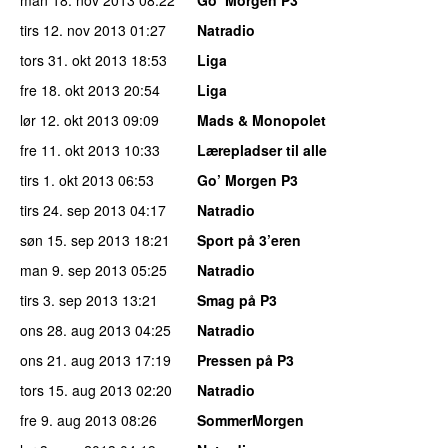
man 18. nov 2013
08:22
Go’ Morgen P3
tirs 12. nov 2013
01:27
Natradio
tors 31. okt 2013
18:53
Liga
fre 18. okt 2013
20:54
Liga
lør 12. okt 2013
09:09
Mads & Monopolet
fre 11. okt 2013
10:33
Lærepladser til alle
tirs 1. okt 2013
06:53
Go’ Morgen P3
tirs 24. sep 2013
04:17
Natradio
søn 15. sep 2013
18:21
Sport på 3’eren
man 9. sep 2013
05:25
Natradio
tirs 3. sep 2013
13:21
Smag på P3
ons 28. aug 2013
04:25
Natradio
ons 21. aug 2013
17:19
Pressen på P3
tors 15. aug 2013
02:20
Natradio
fre 9. aug 2013
08:26
SommerMorgen