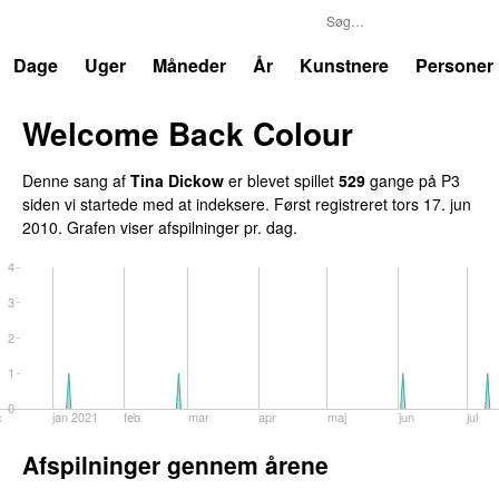
P3
Trends
Dage
Uger
Måneder
År
Kunstnere
Personer
Welcome Back Colour
Denne sang af
Tina Dickow
er blevet spillet
529
gange på P3
siden vi startede med at indeksere. Først registreret
tors 17. jun
2010
. Grafen viser afspilninger pr. dag.
4
3
2
1
0
c
jan 2021
feb
mar
apr
maj
jun
jul
Afspilninger gennem årene