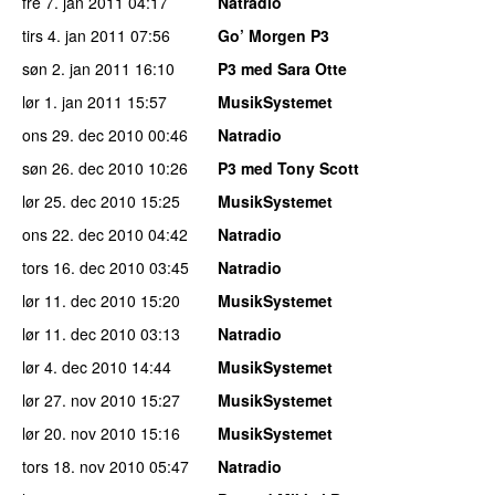
fre 7. jan 2011
04:17
Natradio
tirs 4. jan 2011
07:56
Go’ Morgen P3
søn 2. jan 2011
16:10
P3 med Sara Otte
lør 1. jan 2011
15:57
MusikSystemet
ons 29. dec 2010
00:46
Natradio
søn 26. dec 2010
10:26
P3 med Tony Scott
lør 25. dec 2010
15:25
MusikSystemet
ons 22. dec 2010
04:42
Natradio
tors 16. dec 2010
03:45
Natradio
lør 11. dec 2010
15:20
MusikSystemet
lør 11. dec 2010
03:13
Natradio
lør 4. dec 2010
14:44
MusikSystemet
lør 27. nov 2010
15:27
MusikSystemet
lør 20. nov 2010
15:16
MusikSystemet
tors 18. nov 2010
05:47
Natradio