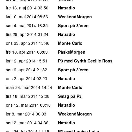
fre 16. maj 2014
03:50
Natradio
lør 10. maj 2014
08:56
WeekendMorgen
søn 4. maj 2014
16:35
Sport på 3’eren
tirs 29. apr 2014
01:24
Natradio
ons 23. apr 2014
15:46
Monte Carlo
fre 18. apr 2014
06:03
PåskeMorgen
lør 12. apr 2014
15:51
P3 med Gyrith Cecilie Ross
søn 6. apr 2014
21:32
Sport på 3’eren
ons 2. apr 2014
02:23
Natradio
man 24. mar 2014
14:44
Monte Carlo
tirs 18. mar 2014
12:28
Smag på P3
ons 12. mar 2014
03:18
Natradio
lør 8. mar 2014
06:03
WeekendMorgen
søn 2. mar 2014
04:36
Natradio
ons 26. feb 2014
11:15
P3 med Louise Lolle