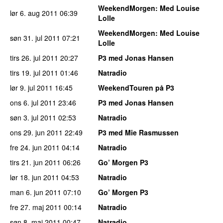
WeekendMorgen
: Med Louise
lør 6. aug 2011
06:39
Lolle
WeekendMorgen
: Med Louise
søn 31. jul 2011
07:21
Lolle
tirs 26. jul 2011
20:27
P3 med Jonas Hansen
tirs 19. jul 2011
01:46
Natradio
lør 9. jul 2011
16:45
WeekendTouren på P3
ons 6. jul 2011
23:46
P3 med Jonas Hansen
søn 3. jul 2011
02:53
Natradio
ons 29. jun 2011
22:49
P3 med Mie Rasmussen
fre 24. jun 2011
04:14
Natradio
tirs 21. jun 2011
06:26
Go’ Morgen P3
lør 18. jun 2011
04:53
Natradio
man 6. jun 2011
07:10
Go’ Morgen P3
fre 27. maj 2011
00:14
Natradio
søn 8. maj 2011
00:47
Natradio