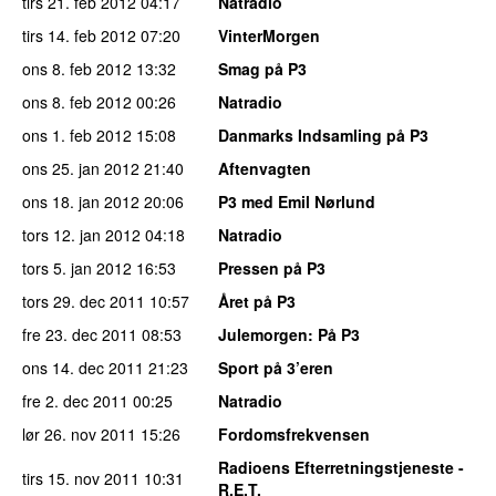
tirs 21. feb 2012
04:17
Natradio
tirs 14. feb 2012
07:20
VinterMorgen
ons 8. feb 2012
13:32
Smag på P3
ons 8. feb 2012
00:26
Natradio
ons 1. feb 2012
15:08
Danmarks Indsamling på P3
ons 25. jan 2012
21:40
Aftenvagten
ons 18. jan 2012
20:06
P3 med Emil Nørlund
tors 12. jan 2012
04:18
Natradio
tors 5. jan 2012
16:53
Pressen på P3
tors 29. dec 2011
10:57
Året på P3
fre 23. dec 2011
08:53
Julemorgen
: På P3
ons 14. dec 2011
21:23
Sport på 3’eren
fre 2. dec 2011
00:25
Natradio
lør 26. nov 2011
15:26
Fordomsfrekvensen
Radioens Efterretningstjeneste -
tirs 15. nov 2011
10:31
R.E.T.