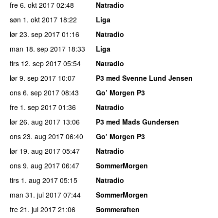
fre 6. okt 2017
02:48
Natradio
søn 1. okt 2017
18:22
Liga
lør 23. sep 2017
01:16
Natradio
man 18. sep 2017
18:33
Liga
tirs 12. sep 2017
05:54
Natradio
lør 9. sep 2017
10:07
P3 med Svenne Lund Jensen
ons 6. sep 2017
08:43
Go’ Morgen P3
fre 1. sep 2017
01:36
Natradio
lør 26. aug 2017
13:06
P3 med Mads Gundersen
ons 23. aug 2017
06:40
Go’ Morgen P3
lør 19. aug 2017
05:47
Natradio
ons 9. aug 2017
06:47
SommerMorgen
tirs 1. aug 2017
05:15
Natradio
man 31. jul 2017
07:44
SommerMorgen
fre 21. jul 2017
21:06
Sommeraften