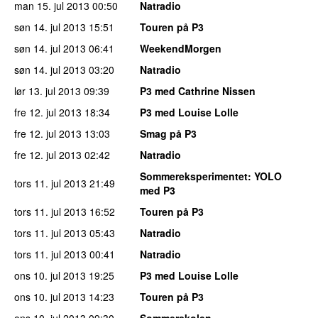
man 15. jul 2013
00:50
Natradio
søn 14. jul 2013
15:51
Touren på P3
søn 14. jul 2013
06:41
WeekendMorgen
søn 14. jul 2013
03:20
Natradio
lør 13. jul 2013
09:39
P3 med Cathrine Nissen
fre 12. jul 2013
18:34
P3 med Louise Lolle
fre 12. jul 2013
13:03
Smag på P3
fre 12. jul 2013
02:42
Natradio
Sommereksperimentet
: YOLO
tors 11. jul 2013
21:49
med P3
tors 11. jul 2013
16:52
Touren på P3
tors 11. jul 2013
05:43
Natradio
tors 11. jul 2013
00:41
Natradio
ons 10. jul 2013
19:25
P3 med Louise Lolle
ons 10. jul 2013
14:23
Touren på P3
ons 10. jul 2013
09:30
Sommerskolen