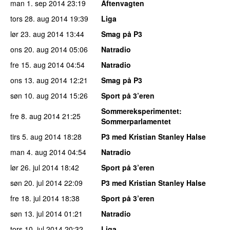
man 1. sep 2014
23:19
Aftenvagten
tors 28. aug 2014
19:39
Liga
lør 23. aug 2014
13:44
Smag på P3
ons 20. aug 2014
05:06
Natradio
fre 15. aug 2014
04:54
Natradio
ons 13. aug 2014
12:21
Smag på P3
søn 10. aug 2014
15:26
Sport på 3’eren
Sommereksperimentet
:
fre 8. aug 2014
21:25
Sommerparlamentet
tirs 5. aug 2014
18:28
P3 med Kristian Stanley Halse
man 4. aug 2014
04:54
Natradio
lør 26. jul 2014
18:42
Sport på 3’eren
søn 20. jul 2014
22:09
P3 med Kristian Stanley Halse
fre 18. jul 2014
18:38
Sport på 3’eren
søn 13. jul 2014
01:21
Natradio
tors 10. jul 2014
20:32
Liga