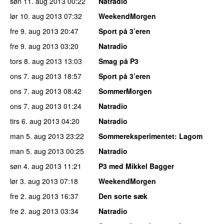
søn 11. aug 2013
00:22
Natradio
lør 10. aug 2013
07:32
WeekendMorgen
fre 9. aug 2013
20:47
Sport på 3’eren
fre 9. aug 2013
03:20
Natradio
tors 8. aug 2013
13:03
Smag på P3
ons 7. aug 2013
18:57
Sport på 3’eren
ons 7. aug 2013
08:42
SommerMorgen
ons 7. aug 2013
01:24
Natradio
tirs 6. aug 2013
04:20
Natradio
man 5. aug 2013
23:22
Sommereksperimentet
: Lagom
man 5. aug 2013
00:25
Natradio
søn 4. aug 2013
11:21
P3 med Mikkel Bagger
lør 3. aug 2013
07:18
WeekendMorgen
fre 2. aug 2013
16:37
Den sorte sæk
fre 2. aug 2013
03:34
Natradio