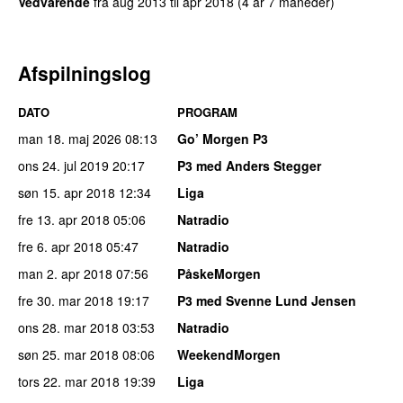
Vedvarende
fra
aug 2013
til
apr 2018
(4 år 7 måneder)
Afspilningslog
DATO
PROGRAM
man 18. maj 2026
08:13
Go’ Morgen P3
ons 24. jul 2019
20:17
P3 med Anders Stegger
søn 15. apr 2018
12:34
Liga
fre 13. apr 2018
05:06
Natradio
fre 6. apr 2018
05:47
Natradio
man 2. apr 2018
07:56
PåskeMorgen
fre 30. mar 2018
19:17
P3 med Svenne Lund Jensen
ons 28. mar 2018
03:53
Natradio
søn 25. mar 2018
08:06
WeekendMorgen
tors 22. mar 2018
19:39
Liga