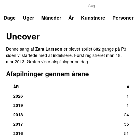
P3
Trends
Dage
Uger
Måneder
År
Kunstnere
Personer
Uncover
Denne sang af
Zara Larsson
er blevet spillet
602
gange på P3
siden vi startede med at indeksere. Først registreret
man 18.
mar 2013
. Grafen viser afspilninger pr. dag.
Afspilninger gennem årene
ÅR
#
2026
1
2019
1
2018
24
2017
55
2016
51