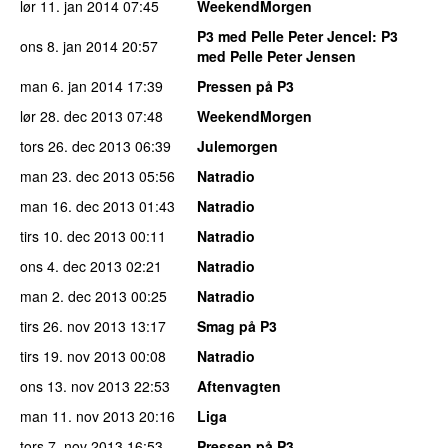
lør 11. jan 2014
07:45
WeekendMorgen
P3 med Pelle Peter Jencel
: P3
ons 8. jan 2014
20:57
med Pelle Peter Jensen
man 6. jan 2014
17:39
Pressen på P3
lør 28. dec 2013
07:48
WeekendMorgen
tors 26. dec 2013
06:39
Julemorgen
man 23. dec 2013
05:56
Natradio
man 16. dec 2013
01:43
Natradio
tirs 10. dec 2013
00:11
Natradio
ons 4. dec 2013
02:21
Natradio
man 2. dec 2013
00:25
Natradio
tirs 26. nov 2013
13:17
Smag på P3
tirs 19. nov 2013
00:08
Natradio
ons 13. nov 2013
22:53
Aftenvagten
man 11. nov 2013
20:16
Liga
tors 7. nov 2013
16:53
Pressen på P3