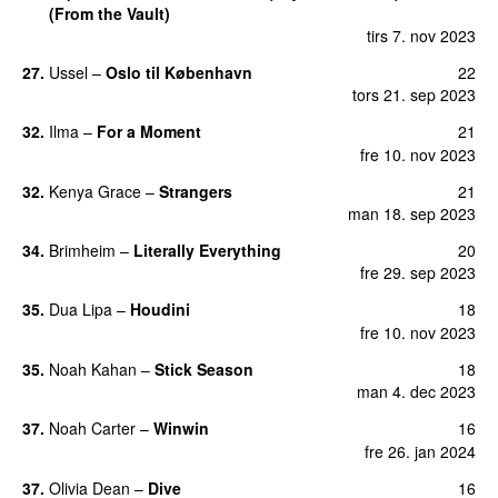
(From the Vault)
tirs 7. nov 2023
27.
Ussel
–
Oslo til København
22
tors 21. sep 2023
32.
Ilma
–
For a Moment
21
UU
fre 10. nov 2023
32.
Kenya Grace
–
Strangers
21
UU
man 18. sep 2023
34.
Brimheim
–
Literally Everything
20
UU
fre 29. sep 2023
35.
Dua Lipa
–
Houdini
18
fre 10. nov 2023
35.
Noah Kahan
–
Stick Season
18
man 4. dec 2023
37.
Noah Carter
–
Winwin
16
fre 26. jan 2024
37.
Olivia Dean
–
Dive
16
UU