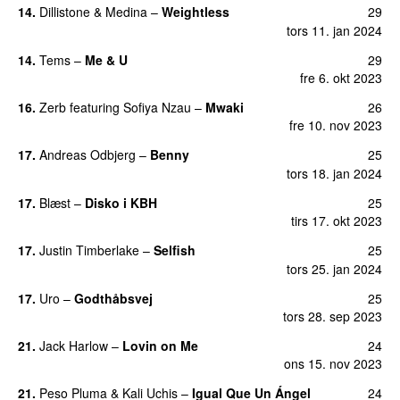
14.
Dillistone
&
Medina
–
Weightless
29
tors 11. jan 2024
14.
Tems
–
Me & U
29
UU
fre 6. okt 2023
16.
Zerb
featuring
Sofiya Nzau
–
Mwaki
26
fre 10. nov 2023
17.
Andreas Odbjerg
–
Benny
25
tors 18. jan 2024
17.
Blæst
–
Disko i KBH
25
tirs 17. okt 2023
17.
Justin Timberlake
–
Selfish
25
tors 25. jan 2024
17.
Uro
–
Godthåbsvej
25
tors 28. sep 2023
21.
Jack Harlow
–
Lovin on Me
24
UU
ons 15. nov 2023
21.
Peso Pluma
&
Kali Uchis
–
Igual Que Un Ángel
24
UU