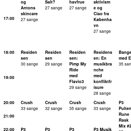
og
Salt?
havfrue
aktivism
Antons
27 sange
27 sange
e og
skincare
Ciao fra
17:00
27 sange
Københa
vn
27 sange
18:00
Residen
Residen
Residen
Residens
Bange
sen
sen
sen
:
en
: En
med 
30 sange
29 sange
Pimp My
musikbra
35 sa
Ride
nche
med
med
19:00
Flavio3
konfliktfr
29 sange
isure
28 sange
20:00
Crush
Crush
Crush
Crush
P3
33 sange
32 sange
35 sange
33 sange
Pulte
Rune
21:00
Rask
Mix #
22:00
P3
P3
P3
P3 Musik