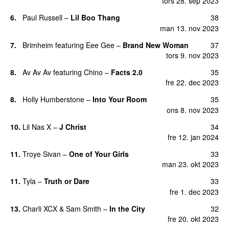
tors 28. sep 2023
6.
Paul Russell
–
Lil Boo Thang
38
man 13. nov 2023
7.
Brimheim
featuring
Eee Gee
–
Brand New Woman
37
tors 9. nov 2023
8.
Av Av Av
featuring
Chino
–
Facts 2.0
35
UU
fre 22. dec 2023
8.
Holly Humberstone
–
Into Your Room
35
ons 8. nov 2023
10.
Lil Nas X
–
J Christ
34
UU
fre 12. jan 2024
11.
Troye Sivan
–
One of Your Girls
33
man 23. okt 2023
11.
Tyla
–
Truth or Dare
33
fre 1. dec 2023
13.
Charli XCX
&
Sam Smith
–
In the City
32
fre 20. okt 2023