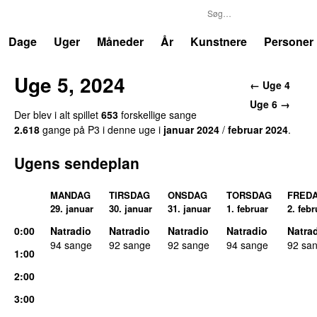
P3
Trends
Dage
Uger
Måneder
År
Kunstnere
Personer
Uge 5, 2024
← Uge 4
Uge 6 →
Der blev i alt spillet
653
forskellige sange
2.618
gange på P3 i denne uge i
januar 2024
/
februar 2024
.
Ugens sendeplan
MANDAG
TIRSDAG
ONSDAG
TORSDAG
FRED
29. januar
30. januar
31. januar
1. februar
2. febr
0:00
Natradio
Natradio
Natradio
Natradio
Natra
94 sange
92 sange
92 sange
94 sange
92 sa
1:00
2:00
3:00