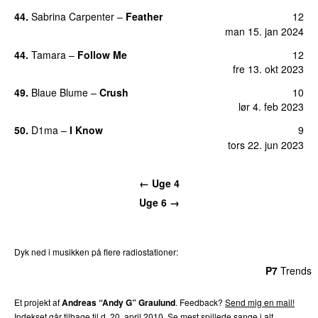
44.
Sabrina Carpenter
–
Feather
12
man 15. jan 2024
44.
Tamara
–
Follow Me
12
fre 13. okt 2023
49.
Blaue Blume
–
Crush
10
UU
lør 4. feb 2023
50.
D1ma
–
I Know
9
UU
tors 22. jun 2023
← Uge 4
Uge 6 →
Dyk ned i musikken på flere radiostationer:
P3
Trends
P4
Trends
P5
Trends
P6
Trends
P7
Trends
Et projekt af
Andreas “Andy G” Graulund
. Feedback?
Send mig en mail!
Indekset går tilbage til d. 20. april 2010.
Se mest spillede sange i alt