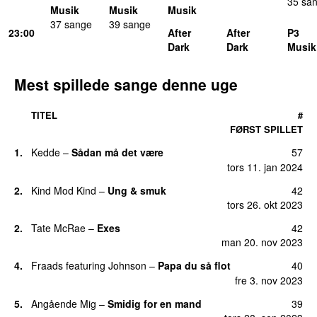
35 sa
Musik
Musik
Musik
37 sange
39 sange
23:00
After
After
P3
Dark
Dark
Musik
Mest spillede sange denne uge
TITEL
#
FØRST SPILLET
1.
Kedde
–
Sådan må det være
57
UU
tors 11. jan 2024
2.
Kind Mod Kind
–
Ung & smuk
42
tors 26. okt 2023
2.
Tate McRae
–
Exes
42
man 20. nov 2023
4.
Fraads
featuring
Johnson
–
Papa du så flot
40
UU
fre 3. nov 2023
5.
Angående Mig
–
Smidig for en mand
39