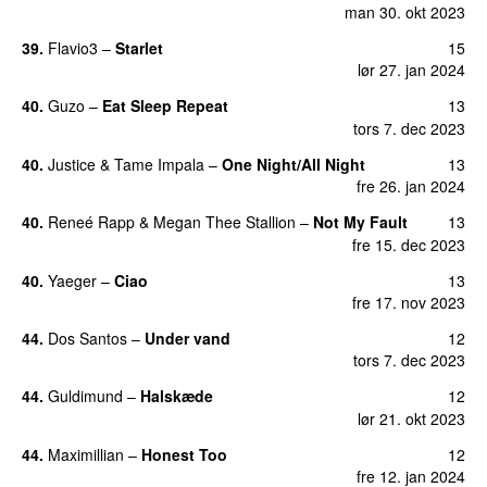
man 30. okt 2023
39.
Flavio3
–
Starlet
15
lør 27. jan 2024
40.
Guzo
–
Eat Sleep Repeat
13
tors 7. dec 2023
40.
Justice
&
Tame Impala
–
One Night/All Night
13
fre 26. jan 2024
40.
Reneé Rapp
&
Megan Thee Stallion
–
Not My Fault
13
fre 15. dec 2023
40.
Yaeger
–
Ciao
13
UU
fre 17. nov 2023
44.
Dos Santos
–
Under vand
12
tors 7. dec 2023
44.
Guldimund
–
Halskæde
12
lør 21. okt 2023
44.
Maximillian
–
Honest Too
12
fre 12. jan 2024