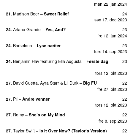
man 22. jan 2024
21.
Madison Beer
–
Sweet Relief
24
UU
søn 17. dec 2023
24.
Ariana Grande
–
Yes, And?
23
fre 12. jan 2024
24.
Barselona
–
Lyse nætter
23
tors 14. sep 2023
24.
Benjamin Hav
featuring
Ella Augusta
–
Første dag
23
UU
tors 12. okt 2023
27.
David Guetta
,
Ayra Starr
&
Lil Durk
–
Big FU
22
UU
fre 27. okt 2023
27.
Pil
–
Andre venner
22
tors 12. okt 2023
27.
Romy
–
She’s on My Mind
22
UU
fre 8. sep 2023
27.
Taylor Swift
–
Is It Over Now? (Taylor’s Version)
22