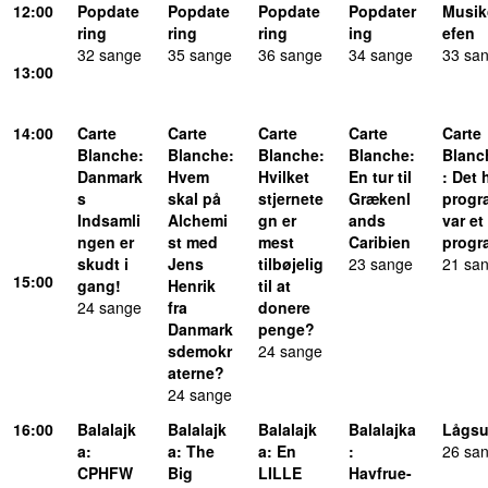
12:00
Popdate
Popdate
Popdate
Popdater
Musik
ring
ring
ring
ing
efen
32 sange
35 sange
36 sange
34 sange
33 sa
13:00
14:00
Carte
Carte
Carte
Carte
Carte
Blanche
:
Blanche
:
Blanche
:
Blanche
:
Blanc
Danmark
Hvem
Hvilket
En tur til
: Det 
s
skal på
stjernete
Grækenl
progr
Indsamli
Alchemi
gn er
ands
var et
ngen er
st med
mest
Caribien
progr
skudt i
Jens
tilbøjelig
23 sange
21 sa
15:00
gang!
Henrik
til at
24 sange
fra
donere
Danmark
penge?
sdemokr
24 sange
aterne?
24 sange
16:00
Balalajk
Balalajk
Balalajk
Balalajka
Lågs
a
:
a
: The
a
: En
:
26 sa
CPHFW
Big
LILLE
Havfrue-