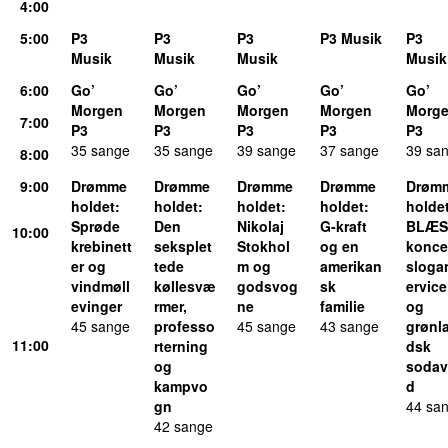
4:00
5:00
P3
P3
P3
P3 Musik
P3
Musik
Musik
Musik
Musik
6:00
Go’
Go’
Go’
Go’
Go’
Morgen
Morgen
Morgen
Morgen
Morg
7:00
P3
P3
P3
P3
P3
35 sange
35 sange
39 sange
37 sange
39 sa
8:00
9:00
Drømme
Drømme
Drømme
Drømme
Drøm
holdet
:
holdet
:
holdet
:
holdet
:
holde
Sprøde
Den
Nikolaj
G-kraft
BLÆS
10:00
krebinett
seksplet
Stokhol
og en
koncer
er og
tede
m og
amerikan
sloga
vindmøll
køllesvæ
godsvog
sk
ervice
evinger
rmer,
ne
familie
og
45 sange
professo
45 sange
43 sange
grønl
11:00
rterning
dsk
og
soda
kampvo
d
gn
44 sa
42 sange