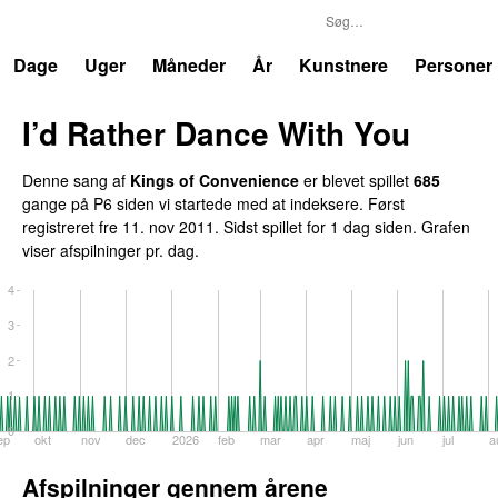
P6
Trends
Dage
Uger
Måneder
År
Kunstnere
Personer
I’d Rather Dance With You
Denne sang af
Kings of Convenience
er blevet spillet
685
gange på P6 siden vi startede med at indeksere. Først
registreret
fre 11. nov 2011
. Sidst spillet
for 1 dag siden
. Grafen
viser afspilninger pr. dag.
4
3
2
1
0
ep
okt
nov
dec
2026
feb
mar
apr
maj
jun
jul
a
Afspilninger gennem årene