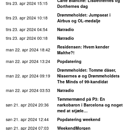
Carte Blanche
: Lisbethernes og
tirs 23. apr 2024
15:15
Dorthernes dag
Drømmeholdet
: Jumpseat i
tirs 23. apr 2024
10:18
Airbus og OL-medalje
tirs 23. apr 2024
04:54
Natradio
tirs 23. apr 2024
00:18
Natradio
Residensen
: Hvem kender
man 22. apr 2024
18:42
Malthe?!
man 22. apr 2024
13:24
Popdatering
Drømmeholdet
: Tomme dåser,
man 22. apr 2024
09:19
Nissernes ø og Drømmeholdets
The Minds of 99-kandidat
man 22. apr 2024
03:53
Natradio
Tømmermænd på P3
: En
søn 21. apr 2024
20:36
narkobaron i Barcelona og noget
med at stjæle…
søn 21. apr 2024
12:44
Popdatering weekend
søn 21. apr 2024
07:03
WeekendMorgen