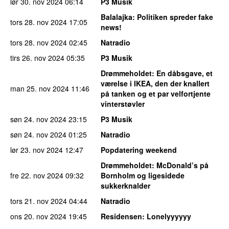
lør 30. nov 2024
06:14
P3 Musik
Balalajka
: Politiken spreder fake
tors 28. nov 2024
17:05
news!
tors 28. nov 2024
02:45
Natradio
tirs 26. nov 2024
05:35
P3 Musik
Drømmeholdet
: En dåbsgave, et
værelse i IKEA, den der knallert
man 25. nov 2024
11:46
på tanken og et par velfortjente
vinterstøvler
søn 24. nov 2024
23:15
P3 Musik
søn 24. nov 2024
01:25
Natradio
lør 23. nov 2024
12:47
Popdatering weekend
Drømmeholdet
: McDonald’s på
fre 22. nov 2024
09:32
Bornholm og ligesidede
sukkerknalder
tors 21. nov 2024
04:44
Natradio
ons 20. nov 2024
19:45
Residensen
: Lonelyyyyyy