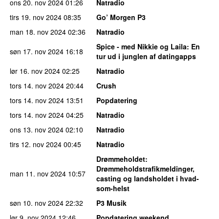
ons 20. nov 2024
01:26
Natradio
tirs 19. nov 2024
08:35
Go’ Morgen P3
man 18. nov 2024
02:36
Natradio
Spice - med Nikkie og Laila
: En
søn 17. nov 2024
16:18
tur ud i junglen af datingapps
lør 16. nov 2024
02:25
Natradio
tors 14. nov 2024
20:44
Crush
tors 14. nov 2024
13:51
Popdatering
tors 14. nov 2024
04:25
Natradio
ons 13. nov 2024
02:10
Natradio
tirs 12. nov 2024
00:45
Natradio
Drømmeholdet
:
Drømmeholdstrafikmeldinger,
man 11. nov 2024
10:57
casting og landsholdet i hvad-
som-helst
søn 10. nov 2024
22:32
P3 Musik
lør 9. nov 2024
12:46
Popdatering weekend