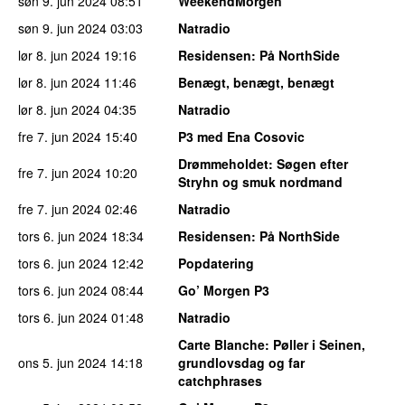
søn 9. jun 2024
08:51
WeekendMorgen
søn 9. jun 2024
03:03
Natradio
lør 8. jun 2024
19:16
Residensen
: På NorthSide
lør 8. jun 2024
11:46
Benægt, benægt, benægt
lør 8. jun 2024
04:35
Natradio
fre 7. jun 2024
15:40
P3 med Ena Cosovic
Drømmeholdet
: Søgen efter
fre 7. jun 2024
10:20
Stryhn og smuk nordmand
fre 7. jun 2024
02:46
Natradio
tors 6. jun 2024
18:34
Residensen
: På NorthSide
tors 6. jun 2024
12:42
Popdatering
tors 6. jun 2024
08:44
Go’ Morgen P3
tors 6. jun 2024
01:48
Natradio
Carte Blanche
: Pøller i Seinen,
ons 5. jun 2024
14:18
grundlovsdag og far
catchphrases