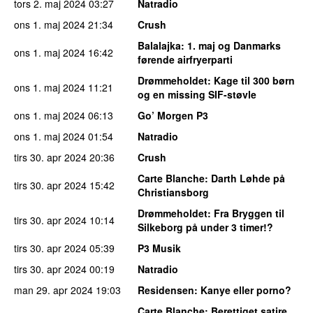
tors 2. maj 2024
03:27
Natradio
ons 1. maj 2024
21:34
Crush
Balalajka
: 1. maj og Danmarks
ons 1. maj 2024
16:42
førende airfryerparti
Drømmeholdet
: Kage til 300 børn
ons 1. maj 2024
11:21
og en missing SIF-støvle
ons 1. maj 2024
06:13
Go’ Morgen P3
ons 1. maj 2024
01:54
Natradio
tirs 30. apr 2024
20:36
Crush
Carte Blanche
: Darth Løhde på
tirs 30. apr 2024
15:42
Christiansborg
Drømmeholdet
: Fra Bryggen til
tirs 30. apr 2024
10:14
Silkeborg på under 3 timer!?
tirs 30. apr 2024
05:39
P3 Musik
tirs 30. apr 2024
00:19
Natradio
man 29. apr 2024
19:03
Residensen
: Kanye eller porno?
Carte Blanche
: Berettiget satire