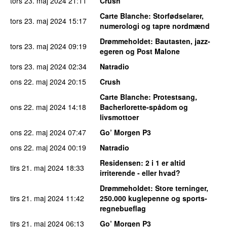
tors 23. maj 2024
21:11
Crush
Carte Blanche
: Storfødselarer,
tors 23. maj 2024
15:17
numerologi og tapre nordmænd
Drømmeholdet
: Bautasten, jazz-
tors 23. maj 2024
09:19
egeren og Post Malone
tors 23. maj 2024
02:34
Natradio
ons 22. maj 2024
20:15
Crush
Carte Blanche
: Protestsang,
ons 22. maj 2024
14:18
Bacherlorette-spådom og
livsmottoer
ons 22. maj 2024
07:47
Go’ Morgen P3
ons 22. maj 2024
00:19
Natradio
Residensen
: 2 i 1 er altid
tirs 21. maj 2024
18:33
irriterende - eller hvad?
Drømmeholdet
: Store terninger,
tirs 21. maj 2024
11:42
250.000 kuglepenne og sports-
regnebueflag
tirs 21. maj 2024
06:13
Go’ Morgen P3