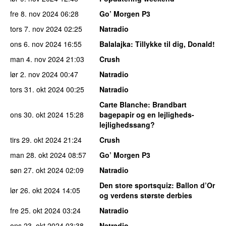
fre 8. nov 2024
06:28
Go’ Morgen P3
tors 7. nov 2024
02:25
Natradio
ons 6. nov 2024
16:55
Balalajka
: Tillykke til dig, Donald!
man 4. nov 2024
21:03
Crush
lør 2. nov 2024
00:47
Natradio
tors 31. okt 2024
00:25
Natradio
Carte Blanche
: Brandbart
ons 30. okt 2024
15:28
bagepapir og en lejligheds-
lejlighedssang?
tirs 29. okt 2024
21:24
Crush
man 28. okt 2024
08:57
Go’ Morgen P3
søn 27. okt 2024
02:09
Natradio
Den store sportsquiz
: Ballon d’Or
lør 26. okt 2024
14:05
og verdens største derbies
fre 25. okt 2024
03:24
Natradio
ons 23. okt 2024
03:38
Natradio