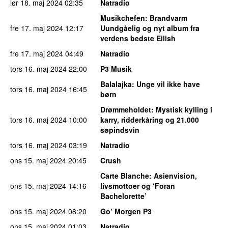
lør 18. maj 2024
02:35
Natradio
Musikchefen
: Brandvarm
fre 17. maj 2024
12:17
Uundgåelig og nyt album fra
verdens bedste Eilish
fre 17. maj 2024
04:49
Natradio
tors 16. maj 2024
22:00
P3 Musik
Balalajka
: Unge vil ikke have
tors 16. maj 2024
16:45
børn
Drømmeholdet
: Mystisk kylling i
tors 16. maj 2024
10:00
karry, ridderkåring og 21.000
søpindsvin
tors 16. maj 2024
03:19
Natradio
ons 15. maj 2024
20:45
Crush
Carte Blanche
: Asienvision,
ons 15. maj 2024
14:16
livsmottoer og ‘Foran
Bachelorette’
ons 15. maj 2024
08:20
Go’ Morgen P3
ons 15. maj 2024
01:03
Natradio