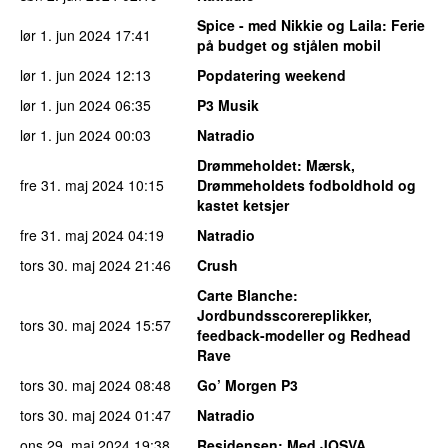
Spice - med Nikkie og Laila
: Ferie
lør 1. jun 2024
17:41
på budget og stjålen mobil
lør 1. jun 2024
12:13
Popdatering weekend
lør 1. jun 2024
06:35
P3 Musik
lør 1. jun 2024
00:03
Natradio
Drømmeholdet
: Mærsk,
fre 31. maj 2024
10:15
Drømmeholdets fodboldhold og
kastet ketsjer
fre 31. maj 2024
04:19
Natradio
tors 30. maj 2024
21:46
Crush
Carte Blanche
:
Jordbundsscorereplikker,
tors 30. maj 2024
15:57
feedback-modeller og Redhead
Rave
tors 30. maj 2024
08:48
Go’ Morgen P3
tors 30. maj 2024
01:47
Natradio
ons 29. maj 2024
19:38
Residensen
: Med JOSVA