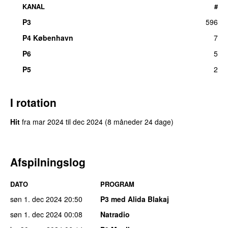
KANAL
#
P3
596
UU
P4 København
7
P6
5
P5
2
I rotation
Hit
fra
mar 2024
til
dec 2024
(8 måneder 24 dage)
Afspilningslog
DATO
PROGRAM
søn 1. dec 2024
20:50
P3 med Alida Blakaj
søn 1. dec 2024
00:08
Natradio