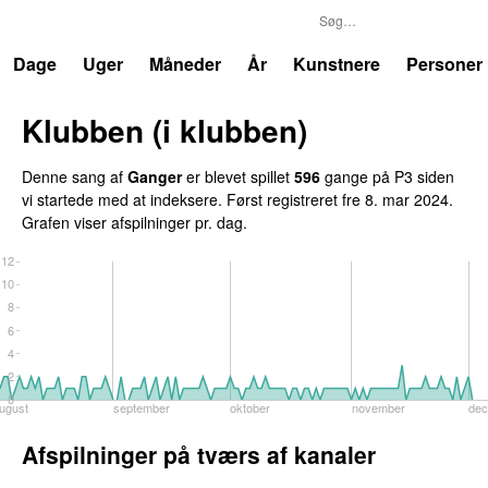
P3
Trends
Dage
Uger
Måneder
År
Kunstnere
Personer
Klubben (i klubben)
UU
Denne sang af
Ganger
er blevet spillet
596
gange på P3 siden
vi startede med at indeksere. Først registreret
fre 8. mar 2024
.
Grafen viser afspilninger pr. dag.
12
10
8
6
4
2
0
ugust
september
oktober
november
de
Afspilninger på tværs af kanaler