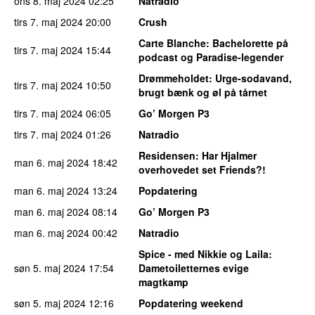
ons 8. maj 2024
02:25
Natradio
tirs 7. maj 2024
20:00
Crush
Carte Blanche
: Bachelorette på
tirs 7. maj 2024
15:44
podcast og Paradise-legender
Drømmeholdet
: Urge-sodavand,
tirs 7. maj 2024
10:50
brugt bænk og øl på tårnet
tirs 7. maj 2024
06:05
Go’ Morgen P3
tirs 7. maj 2024
01:26
Natradio
Residensen
: Har Hjalmer
man 6. maj 2024
18:42
overhovedet set Friends?!
man 6. maj 2024
13:24
Popdatering
man 6. maj 2024
08:14
Go’ Morgen P3
man 6. maj 2024
00:42
Natradio
Spice - med Nikkie og Laila
:
søn 5. maj 2024
17:54
Dametoiletternes evige
magtkamp
søn 5. maj 2024
12:16
Popdatering weekend