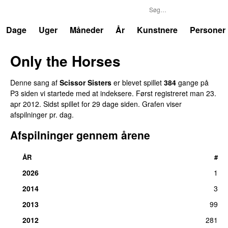
P3
Trends
Dage
Uger
Måneder
År
Kunstnere
Personer
Only the Horses
Denne sang af
Scissor Sisters
er blevet spillet
384
gange på
P3 siden vi startede med at indeksere. Først registreret
man 23.
apr 2012
. Sidst spillet
for 29 dage siden
. Grafen viser
afspilninger pr. dag.
Afspilninger gennem årene
ÅR
#
2026
1
2014
3
2013
99
2012
281