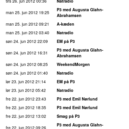
tirs 26. jun 2012
00:36
Natradio
P3 med Augusta Glahn-
man 25. jun 2012
19:25
Abrahamsen
man 25. jun 2012
09:21
A-kæden
man 25. jun 2012
03:40
Natradio
søn 24. jun 2012
22:09
EM på P3
P3 med Augusta Glahn-
søn 24. jun 2012
16:31
Abrahamsen
søn 24. jun 2012
08:25
WeekendMorgen
søn 24. jun 2012
01:40
Natradio
lør 23. jun 2012
21:14
EM på P3
lør 23. jun 2012
05:42
Natradio
fre 22. jun 2012
23:43
P3 med Emil Nørlund
fre 22. jun 2012
18:35
P3 med Emil Nørlund
fre 22. jun 2012
13:02
Smag på P3
P3 med Augusta Glahn-
fre 22. jun 2012
09:26