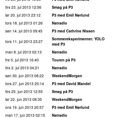
tirs 23. jul 2013
12:56
Smag på P3
lør 20. jul 2013
23:12
P3 med Emil Nørlund
tors 18. jul 2013
01:26
Natradio
søn 14. jul 2013
09:45
P3 med Cathrine Nissen
Sommereksperimentet
: YOLO
tors 11. jul 2013
23:27
med P3
man 8. jul 2013
02:13
Natradio
fre 5. jul 2013
16:40
Touren på P3
tirs 2. jul 2013
04:21
Natradio
søn 30. jun 2013
08:22
WeekendMorgen
tors 27. jun 2013
20:14
P3 med David Mandel
tirs 25. jun 2013
12:55
Smag på P3
lør 22. jun 2013
08:35
WeekendMorgen
ons 19. jun 2013
20:57
P3 med Emil Nørlund
man 17. jun 2013
02:15
Natradio