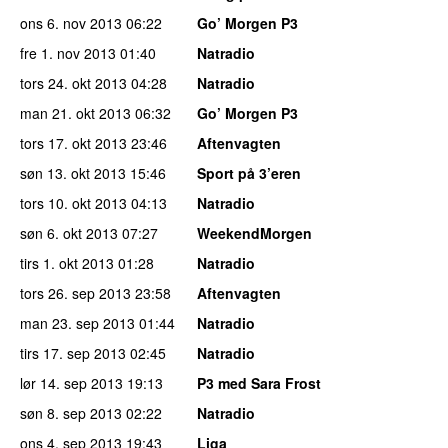
ons 6. nov 2013
06:22
Go’ Morgen P3
fre 1. nov 2013
01:40
Natradio
tors 24. okt 2013
04:28
Natradio
man 21. okt 2013
06:32
Go’ Morgen P3
tors 17. okt 2013
23:46
Aftenvagten
søn 13. okt 2013
15:46
Sport på 3’eren
tors 10. okt 2013
04:13
Natradio
søn 6. okt 2013
07:27
WeekendMorgen
tirs 1. okt 2013
01:28
Natradio
tors 26. sep 2013
23:58
Aftenvagten
man 23. sep 2013
01:44
Natradio
tirs 17. sep 2013
02:45
Natradio
lør 14. sep 2013
19:13
P3 med Sara Frost
søn 8. sep 2013
02:22
Natradio
ons 4. sep 2013
19:43
Liga