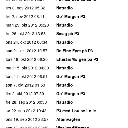
tirs 6. nov 2012
05:32
Natradio
fre 2. nov 2012
08:11
Go’ Morgen P3
man 29. okt 2012
05:20
Natradio
fre 26. okt 2012
13:53
Smag på P3
ons 24. okt 2012
00:34
Natradio
søn 21. okt 2012
10:57
De Fine Fyre på P3
tors 18. okt 2012
06:20
EfterårsMorgen på P3
man 15. okt 2012
04:30
Natradio
tors 11. okt 2012
06:51
Go’ Morgen P3
søn 7. okt 2012
01:53
Natradio
tirs 2. okt 2012
07:50
Go’ Morgen P3
fre 28. sep 2012
00:33
Natradio
lør 22. sep 2012
19:43
P3 med Louise Lolle
ons 19. sep 2012
23:57
Aftenvagten
søn 16. sep 2012
06:30
WeekendMorgen