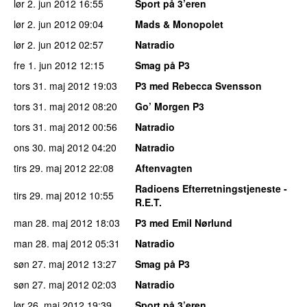
lør 2. jun 2012
16:55
Sport på 3’eren
lør 2. jun 2012
09:04
Mads & Monopolet
lør 2. jun 2012
02:57
Natradio
fre 1. jun 2012
12:15
Smag på P3
tors 31. maj 2012
19:03
P3 med Rebecca Svensson
tors 31. maj 2012
08:20
Go’ Morgen P3
tors 31. maj 2012
00:56
Natradio
ons 30. maj 2012
04:20
Natradio
tirs 29. maj 2012
22:08
Aftenvagten
Radioens Efterretningstjeneste -
tirs 29. maj 2012
10:55
R.E.T.
man 28. maj 2012
18:03
P3 med Emil Nørlund
man 28. maj 2012
05:31
Natradio
søn 27. maj 2012
13:27
Smag på P3
søn 27. maj 2012
02:03
Natradio
lør 26. maj 2012
19:39
Sport på 3’eren