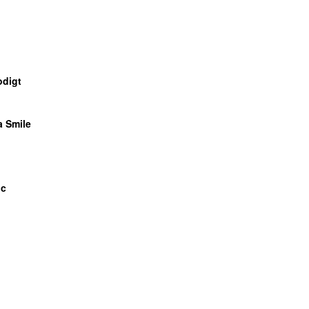
UU
odigt
a Smile
ic
UU