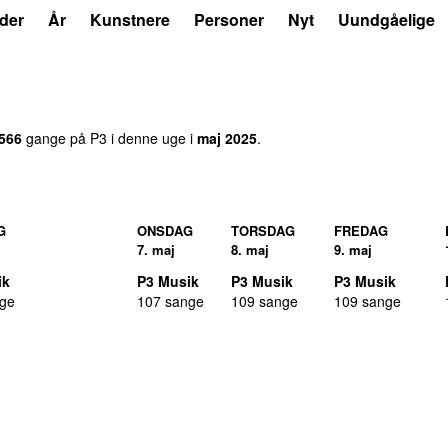
der
År
Kunstnere
Personer
Nyt
Uundgåelige
.566
gange på P3 i denne uge i
maj 2025
.
G
ONSDAG
TORSDAG
FREDAG
7. maj
8. maj
9. maj
ik
P3 Musik
P3 Musik
P3 Musik
nge
107 sange
109 sange
109 sange