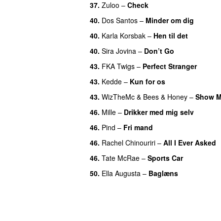
37.
Zuloo
–
Check
40.
Dos Santos
–
Minder om dig
40.
Karla Korsbak
–
Hen til det
40.
Sira Jovina
–
Don’t Go
43.
FKA Twigs
–
Perfect Stranger
43.
Kedde
–
Kun for os
43.
WizTheMc
&
Bees & Honey
–
Show M
46.
Mille
–
Drikker med mig selv
46.
Pind
–
Fri mand
46.
Rachel Chinouriri
–
All I Ever Asked
46.
Tate McRae
–
Sports Car
50.
Ella Augusta
–
Baglæns