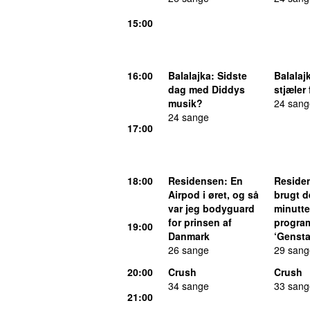
15:00
16:00
Balalajka
: Sidste
Balalaj
dag med Diddys
stjæler
musik?
24 sang
24 sange
17:00
18:00
Residensen
: En
Reside
Airpod i øret, og så
brugt d
var jeg bodyguard
minutte
for prinsen af
program
19:00
Danmark
‘Gensta
26 sange
29 sang
20:00
Crush
Crush
34 sange
33 sang
21:00