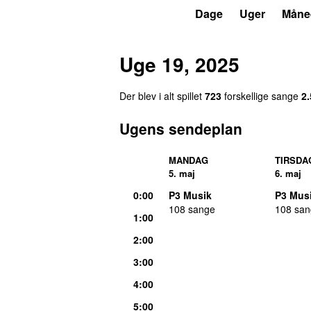
P3
Trends
Dage
Uger
Måne
Uge 19, 2025
Der blev i alt spillet
723
forskellige sange
2
Ugens sendeplan
MANDAG
TIRSDA
5. maj
6. maj
0:00
P3 Musik
P3 Mus
108 sange
108 sa
1:00
2:00
3:00
4:00
5:00