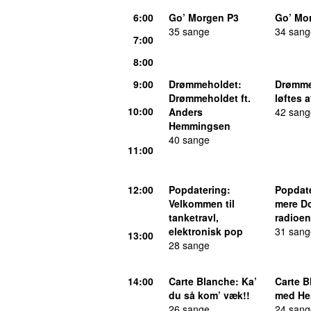
6:00
Go’ Morgen P3
Go’ Mo
35 sange
34 sang
7:00
8:00
9:00
Drømmeholdet
:
Drømme
Drømmeholdet ft.
løftes 
10:00
Anders
42 sang
Hemmingsen
40 sange
11:00
12:00
Popdatering
:
Popdat
Velkommen til
mere D
tanketravl,
radioen
elektronisk pop
31 sang
13:00
28 sange
14:00
Carte Blanche
: Ka’
Carte B
du så kom’ væk!!
med He
26 sange
24 sang