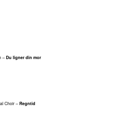
UU
m
–
Du ligner din mor
al Choir
–
Regntid