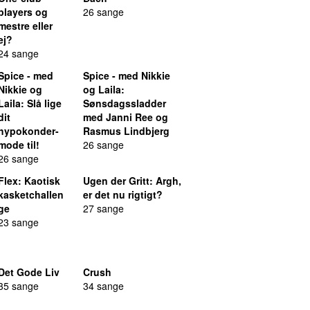
players og
26 sange
mestre eller
ej?
24 sange
Spice - med
Spice - med Nikkie
Nikkie og
og Laila
:
Laila
: Slå lige
Sønsdagssladder
dit
med Janni Ree og
hypokonder-
Rasmus Lindbjerg
mode til!
26 sange
26 sange
Flex
: Kaotisk
Ugen der Gritt
: Argh,
kasketchallen
er det nu rigtigt?
ge
27 sange
23 sange
Det Gode Liv
Crush
35 sange
34 sange