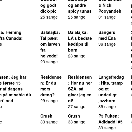
og godt
og andre
& Nicki
dick-pic
spicy tunas
Pooyandeh
25 sange
25 sange
31 sange
ka
: Herning
Balalajka
:
Balalajka
:
Bangers
 fra Canada!
Tal pænt
LA’s bedste
med Ena
e
om larven
kødtips til
36 sange
fra
børn
helvede!
23 sange
23 sange
nsen
: Jeg har
Residense
Residensen
Langefredag
e første 15
n
: Er du
: Hør nu her
: Hits, tramp
r af dagens
mors
SZA, så
og et
 på at sable dit
dreng?
giver jeg en
underligt
rt’ ned
29 sange
øl!
jazzhorn
e
27 sange
35 sange
Crush
Crush
P3 Pulten
:
e
33 sange
33 sange
Adidaddi #5
39 sange