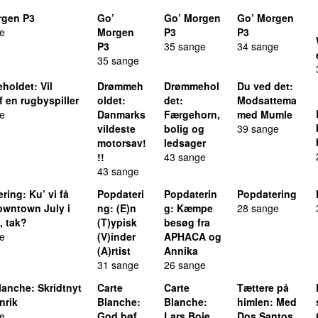
rgen P3
Go’
Go’ Morgen
Go’ Morgen
e
Morgen
P3
P3
P3
35 sange
34 sange
35 sange
holdet
: Vil
Drømmeh
Drømmehol
Du ved det
:
af en rugbyspiller
oldet
:
det
:
Modsattema
e
Danmarks
Færgehorn,
med Mumle
vildeste
bolig og
39 sange
motorsav!
ledsager
!!
43 sange
43 sange
ering
: Ku’ vi få
Popdateri
Popdaterin
Popdatering
owntown July i
ng
: (E)n
g
: Kæmpe
28 sange
, tak?
(T)ypisk
besøg fra
e
(V)inder
APHACA og
(A)rtist
Annika
31 sange
26 sange
lanche
: Skridtnyt
Carte
Carte
Tættere på
nrik
Blanche
:
Blanche
:
himlen
: Med
e
God bøf
Lars Boje
Dos Santos