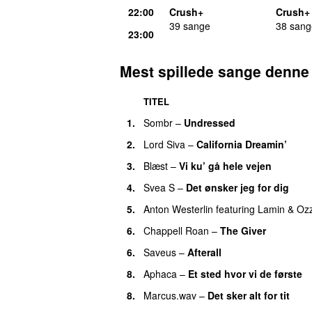
22:00
Crush+
Crush+
39 sange
38 sang
23:00
Mest spillede sange denne
TITEL
1.
Sombr
–
Undressed
DENNE UGES U
2.
Lord Siva
–
California Dreamin’
UU
3.
Blæst
–
Vi ku’ gå hele vejen
4.
Svea S
–
Det ønsker jeg for dig
5.
Anton Westerlin
featuring
Lamin
&
Oz
6.
Chappell Roan
–
The Giver
UU
6.
Saveus
–
Afterall
8.
Aphaca
–
Et sted hvor vi de første
8.
Marcus.wav
–
Det sker alt for tit
UU