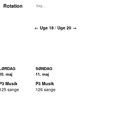
Rotation
← Uge 18
/
Uge 20 →
LØRDAG
SØNDAG
10. maj
11. maj
P3 Musik
P3 Musik
125 sange
126 sange