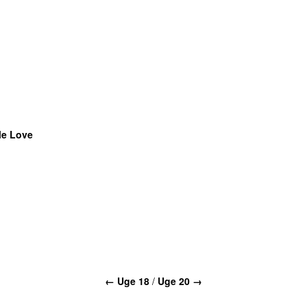
e Love
← Uge 18
/
Uge 20 →