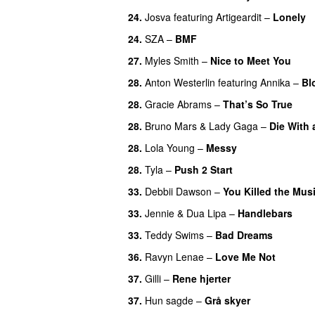
24.
Josva
featuring
Artigeardit
–
Lonely
24.
SZA
–
BMF
27.
Myles Smith
–
Nice to Meet You
28.
Anton Westerlin
featuring
Annika
–
Bl
28.
Gracie Abrams
–
That’s So True
28.
Bruno Mars
&
Lady Gaga
–
Die With 
28.
Lola Young
–
Messy
UU
28.
Tyla
–
Push 2 Start
33.
Debbii Dawson
–
You Killed the Mus
33.
Jennie
&
Dua Lipa
–
Handlebars
33.
Teddy Swims
–
Bad Dreams
36.
Ravyn Lenae
–
Love Me Not
37.
Gilli
–
Rene hjerter
37.
Hun sagde
–
Grå skyer
UU