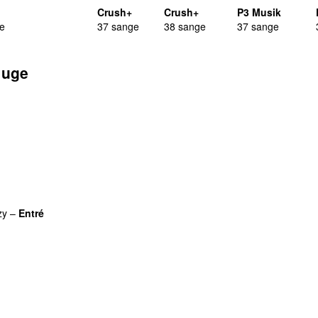
Crush+
Crush+
P3 Musik
e
37 sange
38 sange
37 sange
 uge
UNDGÅELIGE
zy
–
Entré