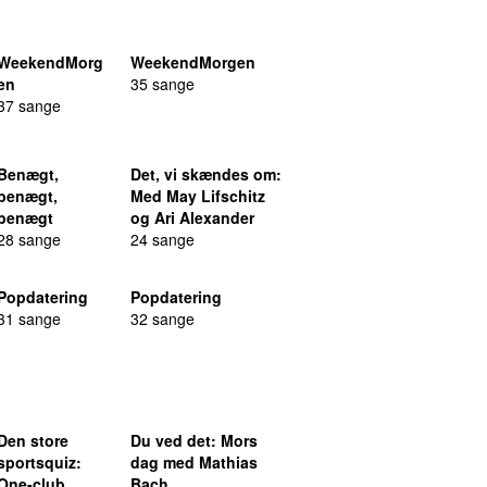
WeekendMorg
WeekendMorgen
en
35 sange
37 sange
Benægt,
Det, vi skændes om
:
benægt,
Med May Lifschitz
benægt
og Ari Alexander
28 sange
24 sange
Popdatering
Popdatering
31 sange
32 sange
Den store
Du ved det
: Mors
sportsquiz
:
dag med Mathias
One-club
Bach