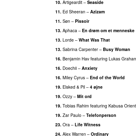
10.
Artigeardit
–
Seaside
11.
Ed Sheeran
–
Azizam
11.
Søn
–
Pissoir
UU
13.
Aphaca
–
En drøm om et menneske
13.
Lorde
–
What Was That
UU
13.
Sabrina Carpenter
–
Busy Woman
16.
Benjamin Hav
featuring
Lukas Graha
16.
Doechii
–
Anxiety
16.
Miley Cyrus
–
End of the World
UU
19.
Elsked
&
Pil
–
4 øjne
19.
Ozzy
–
Mit ord
19.
Tobias Rahim
featuring
Kabusa Orient
19.
Zar Paulo
–
Telefonperson
UU
23.
Ora
–
Life Witness
24.
Alex Warren
–
Ordinary