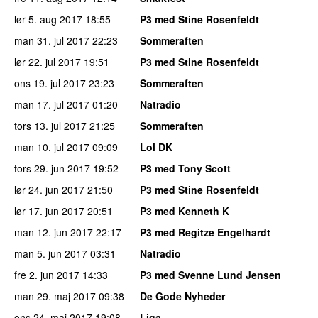
lør 5. aug 2017
18:55
P3 med Stine Rosenfeldt
man 31. jul 2017
22:23
Sommeraften
lør 22. jul 2017
19:51
P3 med Stine Rosenfeldt
ons 19. jul 2017
23:23
Sommeraften
man 17. jul 2017
01:20
Natradio
tors 13. jul 2017
21:25
Sommeraften
man 10. jul 2017
09:09
Lol DK
tors 29. jun 2017
19:52
P3 med Tony Scott
lør 24. jun 2017
21:50
P3 med Stine Rosenfeldt
lør 17. jun 2017
20:51
P3 med Kenneth K
man 12. jun 2017
22:17
P3 med Regitze Engelhardt
man 5. jun 2017
03:31
Natradio
fre 2. jun 2017
14:33
P3 med Svenne Lund Jensen
man 29. maj 2017
09:38
De Gode Nyheder
ons 24. maj 2017
19:08
Liga