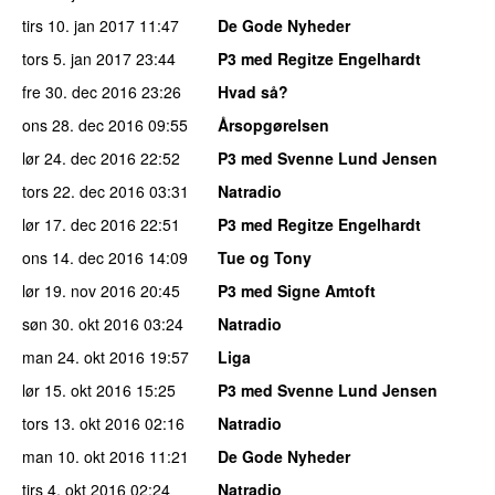
tirs 10. jan 2017
11:47
De Gode Nyheder
tors 5. jan 2017
23:44
P3 med Regitze Engelhardt
fre 30. dec 2016
23:26
Hvad så?
ons 28. dec 2016
09:55
Årsopgørelsen
lør 24. dec 2016
22:52
P3 med Svenne Lund Jensen
tors 22. dec 2016
03:31
Natradio
lør 17. dec 2016
22:51
P3 med Regitze Engelhardt
ons 14. dec 2016
14:09
Tue og Tony
lør 19. nov 2016
20:45
P3 med Signe Amtoft
søn 30. okt 2016
03:24
Natradio
man 24. okt 2016
19:57
Liga
lør 15. okt 2016
15:25
P3 med Svenne Lund Jensen
tors 13. okt 2016
02:16
Natradio
man 10. okt 2016
11:21
De Gode Nyheder
tirs 4. okt 2016
02:24
Natradio