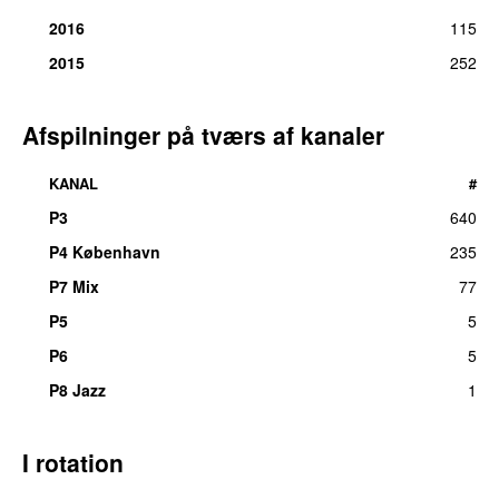
2016
115
2015
252
Afspilninger på tværs af kanaler
KANAL
#
P3
640
P4 København
235
P7 Mix
77
P5
5
P6
5
P8 Jazz
1
I rotation