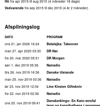
Hit
fra
apr 2015
til
aug 2015
(4 måneder 18 dage)
Vedvarende
fra
sep 2015
til
dec 2019
(4 år 2 måneder)
Afspilningslog
DATO
PROGRAM
ons 21. jan 2026
16:24
Balalajka
: Takeover
man 27. apr 2020
03:30
DR Nat
fre 20. mar 2020
05:51
DR Morgen
søn 1. dec 2019
05:36
Natradio
tirs 26. nov 2019
16:36
Danske tilstande
man 25. nov 2019
03:36
Natradio
lør 23. nov 2019
12:34
Line Kirsten Giftekniv
fre 22. nov 2019
02:36
Natradio
Danskerbingo
: En Kato-strofal
ons 20. nov 2019
09:41
løgn og kannibalhøns i asparges