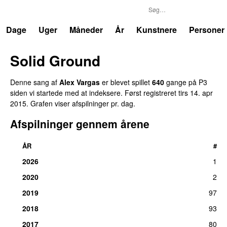
P3
Trends
Dage
Uger
Måneder
År
Kunstnere
Personer
Solid Ground
Denne sang af
Alex Vargas
er blevet spillet
640
gange på P3
siden vi startede med at indeksere. Først registreret
tirs 14. apr
2015
. Grafen viser afspilninger pr. dag.
Afspilninger gennem årene
ÅR
#
2026
1
2020
2
2019
97
2018
93
2017
80