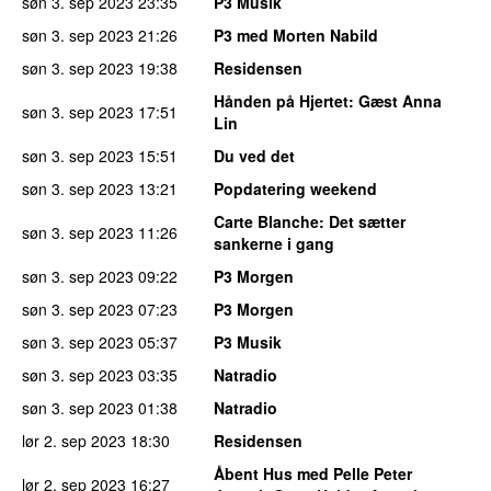
søn 3. sep 2023
23:35
P3 Musik
søn 3. sep 2023
21:26
P3 med Morten Nabild
søn 3. sep 2023
19:38
Residensen
Hånden på Hjertet
: Gæst Anna
søn 3. sep 2023
17:51
Lin
søn 3. sep 2023
15:51
Du ved det
søn 3. sep 2023
13:21
Popdatering weekend
Carte Blanche
: Det sætter
søn 3. sep 2023
11:26
sankerne i gang
søn 3. sep 2023
09:22
P3 Morgen
søn 3. sep 2023
07:23
P3 Morgen
søn 3. sep 2023
05:37
P3 Musik
søn 3. sep 2023
03:35
Natradio
søn 3. sep 2023
01:38
Natradio
lør 2. sep 2023
18:30
Residensen
Åbent Hus med Pelle Peter
lør 2. sep 2023
16:27