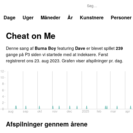
P3
Trends
Dage
Uger
Måneder
År
Kunstnere
Personer
Cheat on Me
UU
Denne sang af
Burna Boy
featuring
Dave
er blevet spillet
239
gange på P3 siden vi startede med at indeksere. Først
registreret
ons 23. aug 2023
. Grafen viser afspilninger pr. dag.
12
10
8
6
4
2
0
aug
sep
okt
nov
dec
2025
feb
mar
apr
Afspilninger gennem årene