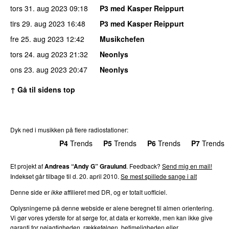
tors 31. aug 2023
09:18
P3 med Kasper Reippurt
tirs 29. aug 2023
16:48
P3 med Kasper Reippurt
fre 25. aug 2023
12:42
Musikchefen
tors 24. aug 2023
21:32
Neonlys
ons 23. aug 2023
20:47
Neonlys
↑ Gå til sidens top
Dyk ned i musikken på flere radiostationer:
P3
Trends
P4
Trends
P5
Trends
P6
Trends
P7
Trends
Et projekt af
Andreas “Andy G” Graulund
. Feedback?
Send mig en mail!
Indekset går tilbage til d. 20. april 2010.
Se mest spillede sange i alt
Denne side er
ikke
affilieret med DR, og er totalt uofficiel.
Oplysningerne på denne webside er alene beregnet til almen orientering.
Vi gør vores yderste for at sørge for, at data er korrekte, men kan ikke give
garanti for nøjagtigheden, rækkefølgen, betimeligheden eller