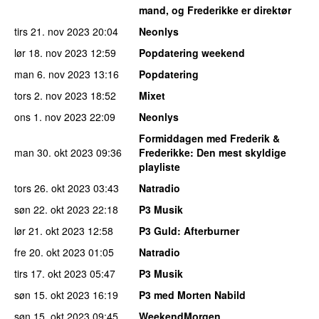
mand, og Frederikke er direktør
tirs 21. nov 2023
20:04
Neonlys
lør 18. nov 2023
12:59
Popdatering weekend
man 6. nov 2023
13:16
Popdatering
tors 2. nov 2023
18:52
Mixet
ons 1. nov 2023
22:09
Neonlys
Formiddagen med Frederik &
man 30. okt 2023
09:36
Frederikke
: Den mest skyldige
playliste
tors 26. okt 2023
03:43
Natradio
søn 22. okt 2023
22:18
P3 Musik
lør 21. okt 2023
12:58
P3 Guld
: Afterburner
fre 20. okt 2023
01:05
Natradio
tirs 17. okt 2023
05:47
P3 Musik
søn 15. okt 2023
16:19
P3 med Morten Nabild
søn 15. okt 2023
09:45
WeekendMorgen