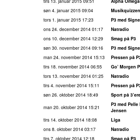
tirs 13. januar 2015
09:51
Alpha Omega
søn 4. januar 2015
09:04
Musikquizze
tors 1. januar 2015
17:23
P3 med Signe
ons 24. december 2014
01:17
Natradio
ons 10. december 2014
12:29
Smag på P3
søn 30. november 2014
09:16
P3 med Signe
man 24. november 2014
15:13
Pressen på P
tirs 18. november 2014
06:55
Go’ Morgen 
tors 13. november 2014
01:25
Natradio
tirs 4. november 2014
15:11
Pressen på P
søn 26. oktober 2014
18:49
Sport på 3’er
P3 med Pelle 
man 20. oktober 2014
15:21
Jensen
tirs 14. oktober 2014
18:08
Liga
ons 8. oktober 2014
03:17
Natradio
tirs 7. oktober 2014
12:18
Smag på P3