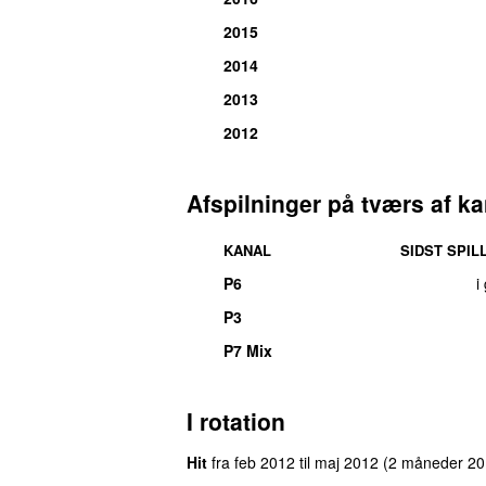
2015
2014
2013
2012
Afspilninger på tværs af ka
KANAL
SIDST SPIL
P6
i
P3
UU
P7 Mix
I rotation
Hit
fra
feb 2012
til
maj 2012
(2 måneder 20