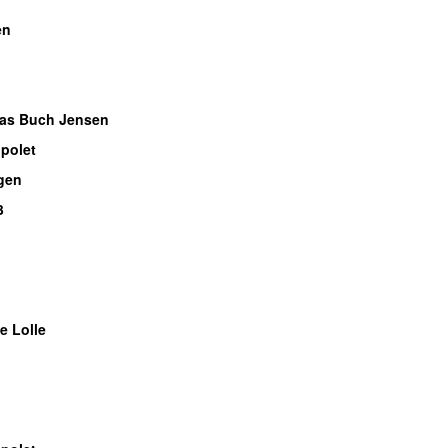
en
ias Buch Jensen
polet
gen
3
e Lolle