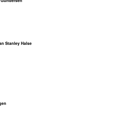
 Gundersen
an Stanley Halse
gen