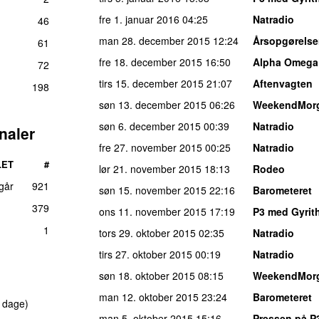
fre 1. januar 2016
04:25
Natradio
46
man 28. december 2015
12:24
Årsopgørels
61
fre 18. december 2015
16:50
Alpha Omega
72
tirs 15. december 2015
21:07
Aftenvagten
198
søn 13. december 2015
06:26
WeekendMor
søn 6. december 2015
00:39
Natradio
naler
fre 27. november 2015
00:25
Natradio
LET
#
lør 21. november 2015
18:13
Rodeo
 går
921
søn 15. november 2015
22:16
Barometeret
379
ons 11. november 2015
17:19
P3 med Gyrith
1
tors 29. oktober 2015
02:35
Natradio
tirs 27. oktober 2015
00:19
Natradio
søn 18. oktober 2015
08:15
WeekendMor
man 12. oktober 2015
23:24
Barometeret
 dage)
man 5. oktober 2015
15:16
Pressen på P