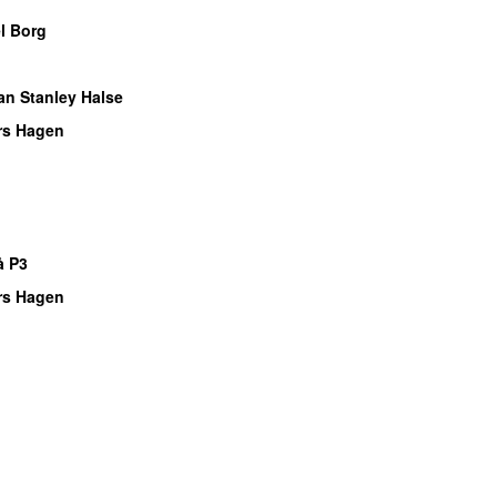
l Borg
an Stanley Halse
rs Hagen
å P3
rs Hagen