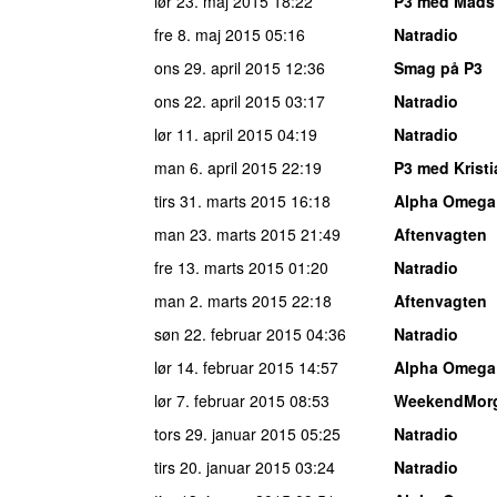
lør 23. maj 2015
18:22
P3 med Mads
fre 8. maj 2015
05:16
Natradio
ons 29. april 2015
12:36
Smag på P3
ons 22. april 2015
03:17
Natradio
lør 11. april 2015
04:19
Natradio
man 6. april 2015
22:19
P3 med Kristi
tirs 31. marts 2015
16:18
Alpha Omega
man 23. marts 2015
21:49
Aftenvagten
fre 13. marts 2015
01:20
Natradio
man 2. marts 2015
22:18
Aftenvagten
søn 22. februar 2015
04:36
Natradio
lør 14. februar 2015
14:57
Alpha Omega
lør 7. februar 2015
08:53
WeekendMor
tors 29. januar 2015
05:25
Natradio
tirs 20. januar 2015
03:24
Natradio