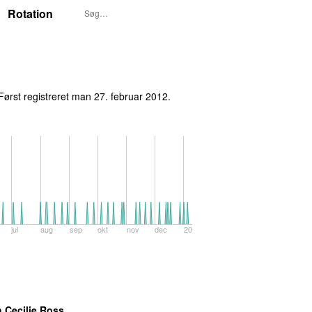
Rotation
P3S UUNDGÅELIGE I UGE 9, 2012
ørst registreret
man 27. februar 2012
.
jul
aug
sep
okt
nov
dec
2016
 Cecilie Ross