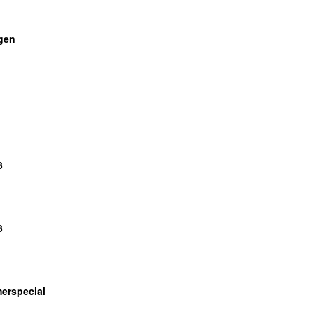
gen
3
3
erspecial