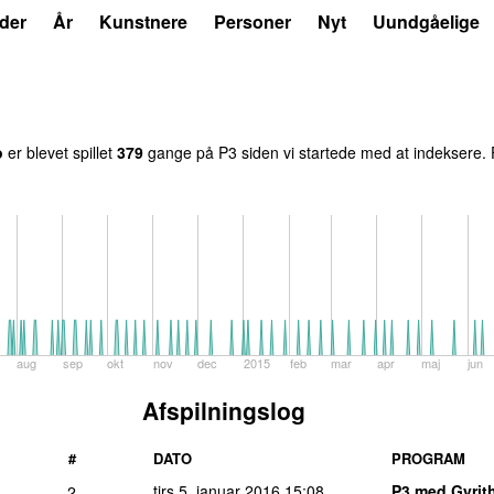
der
År
Kunstnere
Personer
Nyt
Uundgåelige
o
er blevet spillet
379
gange på P3 siden vi startede med at indeksere. F
aug
sep
okt
nov
dec
2015
feb
mar
apr
maj
jun
Afspilningslog
#
DATO
PROGRAM
tirs 5. januar 2016
15:08
P3 med Gyrith
2