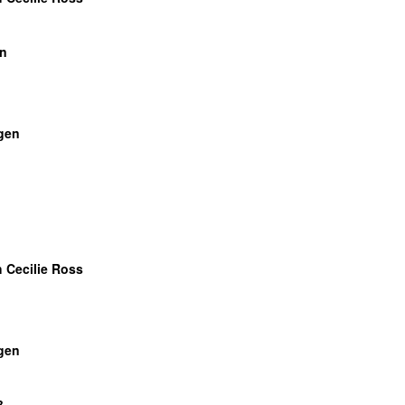
en
gen
 Cecilie Ross
gen
3