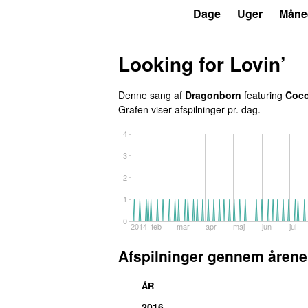
P3
Trends
Dage
Uger
Måne
Looking for Lovin’
Denne sang af
Dragonborn
featuring
Coc
Grafen viser afspilninger pr. dag.
4
3
2
1
0
2014
feb
mar
apr
maj
jun
jul
Afspilninger gennem årene
ÅR
2016