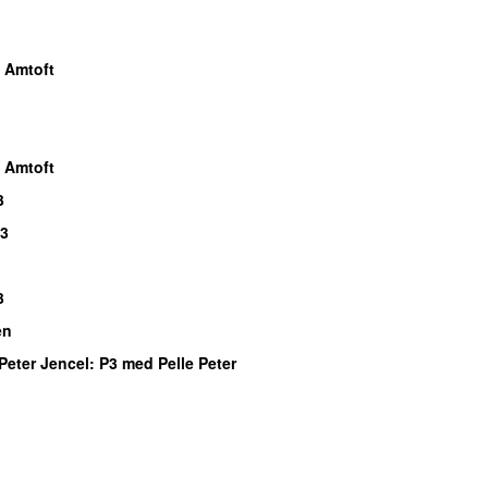
n
 Amtoft
 Amtoft
3
P3
3
en
Peter Jencel
: P3 med Pelle Peter