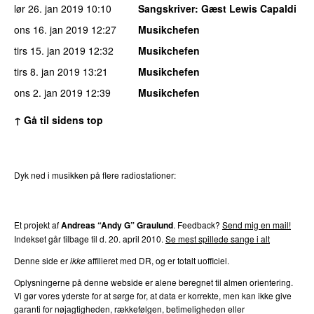
lør 26. jan 2019
10:10
Sangskriver
: Gæst Lewis Capaldi
ons 16. jan 2019
12:27
Musikchefen
tirs 15. jan 2019
12:32
Musikchefen
tirs 8. jan 2019
13:21
Musikchefen
ons 2. jan 2019
12:39
Musikchefen
↑ Gå til sidens top
Dyk ned i musikken på flere radiostationer:
P3
Trends
P4
Trends
P5
Trends
P6
Trends
P7
Trends
Et projekt af
Andreas “Andy G” Graulund
. Feedback?
Send mig en mail!
Indekset går tilbage til d. 20. april 2010.
Se mest spillede sange i alt
Denne side er
ikke
affilieret med DR, og er totalt uofficiel.
Oplysningerne på denne webside er alene beregnet til almen orientering.
Vi gør vores yderste for at sørge for, at data er korrekte, men kan ikke give
garanti for nøjagtigheden, rækkefølgen, betimeligheden eller