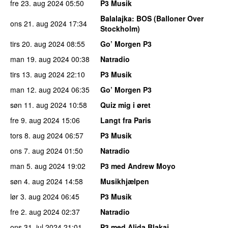
fre 23. aug 2024
05:50
P3 Musik
Balalajka
: BOS (Balloner Over
ons 21. aug 2024
17:34
Stockholm)
tirs 20. aug 2024
08:55
Go’ Morgen P3
man 19. aug 2024
00:38
Natradio
tirs 13. aug 2024
22:10
P3 Musik
man 12. aug 2024
06:35
Go’ Morgen P3
søn 11. aug 2024
10:58
Quiz mig i øret
fre 9. aug 2024
15:06
Langt fra Paris
tors 8. aug 2024
06:57
P3 Musik
ons 7. aug 2024
01:50
Natradio
man 5. aug 2024
19:02
P3 med Andrew Moyo
søn 4. aug 2024
14:58
Musikhjælpen
lør 3. aug 2024
06:45
P3 Musik
fre 2. aug 2024
02:37
Natradio
ons 31. jul 2024
21:01
P3 med Alida Blakaj