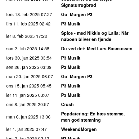
Signaturrugbrød
tors 13. feb 2025
07:27
Go’ Morgen P3
tirs 11. feb 2025
02:42
P3 Musik
Spice - med Nikkie og Laila
: Når
lør 8. feb 2025
17:22
naboen bliver en fjende
søn 2. feb 2025
14:58
Du ved det
: Med Lars Rasmussen
tors 30. jan 2025
03:54
P3 Musik
søn 26. jan 2025
03:39
P3 Musik
man 20. jan 2025
06:07
Go’ Morgen P3
ons 15. jan 2025
05:45
P3 Musik
lør 11. jan 2025
03:07
P3 Musik
ons 8. jan 2025
20:57
Crush
Popdatering
: En hæs stemme,
man 6. jan 2025
13:06
men god stemning
lør 4. jan 2025
07:47
WeekendMorgen
tors 2. jan 2025
02:12
P3 Musik