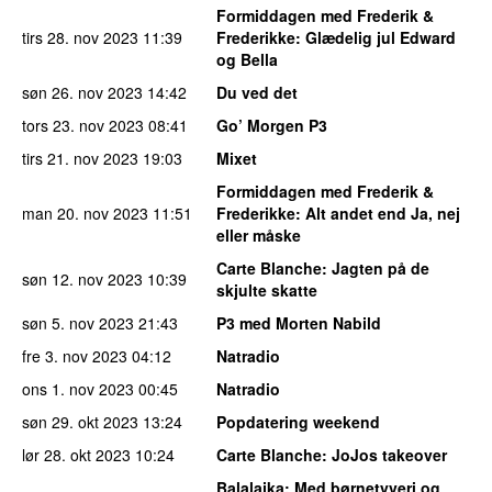
Formiddagen med Frederik &
tirs 28. nov 2023
11:39
Frederikke
: Glædelig jul Edward
og Bella
søn 26. nov 2023
14:42
Du ved det
tors 23. nov 2023
08:41
Go’ Morgen P3
tirs 21. nov 2023
19:03
Mixet
Formiddagen med Frederik &
man 20. nov 2023
11:51
Frederikke
: Alt andet end Ja, nej
eller måske
Carte Blanche
: Jagten på de
søn 12. nov 2023
10:39
skjulte skatte
søn 5. nov 2023
21:43
P3 med Morten Nabild
fre 3. nov 2023
04:12
Natradio
ons 1. nov 2023
00:45
Natradio
søn 29. okt 2023
13:24
Popdatering weekend
lør 28. okt 2023
10:24
Carte Blanche
: JoJos takeover
Balalajka
: Med børnetyveri og