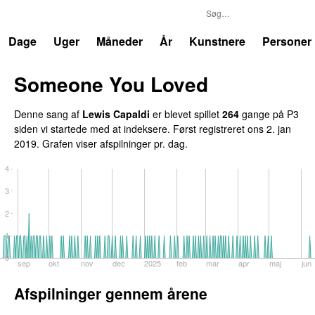
P3
Trends
Dage
Uger
Måneder
År
Kunstnere
Personer
Someone You Loved
Denne sang af
Lewis Capaldi
er blevet spillet
264
gange på P3
siden vi startede med at indeksere. Først registreret
ons 2. jan
2019
. Grafen viser afspilninger pr. dag.
4
3
2
1
0
sep
okt
nov
dec
2025
feb
mar
apr
maj
jun
Afspilninger gennem årene