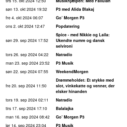
tirs 15. okt 2024
12:50
Musikhjælpen
: Med Fallulah
søn 13. okt 2024
19:32
P3 med Alida Blakaj
fre 4. okt 2024
06:07
Go’ Morgen P3
ons 2. okt 2024
12:47
Popdatering
Spice - med Nikkie og Laila
:
søn 29. sep 2024
17:52
Ukendte numre og dansk
selvironi
tors 26. sep 2024
04:22
Natradio
man 23. sep 2024
23:52
P3 Musik
søn 22. sep 2024
07:55
WeekendMorgen
Drømmeholdet
: Et stykke med
fre 20. sep 2024
11:50
slot, vinkekatte og venner, der
elsker hinanden
tors 19. sep 2024
02:11
Natradio
tirs 17. sep 2024
17:10
Balalajka
man 16. sep 2024
08:42
Go’ Morgen P3
lør 14. sep 2024
23:04
P3 Musik