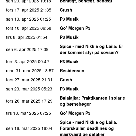
søn 20. apr 2025
10:18
Benægt, benægt, benægt
tors 17. apr 2025
21:35
Crush
søn 13. apr 2025
01:25
P3 Musik
tors 10. apr 2025
06:58
Go’ Morgen P3
tirs 8. apr 2025
01:54
P3 Musik
Spice - med Nikkie og Laila
: Er
søn 6. apr 2025
17:39
der kommet styr på sovsen?
tors 3. apr 2025
00:42
P3 Musik
man 31. mar 2025
18:57
Residensen
tors 27. mar 2025
21:31
Crush
søn 23. mar 2025
05:23
P3 Musik
Balalajka
: Praktikanten i solarie
tors 20. mar 2025
17:29
og børnebøger
tirs 18. mar 2025
07:25
Go’ Morgen P3
Spice - med Nikkie og Laila
:
søn 16. mar 2025
16:04
Forårskuller, deadlines og
mærkværdige detaljer