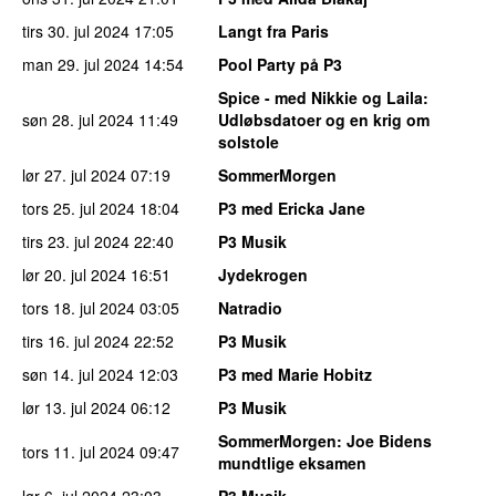
tirs 30. jul 2024
17:05
Langt fra Paris
man 29. jul 2024
14:54
Pool Party på P3
Spice - med Nikkie og Laila
:
søn 28. jul 2024
11:49
Udløbsdatoer og en krig om
solstole
lør 27. jul 2024
07:19
SommerMorgen
tors 25. jul 2024
18:04
P3 med Ericka Jane
tirs 23. jul 2024
22:40
P3 Musik
lør 20. jul 2024
16:51
Jydekrogen
tors 18. jul 2024
03:05
Natradio
tirs 16. jul 2024
22:52
P3 Musik
søn 14. jul 2024
12:03
P3 med Marie Hobitz
lør 13. jul 2024
06:12
P3 Musik
SommerMorgen
: Joe Bidens
tors 11. jul 2024
09:47
mundtlige eksamen
lør 6. jul 2024
23:03
P3 Musik