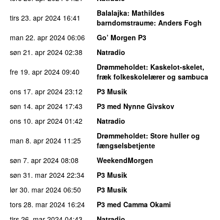
Balalajka
: Mathildes
tirs 23. apr 2024
16:41
barndomstraume: Anders Fogh
man 22. apr 2024
06:06
Go’ Morgen P3
søn 21. apr 2024
02:38
Natradio
Drømmeholdet
: Kaskelot-skelet,
fre 19. apr 2024
09:40
fræk folkeskolelærer og sambuca
ons 17. apr 2024
23:12
P3 Musik
søn 14. apr 2024
17:43
P3 med Nynne Givskov
ons 10. apr 2024
01:42
Natradio
Drømmeholdet
: Store huller og
man 8. apr 2024
11:25
fængselsbetjente
søn 7. apr 2024
08:08
WeekendMorgen
søn 31. mar 2024
22:34
P3 Musik
lør 30. mar 2024
06:50
P3 Musik
tors 28. mar 2024
16:24
P3 med Camma Okami
tirs 26. mar 2024
04:43
Natradio