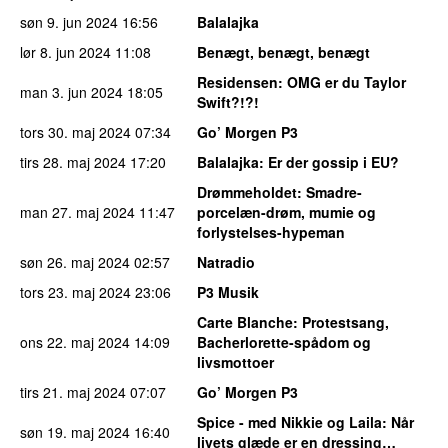
søn 9. jun 2024
16:56
Balalajka
lør 8. jun 2024
11:08
Benægt, benægt, benægt
Residensen
: OMG er du Taylor
man 3. jun 2024
18:05
Swift?!?!
tors 30. maj 2024
07:34
Go’ Morgen P3
tirs 28. maj 2024
17:20
Balalajka
: Er der gossip i EU?
Drømmeholdet
: Smadre-
man 27. maj 2024
11:47
porcelæn-drøm, mumie og
forlystelses-hypeman
søn 26. maj 2024
02:57
Natradio
tors 23. maj 2024
23:06
P3 Musik
Carte Blanche
: Protestsang,
ons 22. maj 2024
14:09
Bacherlorette-spådom og
livsmottoer
tirs 21. maj 2024
07:07
Go’ Morgen P3
Spice - med Nikkie og Laila
: Når
søn 19. maj 2024
16:40
livets glæde er en dressing…