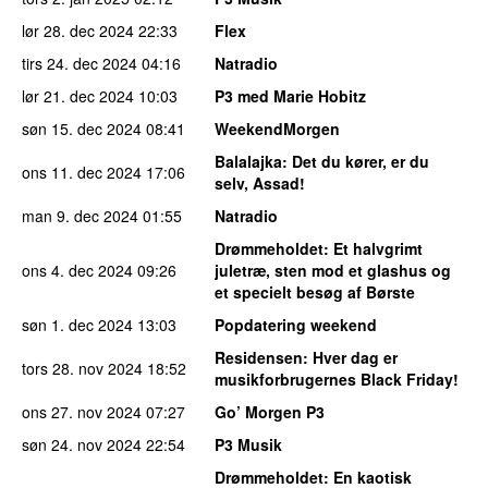
lør 28. dec 2024
22:33
Flex
tirs 24. dec 2024
04:16
Natradio
lør 21. dec 2024
10:03
P3 med Marie Hobitz
søn 15. dec 2024
08:41
WeekendMorgen
Balalajka
: Det du kører, er du
ons 11. dec 2024
17:06
selv, Assad!
man 9. dec 2024
01:55
Natradio
Drømmeholdet
: Et halvgrimt
ons 4. dec 2024
09:26
juletræ, sten mod et glashus og
et specielt besøg af Børste
søn 1. dec 2024
13:03
Popdatering weekend
Residensen
: Hver dag er
tors 28. nov 2024
18:52
musikforbrugernes Black Friday!
ons 27. nov 2024
07:27
Go’ Morgen P3
søn 24. nov 2024
22:54
P3 Musik
Drømmeholdet
: En kaotisk