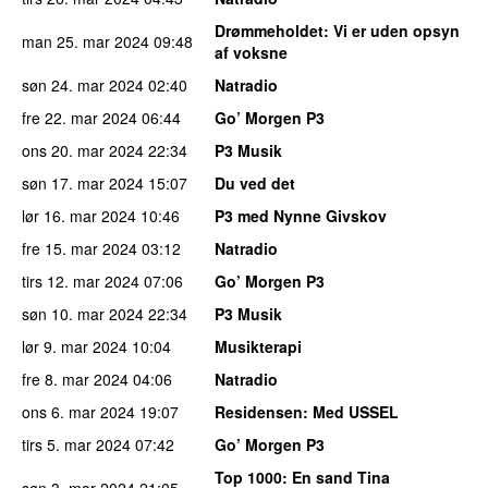
Drømmeholdet
: Vi er uden opsyn
man 25. mar 2024
09:48
af voksne
søn 24. mar 2024
02:40
Natradio
fre 22. mar 2024
06:44
Go’ Morgen P3
ons 20. mar 2024
22:34
P3 Musik
søn 17. mar 2024
15:07
Du ved det
lør 16. mar 2024
10:46
P3 med Nynne Givskov
fre 15. mar 2024
03:12
Natradio
tirs 12. mar 2024
07:06
Go’ Morgen P3
søn 10. mar 2024
22:34
P3 Musik
lør 9. mar 2024
10:04
Musikterapi
fre 8. mar 2024
04:06
Natradio
ons 6. mar 2024
19:07
Residensen
: Med USSEL
tirs 5. mar 2024
07:42
Go’ Morgen P3
Top 1000
: En sand Tina
søn 3. mar 2024
21:05