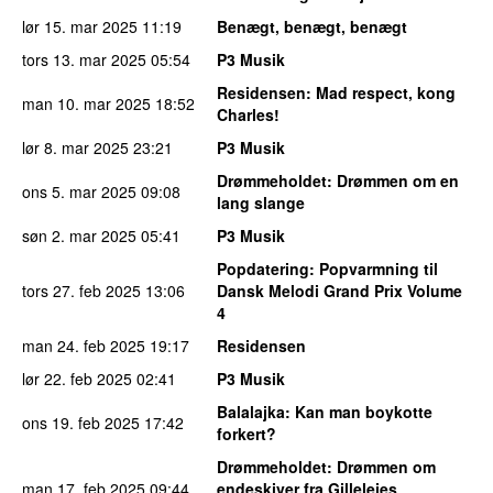
lør 15. mar 2025
11:19
Benægt, benægt, benægt
tors 13. mar 2025
05:54
P3 Musik
Residensen
: Mad respect, kong
man 10. mar 2025
18:52
Charles!
lør 8. mar 2025
23:21
P3 Musik
Drømmeholdet
: Drømmen om en
ons 5. mar 2025
09:08
lang slange
søn 2. mar 2025
05:41
P3 Musik
Popdatering
: Popvarmning til
tors 27. feb 2025
13:06
Dansk Melodi Grand Prix Volume
4
man 24. feb 2025
19:17
Residensen
lør 22. feb 2025
02:41
P3 Musik
Balalajka
: Kan man boykotte
ons 19. feb 2025
17:42
forkert?
Drømmeholdet
: Drømmen om
man 17. feb 2025
09:44
endeskiver fra Gillelejes