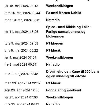
lør 18. maj 2024
09:13
WeekendMorgen
tors 16. maj 2024
20:44
P3 med Morten Nabild
man 13. maj 2024
03:51
Natradio
Spice - med Nikkie og Laila
:
lør 11. maj 2024
16:26
Farlige samtaleemner og
blokeringer
tors 9. maj 2024
09:53
P3 Morgen
ons 8. maj 2024
05:22
P3 Musik
lør 4. maj 2024
07:54
WeekendMorgen
fre 3. maj 2024
00:37
Natradio
Drømmeholdet
: Kage til 300 børn
ons 1. maj 2024
09:42
og en missing SIF-støvle
man 29. apr 2024
22:37
P3 Musik
søn 28. apr 2024
12:56
Popdatering weekend
lør 27. apr 2024
07:08
WeekendMorgen
tors 25. apr 2024
04:21
Natradio