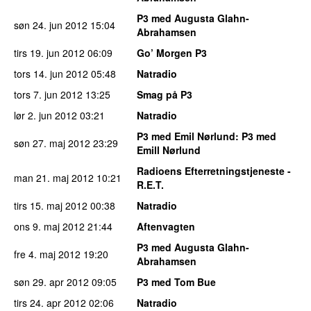
P3 med Augusta Glahn-
søn 24. jun 2012
15:04
Abrahamsen
tirs 19. jun 2012
06:09
Go’ Morgen P3
tors 14. jun 2012
05:48
Natradio
tors 7. jun 2012
13:25
Smag på P3
lør 2. jun 2012
03:21
Natradio
P3 med Emil Nørlund
: P3 med
søn 27. maj 2012
23:29
Emill Nørlund
Radioens Efterretningstjeneste -
man 21. maj 2012
10:21
R.E.T.
tirs 15. maj 2012
00:38
Natradio
ons 9. maj 2012
21:44
Aftenvagten
P3 med Augusta Glahn-
fre 4. maj 2012
19:20
Abrahamsen
søn 29. apr 2012
09:05
P3 med Tom Bue
tirs 24. apr 2012
02:06
Natradio