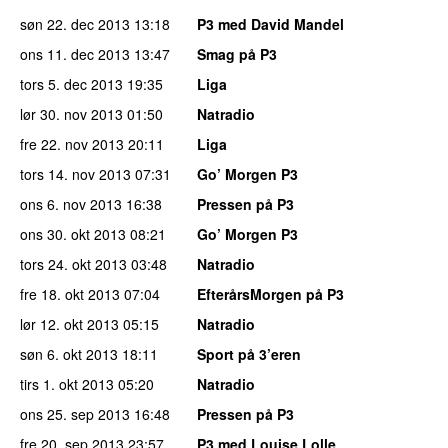
søn 22. dec 2013
13:18
P3 med David Mandel
ons 11. dec 2013
13:47
Smag på P3
tors 5. dec 2013
19:35
Liga
lør 30. nov 2013
01:50
Natradio
fre 22. nov 2013
20:11
Liga
tors 14. nov 2013
07:31
Go’ Morgen P3
ons 6. nov 2013
16:38
Pressen på P3
ons 30. okt 2013
08:21
Go’ Morgen P3
tors 24. okt 2013
03:48
Natradio
fre 18. okt 2013
07:04
EfterårsMorgen på P3
lør 12. okt 2013
05:15
Natradio
søn 6. okt 2013
18:11
Sport på 3’eren
tirs 1. okt 2013
05:20
Natradio
ons 25. sep 2013
16:48
Pressen på P3
fre 20. sep 2013
23:57
P3 med Louise Lolle