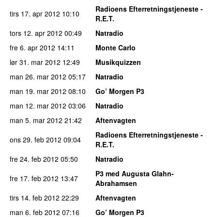
Radioens Efterretningstjeneste -
tirs 17. apr 2012
10:10
R.E.T.
tors 12. apr 2012
00:49
Natradio
fre 6. apr 2012
14:11
Monte Carlo
lør 31. mar 2012
12:49
Musikquizzen
man 26. mar 2012
05:17
Natradio
man 19. mar 2012
08:10
Go’ Morgen P3
man 12. mar 2012
03:06
Natradio
man 5. mar 2012
21:42
Aftenvagten
Radioens Efterretningstjeneste -
ons 29. feb 2012
09:04
R.E.T.
fre 24. feb 2012
05:50
Natradio
P3 med Augusta Glahn-
fre 17. feb 2012
13:47
Abrahamsen
tirs 14. feb 2012
22:29
Aftenvagten
man 6. feb 2012
07:16
Go’ Morgen P3