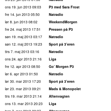
ons 19. jun 2013
09:03
P3 med Sara Frost
fre 14. jun 2013
05:50
Natradio
lør 8. jun 2013
08:02
WeekendMorgen
fre 24. maj 2013
17:51
Pressen på P3
søn 19. maj 2013
03:17
Natradio
søn 12. maj 2013
19:23
Sport på 3’eren
tirs 7. maj 2013
03:16
Natradio
ons 24. apr 2013
21:16
Liga
fre 12. apr 2013
08:50
Go’ Morgen P3
lør 6. apr 2013
01:50
Natradio
lør 30. mar 2013
17:20
Sport på 3’eren
lør 23. mar 2013
09:21
Mads & Monopolet
tirs 19. mar 2013
21:14
Aftenvagten
ons 13. mar 2013
20:23
Liga
tors 7. mar 2013
22:27
Aftenvagten