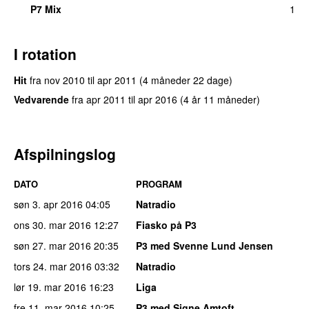
P7 Mix
1
I rotation
Hit
fra
nov 2010
til
apr 2011
(4 måneder 22 dage)
Vedvarende
fra
apr 2011
til
apr 2016
(4 år 11 måneder)
Afspilningslog
DATO
PROGRAM
søn 3. apr 2016
04:05
Natradio
ons 30. mar 2016
12:27
Fiasko på P3
søn 27. mar 2016
20:35
P3 med Svenne Lund Jensen
tors 24. mar 2016
03:32
Natradio
lør 19. mar 2016
16:23
Liga
fre 11. mar 2016
10:25
P3 med Signe Amtoft