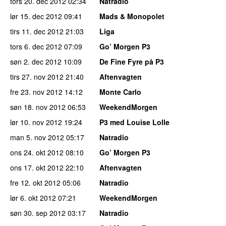
tors 20. dec 2012
02:34
Natradio
lør 15. dec 2012
09:41
Mads & Monopolet
tirs 11. dec 2012
21:03
Liga
tors 6. dec 2012
07:09
Go’ Morgen P3
søn 2. dec 2012
10:09
De Fine Fyre på P3
tirs 27. nov 2012
21:40
Aftenvagten
fre 23. nov 2012
14:12
Monte Carlo
søn 18. nov 2012
06:53
WeekendMorgen
lør 10. nov 2012
19:24
P3 med Louise Lolle
man 5. nov 2012
05:17
Natradio
ons 24. okt 2012
08:10
Go’ Morgen P3
ons 17. okt 2012
22:10
Aftenvagten
fre 12. okt 2012
05:06
Natradio
lør 6. okt 2012
07:21
WeekendMorgen
søn 30. sep 2012
03:17
Natradio