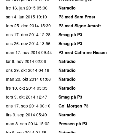
fre 16. jan 2015
05:06
Natradio
søn 4. jan 2015
19:10
P3 med Sara Frost
tors 25. dec 2014
15:39
P3 med Signe Amtoft
ons 17. dec 2014
12:28
Smag på P3
ons 26. nov 2014
13:56
Smag på P3
man 17. nov 2014
09:44
P3 med Cathrine Nissen
lør 8. nov 2014
02:06
Natradio
ons 29. okt 2014
04:18
Natradio
man 20. okt 2014
01:06
Natradio
fre 10. okt 2014
05:05
Natradio
tors 9. okt 2014
12:47
Smag på P3
ons 17. sep 2014
06:10
Go’ Morgen P3
tirs 9. sep 2014
05:49
Natradio
man 8. sep 2014
15:02
Pressen på P3
fre 5. sep 2014
01:35
Natradio