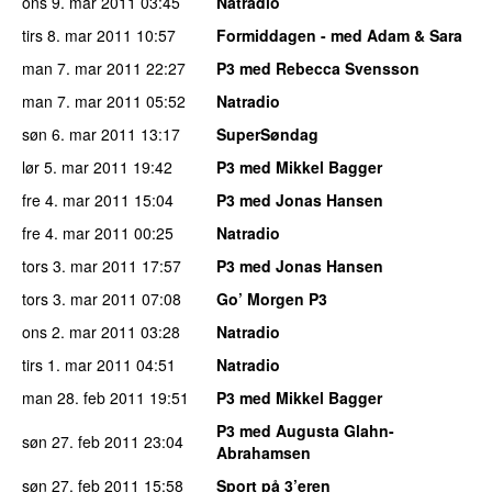
ons 9. mar 2011
03:45
Natradio
tirs 8. mar 2011
10:57
Formiddagen - med Adam & Sara
man 7. mar 2011
22:27
P3 med Rebecca Svensson
man 7. mar 2011
05:52
Natradio
søn 6. mar 2011
13:17
SuperSøndag
lør 5. mar 2011
19:42
P3 med Mikkel Bagger
fre 4. mar 2011
15:04
P3 med Jonas Hansen
fre 4. mar 2011
00:25
Natradio
tors 3. mar 2011
17:57
P3 med Jonas Hansen
tors 3. mar 2011
07:08
Go’ Morgen P3
ons 2. mar 2011
03:28
Natradio
tirs 1. mar 2011
04:51
Natradio
man 28. feb 2011
19:51
P3 med Mikkel Bagger
P3 med Augusta Glahn-
søn 27. feb 2011
23:04
Abrahamsen
søn 27. feb 2011
15:58
Sport på 3’eren