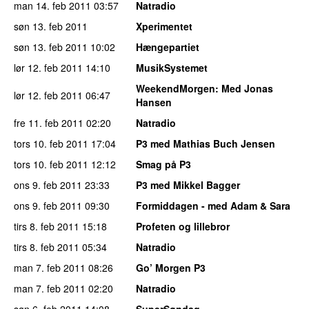
man 14. feb 2011
03:57
Natradio
søn 13. feb 2011
Xperimentet
søn 13. feb 2011
10:02
Hængepartiet
lør 12. feb 2011
14:10
MusikSystemet
WeekendMorgen
: Med Jonas
lør 12. feb 2011
06:47
Hansen
fre 11. feb 2011
02:20
Natradio
tors 10. feb 2011
17:04
P3 med Mathias Buch Jensen
tors 10. feb 2011
12:12
Smag på P3
ons 9. feb 2011
23:33
P3 med Mikkel Bagger
ons 9. feb 2011
09:30
Formiddagen - med Adam & Sara
tirs 8. feb 2011
15:18
Profeten og lillebror
tirs 8. feb 2011
05:34
Natradio
man 7. feb 2011
08:26
Go’ Morgen P3
man 7. feb 2011
02:20
Natradio
søn 6. feb 2011
14:08
SuperSøndag