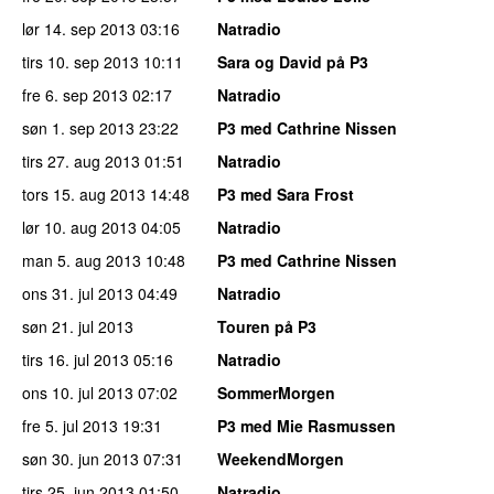
lør 14. sep 2013
03:16
Natradio
tirs 10. sep 2013
10:11
Sara og David på P3
fre 6. sep 2013
02:17
Natradio
søn 1. sep 2013
23:22
P3 med Cathrine Nissen
tirs 27. aug 2013
01:51
Natradio
tors 15. aug 2013
14:48
P3 med Sara Frost
lør 10. aug 2013
04:05
Natradio
man 5. aug 2013
10:48
P3 med Cathrine Nissen
ons 31. jul 2013
04:49
Natradio
søn 21. jul 2013
Touren på P3
tirs 16. jul 2013
05:16
Natradio
ons 10. jul 2013
07:02
SommerMorgen
fre 5. jul 2013
19:31
P3 med Mie Rasmussen
søn 30. jun 2013
07:31
WeekendMorgen
tirs 25. jun 2013
01:50
Natradio