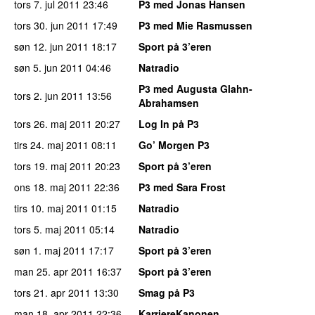
tors 7. jul 2011
23:46
P3 med Jonas Hansen
tors 30. jun 2011
17:49
P3 med Mie Rasmussen
søn 12. jun 2011
18:17
Sport på 3’eren
søn 5. jun 2011
04:46
Natradio
P3 med Augusta Glahn-
tors 2. jun 2011
13:56
Abrahamsen
tors 26. maj 2011
20:27
Log In på P3
tirs 24. maj 2011
08:11
Go’ Morgen P3
tors 19. maj 2011
20:23
Sport på 3’eren
ons 18. maj 2011
22:36
P3 med Sara Frost
tirs 10. maj 2011
01:15
Natradio
tors 5. maj 2011
05:14
Natradio
søn 1. maj 2011
17:17
Sport på 3’eren
man 25. apr 2011
16:37
Sport på 3’eren
tors 21. apr 2011
13:30
Smag på P3
man 18. apr 2011
22:36
KarriereKanonen