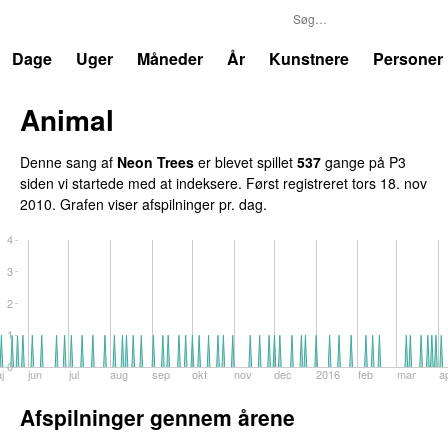
P3
Trends
Dage
Uger
Måneder
År
Kunstnere
Personer
Animal
Denne sang af
Neon Trees
er blevet spillet
537
gange på P3
siden vi startede med at indeksere. Først registreret
tors 18. nov
2010
. Grafen viser afspilninger pr. dag.
4
3
2
1
0
j
jun
jul
aug
sep
okt
nov
dec
2016
feb
mar
a
Afspilninger gennem årene