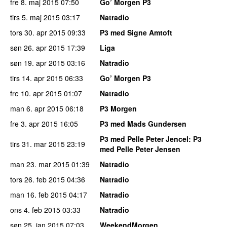
fre 8. maj 2015
07:50
Go’ Morgen P3
tirs 5. maj 2015
03:17
Natradio
tors 30. apr 2015
09:33
P3 med Signe Amtoft
søn 26. apr 2015
17:39
Liga
søn 19. apr 2015
03:16
Natradio
tirs 14. apr 2015
06:33
Go’ Morgen P3
fre 10. apr 2015
01:07
Natradio
man 6. apr 2015
06:18
P3 Morgen
fre 3. apr 2015
16:05
P3 med Mads Gundersen
P3 med Pelle Peter Jencel
: P3
tirs 31. mar 2015
23:19
med Pelle Peter Jensen
man 23. mar 2015
01:39
Natradio
tors 26. feb 2015
04:36
Natradio
man 16. feb 2015
04:17
Natradio
ons 4. feb 2015
03:33
Natradio
søn 25. jan 2015
07:03
WeekendMorgen