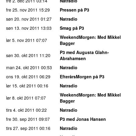
fre 2. dec 2011
03:14
Natradio
fre 25. nov 2011
15:29
Pressen på P3
søn 20. nov 2011
01:27
Natradio
søn 13. nov 2011
13:03
Smag på P3
WeekendMorgen
: Med Mikkel
lør 5. nov 2011
07:07
Bagger
P3 med Augusta Glahn-
søn 30. okt 2011
11:20
Abrahamsen
man 24. okt 2011
00:53
Natradio
ons 19. okt 2011
06:29
EfterårsMorgen på P3
lør 15. okt 2011
00:16
Natradio
WeekendMorgen
: Med Mikkel
lør 8. okt 2011
07:07
Bagger
tirs 4. okt 2011
00:22
Natradio
fre 30. sep 2011
09:07
P3 med Jonas Hansen
tirs 27. sep 2011
00:16
Natradio