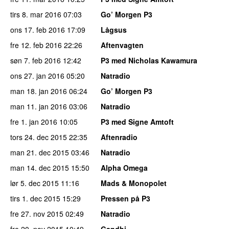
tirs 8. mar 2016
07:03
Go’ Morgen P3
ons 17. feb 2016
17:09
Lågsus
fre 12. feb 2016
22:26
Aftenvagten
søn 7. feb 2016
12:42
P3 med Nicholas Kawamura
ons 27. jan 2016
05:20
Natradio
man 18. jan 2016
06:24
Go’ Morgen P3
man 11. jan 2016
03:06
Natradio
fre 1. jan 2016
10:05
P3 med Signe Amtoft
tors 24. dec 2015
22:35
Aftenradio
man 21. dec 2015
03:46
Natradio
man 14. dec 2015
15:50
Alpha Omega
lør 5. dec 2015
11:16
Mads & Monopolet
tirs 1. dec 2015
15:29
Pressen på P3
fre 27. nov 2015
02:49
Natradio
fre 20. nov 2015
10:49
Gandhi