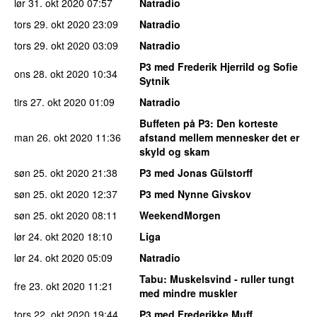
lør 31. okt 2020
07:57
Natradio
tors 29. okt 2020
23:09
Natradio
tors 29. okt 2020
03:09
Natradio
P3 med Frederik Hjerrild og Sofie
ons 28. okt 2020
10:34
Sytnik
tirs 27. okt 2020
01:09
Natradio
Buffeten på P3
: Den korteste
man 26. okt 2020
11:36
afstand mellem mennesker det er
skyld og skam
søn 25. okt 2020
21:38
P3 med Jonas Gülstorff
søn 25. okt 2020
12:37
P3 med Nynne Givskov
søn 25. okt 2020
08:11
WeekendMorgen
lør 24. okt 2020
18:10
Liga
lør 24. okt 2020
05:09
Natradio
Tabu
: Muskelsvind - ruller tungt
fre 23. okt 2020
11:21
med mindre muskler
tors 22. okt 2020
19:44
P3 med Frederikke Muff