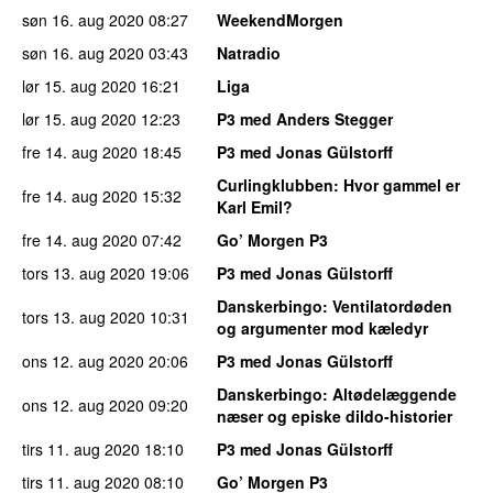
søn 16. aug 2020
08:27
WeekendMorgen
søn 16. aug 2020
03:43
Natradio
lør 15. aug 2020
16:21
Liga
lør 15. aug 2020
12:23
P3 med Anders Stegger
fre 14. aug 2020
18:45
P3 med Jonas Gülstorff
Curlingklubben
: Hvor gammel er
fre 14. aug 2020
15:32
Karl Emil?
fre 14. aug 2020
07:42
Go’ Morgen P3
tors 13. aug 2020
19:06
P3 med Jonas Gülstorff
Danskerbingo
: Ventilatordøden
tors 13. aug 2020
10:31
og argumenter mod kæledyr
ons 12. aug 2020
20:06
P3 med Jonas Gülstorff
Danskerbingo
: Altødelæggende
ons 12. aug 2020
09:20
næser og episke dildo-historier
tirs 11. aug 2020
18:10
P3 med Jonas Gülstorff
tirs 11. aug 2020
08:10
Go’ Morgen P3