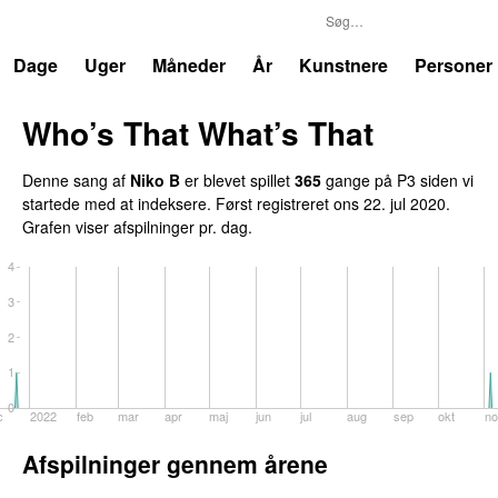
P3
Trends
Dage
Uger
Måneder
År
Kunstnere
Personer
Who’s That What’s That
UU
Denne sang af
Niko B
er blevet spillet
365
gange på P3 siden vi
startede med at indeksere. Først registreret
ons 22. jul 2020
.
Grafen viser afspilninger pr. dag.
4
3
2
1
0
c
2022
feb
mar
apr
maj
jun
jul
aug
sep
okt
no
Afspilninger gennem årene