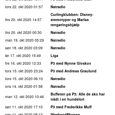
tors 22. okt 2020
01:57
Natradio
Curlingklubben
: Disney-
tirs 20. okt 2020
14:57
stereotyper og Marias
rengøringshjælp
tirs 20. okt 2020
00:30
Natradio
man 19. okt 2020
05:29
Natradio
søn 18. okt 2020
03:09
Natradio
lør 17. okt 2020
15:49
Liga
fre 16. okt 2020
12:33
P3 med Nynne Givskov
tors 15. okt 2020
23:24
P3 med Andreas Graulund
tors 15. okt 2020
06:10
Natradio
ons 14. okt 2020
01:58
Natradio
Buffeten på P3
: Alle de sko har
man 12. okt 2020
10:46
trådt i en hundelort
søn 11. okt 2020
17:10
P3 med Frederikke Muff
søn 11. okt 2020
08:13
WeekendMorgen