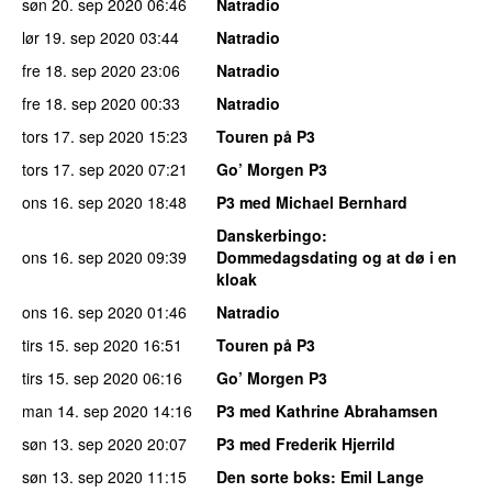
søn 20. sep 2020
06:46
Natradio
lør 19. sep 2020
03:44
Natradio
fre 18. sep 2020
23:06
Natradio
fre 18. sep 2020
00:33
Natradio
tors 17. sep 2020
15:23
Touren på P3
tors 17. sep 2020
07:21
Go’ Morgen P3
ons 16. sep 2020
18:48
P3 med Michael Bernhard
Danskerbingo
:
ons 16. sep 2020
09:39
Dommedagsdating og at dø i en
kloak
ons 16. sep 2020
01:46
Natradio
tirs 15. sep 2020
16:51
Touren på P3
tirs 15. sep 2020
06:16
Go’ Morgen P3
man 14. sep 2020
14:16
P3 med Kathrine Abrahamsen
søn 13. sep 2020
20:07
P3 med Frederik Hjerrild
søn 13. sep 2020
11:15
Den sorte boks
: Emil Lange