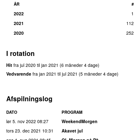
ÅR
#
2022
1
2021
112
2020
252
I rotation
Hit
fra
jul 2020
til
jan 2021
(6 måneder 4 dage)
Vedvarende
fra
jan 2021
til
jul 2021
(5 måneder 4 dage)
Afspilningslog
DATO
PROGRAM
lør 5. nov 2022
08:27
WeekendMorgen
tors 23. dec 2021
10:31
Akavet jul
ons 4. aug 2021
08:45
OL Morgen på P3