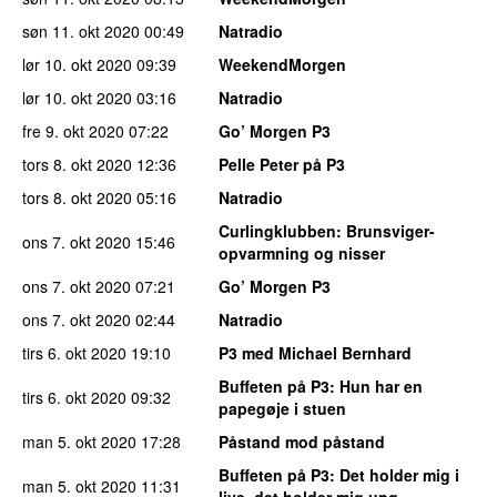
søn 11. okt 2020
00:49
Natradio
lør 10. okt 2020
09:39
WeekendMorgen
lør 10. okt 2020
03:16
Natradio
fre 9. okt 2020
07:22
Go’ Morgen P3
tors 8. okt 2020
12:36
Pelle Peter på P3
tors 8. okt 2020
05:16
Natradio
Curlingklubben
: Brunsviger-
ons 7. okt 2020
15:46
opvarmning og nisser
ons 7. okt 2020
07:21
Go’ Morgen P3
ons 7. okt 2020
02:44
Natradio
tirs 6. okt 2020
19:10
P3 med Michael Bernhard
Buffeten på P3
: Hun har en
tirs 6. okt 2020
09:32
papegøje i stuen
man 5. okt 2020
17:28
Påstand mod påstand
Buffeten på P3
: Det holder mig i
man 5. okt 2020
11:31
live, det holder mig ung