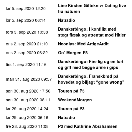
Line Kirsten Giftekniv
: Dating live
lør 5. sep 2020
12:20
fra naturen
lør 5. sep 2020
06:14
Natradio
Danskerbingo
: I konflikt med
tors 3. sep 2020
10:38
stegt flæsk og attentat mod Hitler
ons 2. sep 2020
21:10
Neonlys
: Med ArtigeArdit
ons 2. sep 2020
06:22
Go’ Morgen P3
Danskerbingo
: Fire lig og en lort
tirs 1. sep 2020
11:16
og gift med begge arme i gips
Danskerbingo
: Franskbrød på
man 31. aug 2020
09:57
hovedet og biljagt “gone wrong”
søn 30. aug 2020
17:56
Touren på P3
søn 30. aug 2020
08:11
WeekendMorgen
lør 29. aug 2020
14:24
Touren på P3
lør 29. aug 2020
06:16
Natradio
fre 28. aug 2020
11:08
P3 med Kathrine Abrahamsen