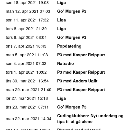
søn 18. apr 2021
19:03
Liga
man 12. apr 2021
07:03
Go’ Morgen P3
søn 11. apr 2021
17:32
Liga
tors 8. apr 2021
21:39
Liga
tors 8. apr 2021
08:04
Go’ Morgen P3
ons 7. apr 2021
18:43
Popdatering
man 5. apr 2021
11:03
P3 med Kasper Reippurt
søn 4. apr 2021
07:03
Natradio
tors 1. apr 2021
10:02
P3 med Kasper Reippurt
tirs 30. mar 2021
16:54
P3 med Anders Ugilt
man 29. mar 2021
21:40
P3 med Kasper Reippurt
lør 27. mar 2021
15:18
Liga
tirs 23. mar 2021
07:11
Go’ Morgen P3
Curlingklubben
: Nyt underlæg og
man 22. mar 2021
14:04
tips til at gå alene
ons 17. mar 2021
16:03
Påstand mod påstand