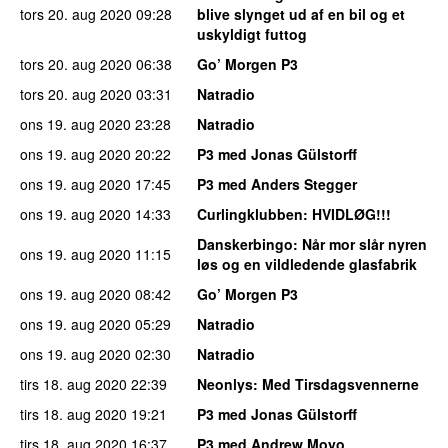
tors 20. aug 2020
09:28
blive slynget ud af en bil og et
uskyldigt futtog
tors 20. aug 2020
06:38
Go’ Morgen P3
tors 20. aug 2020
03:31
Natradio
ons 19. aug 2020
23:28
Natradio
ons 19. aug 2020
20:22
P3 med Jonas Gülstorff
ons 19. aug 2020
17:45
P3 med Anders Stegger
ons 19. aug 2020
14:33
Curlingklubben
: HVIDLØG!!!
Danskerbingo
: Når mor slår nyren
ons 19. aug 2020
11:15
løs og en vildledende glasfabrik
ons 19. aug 2020
08:42
Go’ Morgen P3
ons 19. aug 2020
05:29
Natradio
ons 19. aug 2020
02:30
Natradio
tirs 18. aug 2020
22:39
Neonlys
: Med Tirsdagsvennerne
tirs 18. aug 2020
19:21
P3 med Jonas Gülstorff
tirs 18. aug 2020
16:37
P3 med Andrew Moyo