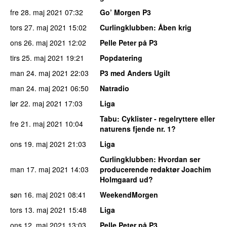
fre 28. maj 2021
07:32
Go’ Morgen P3
tors 27. maj 2021
15:02
Curlingklubben
: Åben krig
ons 26. maj 2021
12:02
Pelle Peter på P3
tirs 25. maj 2021
19:21
Popdatering
man 24. maj 2021
22:03
P3 med Anders Ugilt
man 24. maj 2021
06:50
Natradio
lør 22. maj 2021
17:03
Liga
Tabu
: Cyklister - regelryttere eller
fre 21. maj 2021
10:04
naturens fjende nr. 1?
ons 19. maj 2021
21:03
Liga
Curlingklubben
: Hvordan ser
man 17. maj 2021
14:03
producerende redaktør Joachim
Holmgaard ud?
søn 16. maj 2021
08:41
WeekendMorgen
tors 13. maj 2021
15:48
Liga
ons 12. maj 2021
13:03
Pelle Peter på P3