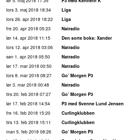
lør 5. maj 2018
17:35
P3 med Kenneth K
tors 3. maj 2018
18:34
Liga
tors 26. apr 2018
18:22
Liga
fre 20. apr 2018
05:23
Natradio
lør 14. apr 2018
11:15
Den sorte boks
: Xander
tors 12. apr 2018
03:06
Natradio
søn 1. apr 2018
05:50
Natradio
lør 17. mar 2018
00:50
Natradio
tors 8. mar 2018
08:27
Go’ Morgen P3
lør 3. mar 2018
00:48
Natradio
tirs 20. feb 2018
07:27
Go’ Morgen P3
lør 17. feb 2018
14:54
P3 med Svenne Lund Jensen
fre 16. feb 2018
15:20
Curlingklubben
tirs 13. feb 2018
15:11
Curlingklubben
man 5. feb 2018
08:26
Go’ Morgen P3