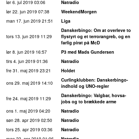
lør 6. jul 2019
03:06
Natradio
lør 22. jun 2019
07:38
WeekendMorgen
man 17. jun 2019
21:51
Liga
Danskerbingo
: Om at overleve to
tors 13. jun 2019
11:29
flystyrt og et terrorangreb, og en
farlig pirat på McD
lør 8. jun 2019
16:57
P3 med Mads Gundersen
tirs 4. jun 2019
01:36
Natradio
fre 31. maj 2019
23:21
Holdet
Curlingklubben
: Danskerbingo-
ons 29. maj 2019
14:10
indhold og UNO-regler
Danskerbingo
: Valgbar, hovsa-
fre 24. maj 2019
11:29
jobs og to brækkede arme
ons 1. maj 2019
04:20
Natradio
søn 28. apr 2019
02:50
Natradio
tors 25. apr 2019
03:36
Natradio
man 22. apr 2019
01:06
Natradio