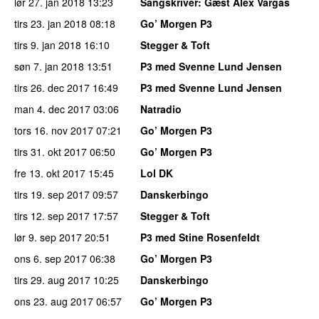
lør 27. jan 2018
13:23
Sangskriver
: Gæst Alex Vargas
tirs 23. jan 2018
08:18
Go’ Morgen P3
tirs 9. jan 2018
16:10
Stegger & Toft
søn 7. jan 2018
13:51
P3 med Svenne Lund Jensen
tirs 26. dec 2017
16:49
P3 med Svenne Lund Jensen
man 4. dec 2017
03:06
Natradio
tors 16. nov 2017
07:21
Go’ Morgen P3
tirs 31. okt 2017
06:50
Go’ Morgen P3
fre 13. okt 2017
15:45
Lol DK
tirs 19. sep 2017
09:57
Danskerbingo
tirs 12. sep 2017
17:57
Stegger & Toft
lør 9. sep 2017
20:51
P3 med Stine Rosenfeldt
ons 6. sep 2017
06:38
Go’ Morgen P3
tirs 29. aug 2017
10:25
Danskerbingo
ons 23. aug 2017
06:57
Go’ Morgen P3