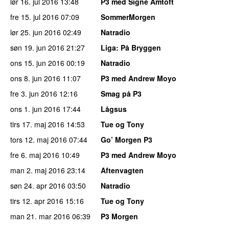
lør 16. jul 2016
13:48
P3 med Signe Amtoft
fre 15. jul 2016
07:09
SommerMorgen
lør 25. jun 2016
02:49
Natradio
søn 19. jun 2016
21:27
Liga
: På Bryggen
ons 15. jun 2016
00:19
Natradio
ons 8. jun 2016
11:07
P3 med Andrew Moyo
fre 3. jun 2016
12:16
Smag på P3
ons 1. jun 2016
17:44
Lågsus
tirs 17. maj 2016
14:53
Tue og Tony
tors 12. maj 2016
07:44
Go’ Morgen P3
fre 6. maj 2016
10:49
P3 med Andrew Moyo
man 2. maj 2016
23:14
Aftenvagten
søn 24. apr 2016
03:50
Natradio
tirs 12. apr 2016
15:16
Tue og Tony
man 21. mar 2016
06:39
P3 Morgen