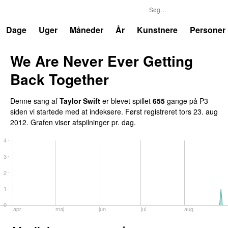
P3
Trends
Dage
Uger
Måneder
År
Kunstnere
Personer
We Are Never Ever Getting
Back Together
Denne sang af
Taylor Swift
er blevet spillet
655
gange på P3
siden vi startede med at indeksere. Først registreret
tors 23. aug
2012
. Grafen viser afspilninger pr. dag.
4
3
2
1
0
apr
maj
jun
jul
aug