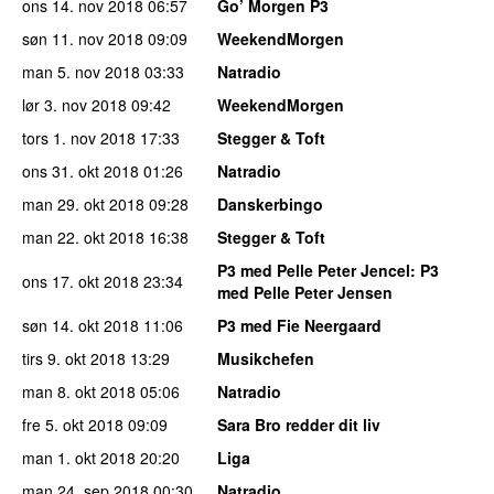
ons 14. nov 2018
06:57
Go’ Morgen P3
søn 11. nov 2018
09:09
WeekendMorgen
man 5. nov 2018
03:33
Natradio
lør 3. nov 2018
09:42
WeekendMorgen
tors 1. nov 2018
17:33
Stegger & Toft
ons 31. okt 2018
01:26
Natradio
man 29. okt 2018
09:28
Danskerbingo
man 22. okt 2018
16:38
Stegger & Toft
P3 med Pelle Peter Jencel
: P3
ons 17. okt 2018
23:34
med Pelle Peter Jensen
søn 14. okt 2018
11:06
P3 med Fie Neergaard
tirs 9. okt 2018
13:29
Musikchefen
man 8. okt 2018
05:06
Natradio
fre 5. okt 2018
09:09
Sara Bro redder dit liv
man 1. okt 2018
20:20
Liga
man 24. sep 2018
00:30
Natradio