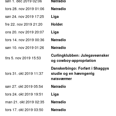
søn 1. dec 2019
02:06
Natradio
tors 28. nov 2019
01:06
Natradio
søn 24. nov 2019
17:25
Liga
fre 22. nov 2019
21:20
Holdet
ons 20. nov 2019
20:07
Liga
tors 14. nov 2019
00:36
Natradio
søn 10. nov 2019
01:26
Natradio
Curlingklubben
: Julegaveønsker
tirs 5. nov 2019
15:53
og cowboy-appropriation
Danskerbingo
: Forført i Shaggys
tors 31. okt 2019
11:37
studie og en hævngerrig
natsværmer
søn 27. okt 2019
05:54
Natradio
tors 24. okt 2019
19:51
Liga
man 21. okt 2019
02:35
Natradio
tors 17. okt 2019
03:50
Natradio