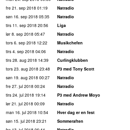
fre 21. sep 2018
01:19
Natradio
søn 16. sep 2018
05:35
Natradio
tirs 11. sep 2018
20:56
Liga
lør 8. sep 2018
05:47
Natradio
tors 6. sep 2018
12:22
Musikchefen
tirs 4. sep 2018
04:06
Natradio
tirs 28. aug 2018
14:39
Curlingklubben
tors 23. aug 2018
23:48
P3 med Tony Scott
søn 19. aug 2018
00:27
Natradio
fre 27. jul 2018
00:24
Natradio
tirs 24. jul 2018
19:14
P3 med Andrew Moyo
lør 21. jul 2018
00:09
Natradio
man 16. jul 2018
10:54
Hver dag er en fest
søn 15. jul 2018
23:21
Sommeraften
fre 13. jul 2018
06:44
Natradio