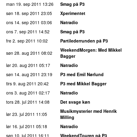
man 19. sep 2011
13:26
Smag på P3
søn 18. sep 2011
23:05
Xperimentet
ons 14. sep 2011
03:06
Natradio
ons 7. sep 2011
14:52
Smag på P3
fre 2. sep 2011
10:02
Partilederrunden på P3
WeekendMorgen
: Med Mikkel
søn 28. aug 2011
08:02
Bagger
lør 20. aug 2011
05:17
Natradio
søn 14. aug 2011
23:19
P3 med Emil Nørlund
tirs 9. aug 2011
20:42
P3 med Mikkel Bagger
ons 3. aug 2011
02:17
Natradio
tors 28. jul 2011
14:08
Det svage køn
Musikmysterier med Henrik
lør 23. jul 2011
11:05
Milling
lør 16. jul 2011
05:18
Natradio
søn 10. jul 2011
16:11
WeekendTouren på P3