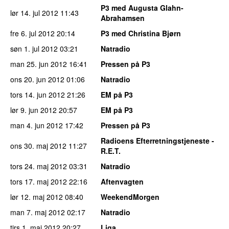
P3 med Augusta Glahn-
lør 14. jul 2012
11:43
Abrahamsen
fre 6. jul 2012
20:14
P3 med Christina Bjørn
søn 1. jul 2012
03:21
Natradio
man 25. jun 2012
16:41
Pressen på P3
ons 20. jun 2012
01:06
Natradio
tors 14. jun 2012
21:26
EM på P3
lør 9. jun 2012
20:57
EM på P3
man 4. jun 2012
17:42
Pressen på P3
Radioens Efterretningstjeneste -
ons 30. maj 2012
11:27
R.E.T.
tors 24. maj 2012
03:31
Natradio
tors 17. maj 2012
22:16
Aftenvagten
lør 12. maj 2012
08:40
WeekendMorgen
man 7. maj 2012
02:17
Natradio
tirs 1. maj 2012
20:27
Liga