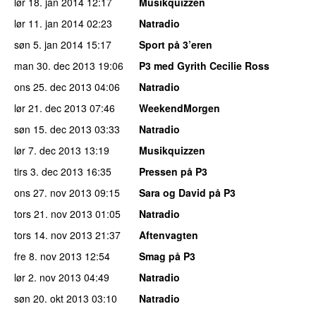
lør 18. jan 2014
12:17
Musikquizzen
lør 11. jan 2014
02:23
Natradio
søn 5. jan 2014
15:17
Sport på 3’eren
man 30. dec 2013
19:06
P3 med Gyrith Cecilie Ross
ons 25. dec 2013
04:06
Natradio
lør 21. dec 2013
07:46
WeekendMorgen
søn 15. dec 2013
03:33
Natradio
lør 7. dec 2013
13:19
Musikquizzen
tirs 3. dec 2013
16:35
Pressen på P3
ons 27. nov 2013
09:15
Sara og David på P3
tors 21. nov 2013
01:05
Natradio
tors 14. nov 2013
21:37
Aftenvagten
fre 8. nov 2013
12:54
Smag på P3
lør 2. nov 2013
04:49
Natradio
søn 20. okt 2013
03:10
Natradio