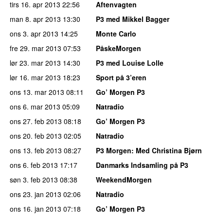
tirs 16. apr 2013
22:56
Aftenvagten
man 8. apr 2013
13:30
P3 med Mikkel Bagger
ons 3. apr 2013
14:25
Monte Carlo
fre 29. mar 2013
07:53
PåskeMorgen
lør 23. mar 2013
14:30
P3 med Louise Lolle
lør 16. mar 2013
18:23
Sport på 3’eren
ons 13. mar 2013
08:11
Go’ Morgen P3
ons 6. mar 2013
05:09
Natradio
ons 27. feb 2013
08:18
Go’ Morgen P3
ons 20. feb 2013
02:05
Natradio
ons 13. feb 2013
08:27
P3 Morgen
: Med Christina Bjørn
ons 6. feb 2013
17:17
Danmarks Indsamling på P3
søn 3. feb 2013
08:38
WeekendMorgen
ons 23. jan 2013
02:06
Natradio
ons 16. jan 2013
07:18
Go’ Morgen P3