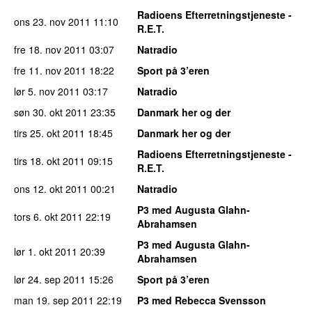
Radioens Efterretningstjeneste -
ons 23. nov 2011
11:10
R.E.T.
fre 18. nov 2011
03:07
Natradio
fre 11. nov 2011
18:22
Sport på 3’eren
lør 5. nov 2011
03:17
Natradio
søn 30. okt 2011
23:35
Danmark her og der
tirs 25. okt 2011
18:45
Danmark her og der
Radioens Efterretningstjeneste -
tirs 18. okt 2011
09:15
R.E.T.
ons 12. okt 2011
00:21
Natradio
P3 med Augusta Glahn-
tors 6. okt 2011
22:19
Abrahamsen
P3 med Augusta Glahn-
lør 1. okt 2011
20:39
Abrahamsen
lør 24. sep 2011
15:26
Sport på 3’eren
man 19. sep 2011
22:19
P3 med Rebecca Svensson