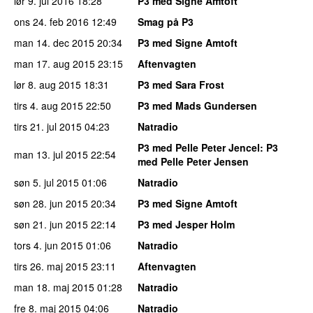
lør 9. jul 2016
18:28
P3 med Signe Amtoft
ons 24. feb 2016
12:49
Smag på P3
man 14. dec 2015
20:34
P3 med Signe Amtoft
man 17. aug 2015
23:15
Aftenvagten
lør 8. aug 2015
18:31
P3 med Sara Frost
tirs 4. aug 2015
22:50
P3 med Mads Gundersen
tirs 21. jul 2015
04:23
Natradio
P3 med Pelle Peter Jencel
: P3
man 13. jul 2015
22:54
med Pelle Peter Jensen
søn 5. jul 2015
01:06
Natradio
søn 28. jun 2015
20:34
P3 med Signe Amtoft
søn 21. jun 2015
22:14
P3 med Jesper Holm
tors 4. jun 2015
01:06
Natradio
tirs 26. maj 2015
23:11
Aftenvagten
man 18. maj 2015
01:28
Natradio
fre 8. maj 2015
04:06
Natradio