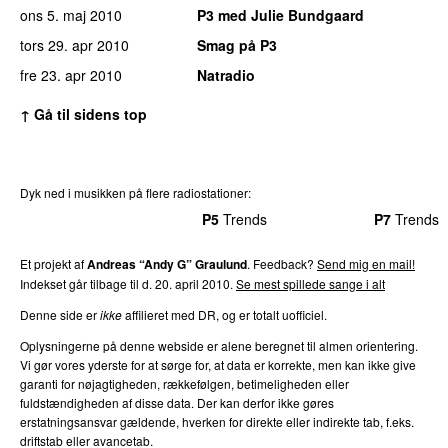
ons 5. maj 2010
P3 med Julie Bundgaard
tors 29. apr 2010
Smag på P3
fre 23. apr 2010
Natradio
↑ Gå til sidens top
Dyk ned i musikken på flere radiostationer:
P3
Trends
P4
Trends
P5
Trends
P6
Trends
P7
Trends
Et projekt af
Andreas “Andy G” Graulund
. Feedback?
Send mig en mail!
Indekset går tilbage til d. 20. april 2010.
Se mest spillede sange i alt
Denne side er
ikke
affilieret med DR, og er totalt uofficiel.
Oplysningerne på denne webside er alene beregnet til almen orientering.
Vi gør vores yderste for at sørge for, at data er korrekte, men kan ikke give
garanti for nøjagtigheden, rækkefølgen, betimeligheden eller
fuldstændigheden af disse data. Der kan derfor ikke gøres
erstatningsansvar gældende, hverken for direkte eller indirekte tab, f.eks.
driftstab eller avancetab.