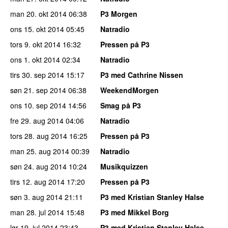
man 20. okt 2014
06:38
P3 Morgen
ons 15. okt 2014
05:45
Natradio
tors 9. okt 2014
16:32
Pressen på P3
ons 1. okt 2014
02:34
Natradio
tirs 30. sep 2014
15:17
P3 med Cathrine Nissen
søn 21. sep 2014
06:38
WeekendMorgen
ons 10. sep 2014
14:56
Smag på P3
fre 29. aug 2014
04:06
Natradio
tors 28. aug 2014
16:25
Pressen på P3
man 25. aug 2014
00:39
Natradio
søn 24. aug 2014
10:24
Musikquizzen
tirs 12. aug 2014
17:20
Pressen på P3
søn 3. aug 2014
21:11
P3 med Kristian Stanley Halse
man 28. jul 2014
15:48
P3 med Mikkel Borg
lør 19. jul 2014
23:43
P3 med Kristian Stanley Halse