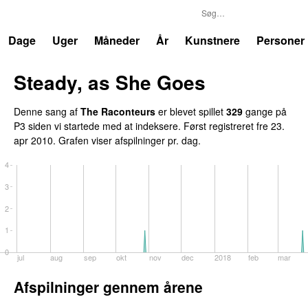
P3
Trends
Dage
Uger
Måneder
År
Kunstnere
Personer
Steady, as She Goes
Denne sang af
The Raconteurs
er blevet spillet
329
gange på
P3 siden vi startede med at indeksere. Først registreret
fre 23.
apr 2010
. Grafen viser afspilninger pr. dag.
4
3
2
1
0
jul
aug
sep
okt
nov
dec
2018
feb
mar
Afspilninger gennem årene