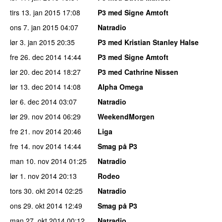
tirs 13. jan 2015
17:08
P3 med Signe Amtoft
ons 7. jan 2015
04:07
Natradio
lør 3. jan 2015
20:35
P3 med Kristian Stanley Halse
fre 26. dec 2014
14:44
P3 med Signe Amtoft
lør 20. dec 2014
18:27
P3 med Cathrine Nissen
lør 13. dec 2014
14:08
Alpha Omega
lør 6. dec 2014
03:07
Natradio
lør 29. nov 2014
06:29
WeekendMorgen
fre 21. nov 2014
20:46
Liga
fre 14. nov 2014
14:44
Smag på P3
man 10. nov 2014
01:25
Natradio
lør 1. nov 2014
20:13
Rodeo
tors 30. okt 2014
02:25
Natradio
ons 29. okt 2014
12:49
Smag på P3
man 27. okt 2014
00:12
Natradio