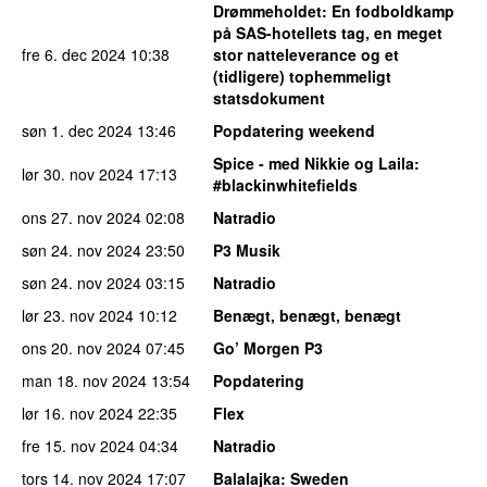
Drømmeholdet
: En fodboldkamp
på SAS-hotellets tag, en meget
fre 6. dec 2024
10:38
stor natteleverance og et
(tidligere) tophemmeligt
statsdokument
søn 1. dec 2024
13:46
Popdatering weekend
Spice - med Nikkie og Laila
:
lør 30. nov 2024
17:13
#blackinwhitefields
ons 27. nov 2024
02:08
Natradio
søn 24. nov 2024
23:50
P3 Musik
søn 24. nov 2024
03:15
Natradio
lør 23. nov 2024
10:12
Benægt, benægt, benægt
ons 20. nov 2024
07:45
Go’ Morgen P3
man 18. nov 2024
13:54
Popdatering
lør 16. nov 2024
22:35
Flex
fre 15. nov 2024
04:34
Natradio
tors 14. nov 2024
17:07
Balalajka
: Sweden