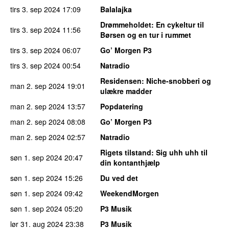
tirs 3. sep 2024
17:09
Balalajka
Drømmeholdet
: En cykeltur til
tirs 3. sep 2024
11:56
Børsen og en tur i rummet
tirs 3. sep 2024
06:07
Go’ Morgen P3
tirs 3. sep 2024
00:54
Natradio
Residensen
: Niche-snobberi og
man 2. sep 2024
19:01
ulækre madder
man 2. sep 2024
13:57
Popdatering
man 2. sep 2024
08:08
Go’ Morgen P3
man 2. sep 2024
02:57
Natradio
Rigets tilstand
: Sig uhh uhh til
søn 1. sep 2024
20:47
din kontanthjælp
søn 1. sep 2024
15:26
Du ved det
søn 1. sep 2024
09:42
WeekendMorgen
søn 1. sep 2024
05:20
P3 Musik
lør 31. aug 2024
23:38
P3 Musik