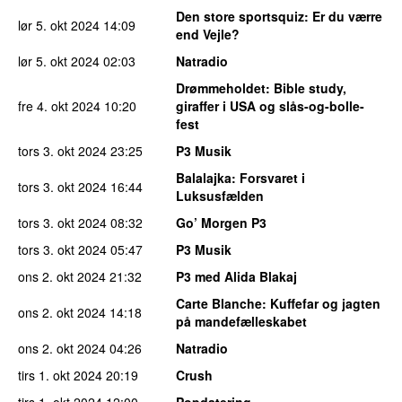
Den store sportsquiz
: Er du værre
lør 5. okt 2024
14:09
end Vejle?
lør 5. okt 2024
02:03
Natradio
Drømmeholdet
: Bible study,
fre 4. okt 2024
10:20
giraffer i USA og slås-og-bolle-
fest
tors 3. okt 2024
23:25
P3 Musik
Balalajka
: Forsvaret i
tors 3. okt 2024
16:44
Luksusfælden
tors 3. okt 2024
08:32
Go’ Morgen P3
tors 3. okt 2024
05:47
P3 Musik
ons 2. okt 2024
21:32
P3 med Alida Blakaj
Carte Blanche
: Kuffefar og jagten
ons 2. okt 2024
14:18
på mandefælleskabet
ons 2. okt 2024
04:26
Natradio
tirs 1. okt 2024
20:19
Crush
tirs 1. okt 2024
12:00
Popdatering