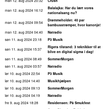
man 12. aug 2024
20:32
Crush
Balalajka
: Har du lært vores
man 12. aug 2024
16:12
nationalsang nu?
Drømmeholdet
: 40 par
man 12. aug 2024
09:54
bambusstrømper, hvor kanonje!
man 12. aug 2024
04:40
Natradio
søn 11. aug 2024
23:18
P3 Musik
Rigets tilstand
: 3 teknikker til at
søn 11. aug 2024
15:37
blive en digital sigma i dag!
søn 11. aug 2024
08:49
SommerMorgen
søn 11. aug 2024
03:57
Natradio
lør 10. aug 2024
22:54
P3 Musik
lør 10. aug 2024
14:40
Musikhjælpen
lør 10. aug 2024
09:13
SommerMorgen
lør 10. aug 2024
04:19
Natradio
fre 9. aug 2024
18:28
Residensen
: På Smukfest