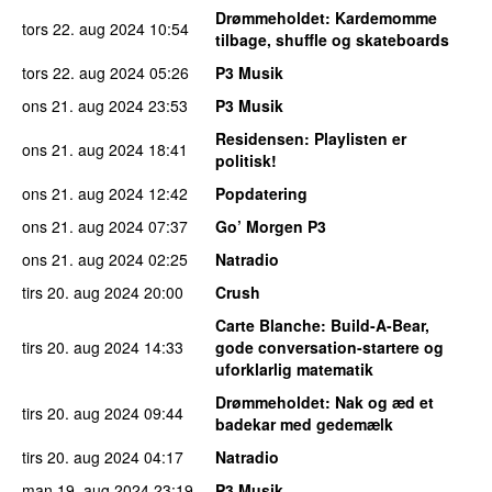
Drømmeholdet
: Kardemomme
tors 22. aug 2024
10:54
tilbage, shuffle og skateboards
tors 22. aug 2024
05:26
P3 Musik
ons 21. aug 2024
23:53
P3 Musik
Residensen
: Playlisten er
ons 21. aug 2024
18:41
politisk!
ons 21. aug 2024
12:42
Popdatering
ons 21. aug 2024
07:37
Go’ Morgen P3
ons 21. aug 2024
02:25
Natradio
tirs 20. aug 2024
20:00
Crush
Carte Blanche
: Build-A-Bear,
tirs 20. aug 2024
14:33
gode conversation-startere og
uforklarlig matematik
Drømmeholdet
: Nak og æd et
tirs 20. aug 2024
09:44
badekar med gedemælk
tirs 20. aug 2024
04:17
Natradio
man 19. aug 2024
23:19
P3 Musik