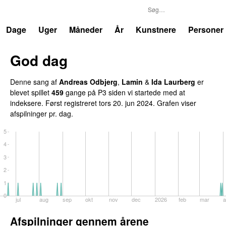
P3
Trends
Dage
Uger
Måneder
År
Kunstnere
Personer
God dag
Denne sang af
Andreas Odbjerg
,
Lamin
&
Ida Laurberg
er
blevet spillet
459
gange på P3 siden vi startede med at
indeksere. Først registreret
tors 20. jun 2024
. Grafen viser
afspilninger pr. dag.
5
4
3
2
1
0
n
jul
aug
sep
okt
nov
dec
2026
feb
mar
a
Afspilninger gennem årene