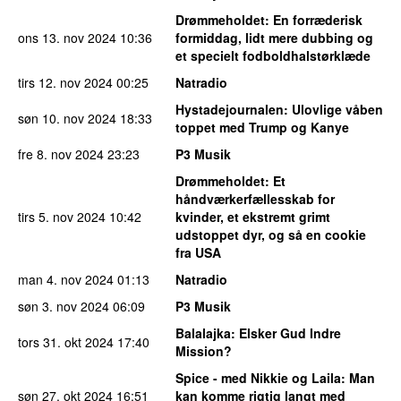
Drømmeholdet
: En forræderisk
ons 13. nov 2024
10:36
formiddag, lidt mere dubbing og
et specielt fodboldhalstørklæde
tirs 12. nov 2024
00:25
Natradio
Hystadejournalen
: Ulovlige våben
søn 10. nov 2024
18:33
toppet med Trump og Kanye
fre 8. nov 2024
23:23
P3 Musik
Drømmeholdet
: Et
håndværkerfællesskab for
tirs 5. nov 2024
10:42
kvinder, et ekstremt grimt
udstoppet dyr, og så en cookie
fra USA
man 4. nov 2024
01:13
Natradio
søn 3. nov 2024
06:09
P3 Musik
Balalajka
: Elsker Gud Indre
tors 31. okt 2024
17:40
Mission?
Spice - med Nikkie og Laila
: Man
søn 27. okt 2024
16:51
kan komme rigtig langt med