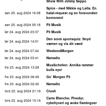
Show With Jimmy Seppo
Spice - med Nikkie og Laila
: En
søn 25. aug 2024
16:08
halal-request og en forsvunden
kontorstol
søn 25. aug 2024
05:18
P3 Musik
lør 24. aug 2024
23:37
P3 Musik
Den store sportsquiz
: Snyd
lør 24. aug 2024
14:01
værten og vis dit værd
lør 24. aug 2024
07:44
WeekendMorgen
lør 24. aug 2024
03:41
Natradio
Musikchefen
: Annika rammer
fre 23. aug 2024
13:28
bulls eye!
fre 23. aug 2024
06:49
Go’ Morgen P3
fre 23. aug 2024
02:40
Natradio
tors 22. aug 2024
21:16
Crush
Carte Blanche
: Pivedyr,
tors 22. aug 2024
15:16
cykeltyveri og woke flamingoer