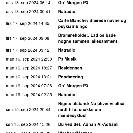
ons 18. sep 2024
06:14
Go’ Morgen P3
ons 18. sep 2024
00:41
Natradio
Carte Blanche
: Blærede navne og
tirs 17. sep 2024
14:35
psykiatribingo
Drømmeholdet
: Lad os bade
tirs 17. sep 2024
09:08
nøgne sammen, allesammen!
tirs 17. sep 2024
03:42
Natradio
man 16. sep 2024
22:38
P3 Musik
man 16. sep 2024
18:27
Residensen
man 16. sep 2024
13:21
Popdatering
man 16. sep 2024
07:28
Go’ Morgen P3
man 16. sep 2024
02:25
Natradio
Rigets tilstand
: Nu bliver vi altså
søn 15. sep 2024
20:44
nødt til at snakke om
mandecyklus!
søn 15. sep 2024
15:26
Du ved det
: Adnan Al-Adhami
søn 15. sep 2024
09:38
WeekendMorgen