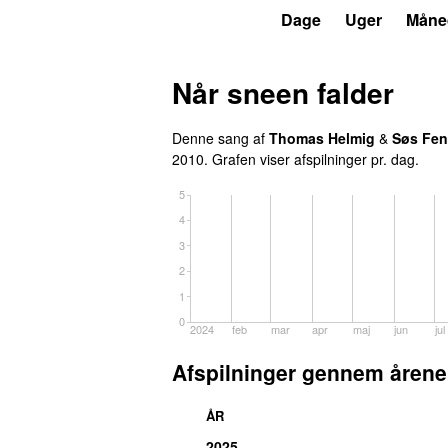
P3
Trends
Dage
Uger
Måne
Når sneen falder
Denne sang af
Thomas Helmig
&
Søs Fen
2010
. Grafen viser afspilninger pr. dag.
5
4
3
2
1
0
2024
feb
mar
apr
maj
jun
jul
Afspilninger gennem årene
ÅR
2025