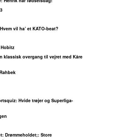
e
: Henrik har fødselsdag!
P3
 Hvem vil ha’ et KATO-beat?
 Hobitz
En klassisk overgang til vejret med Kåre
 Rahbek
rtsquiz
: Hvide trøjer og Superliga-
gen
t
: Drømmeholdet;: Store