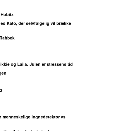
 Hobitz
Med Kato, der selvfølgelig vil brække
 Rahbek
ikkie og Laila
: Julen er stressens tid
gen
P3
n menneskelige løgnedetektor vs