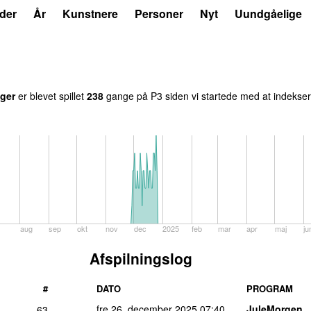
der
År
Kunstnere
Personer
Nyt
Uundgåelige
ger
er blevet spillet
238
gange på P3 siden vi startede med at indeksere
aug
sep
okt
nov
dec
2025
feb
mar
apr
maj
ju
Afspilningslog
#
DATO
PROGRAM
fre 26. december 2025
07:40
JuleMorgen
63