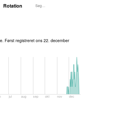
Rotation
. Først registreret
ons 22. december
n
jul
aug
sep
okt
nov
dec