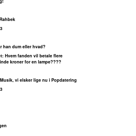
g!
 Rahbek
P3
ar han dum eller hvad?
t
: Hvem fanden vil betale flere
inde kroner for en lampe????
 Musik, vi elsker lige nu i Popdatering
P3
gen