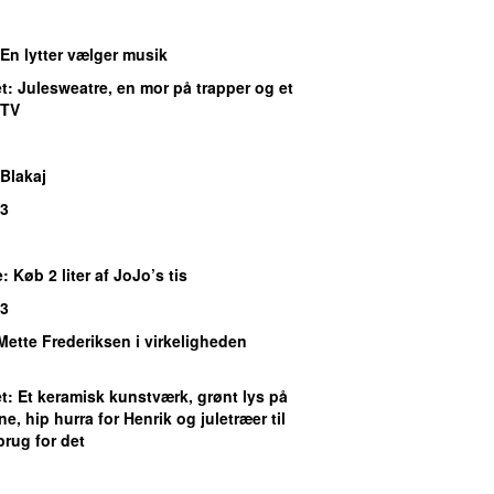
 En lytter vælger musik
t
: Julesweatre, en mor på trapper og et
 TV
Blakaj
P3
e
: Køb 2 liter af JoJo’s tis
P3
 Mette Frederiksen i virkeligheden
t
: Et keramisk kunstværk, grønt lys på
, hip hurra for Henrik og juletræer til
brug for det