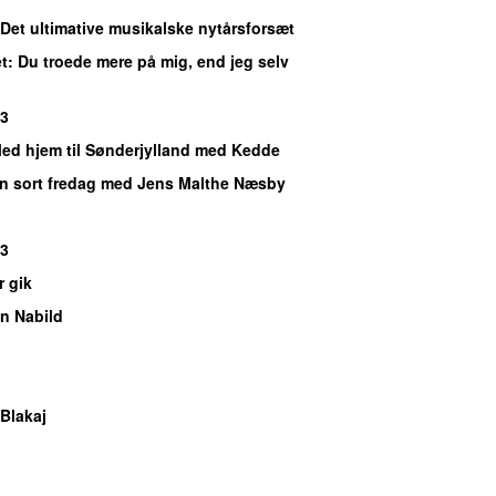
 Det ultimative musikalske nytårsforsæt
t
: Du troede mere på mig, end jeg selv
P3
Med hjem til Sønderjylland med Kedde
En sort fredag med Jens Malthe Næsby
P3
r gik
n Nabild
Blakaj