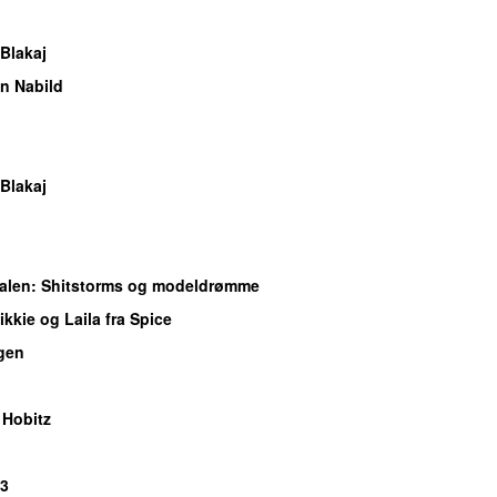
Blakaj
n Nabild
Blakaj
alen
: Shitstorms og modeldrømme
Nikkie og Laila fra Spice
gen
 Hobitz
P3